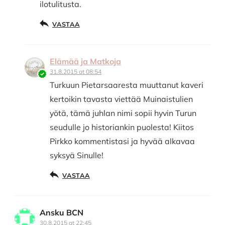
ilotulitusta.
VASTAA
Elämää ja Matkoja
31.8.2015 at 08:54
Turkuun Pietarsaaresta muuttanut kaveri
kertoikin tavasta viettää Muinaistulien
yötä, tämä juhlan nimi sopii hyvin Turun
seudulle jo historiankin puolesta! Kiitos
Pirkko kommentistasi ja hyvää alkavaa
syksyä Sinulle!
VASTAA
Ansku BCN
30.8.2015 at 22:45