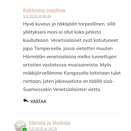
Kohteena maailma
5.9.2015 at 00:16
Hyvä kuvaus ja näköjään tarpeellinen, sillä
yllätykseni moni ei ollut koko juhlista
kuullutkaan. Venetsialaiset ovat kotiutuneet
jopa Tampereelle, jossa vietettiin muuten
Härmälän venetsialaisia melko tunnettujen
artistien vastatessa musisoinnista. Myös
mökkijärvellämme Kangasalla laitetaan tulet
rantaan, joten jokavuotista on täällä sisä-
Suomessakin Venetsialaisten vietto.
VASTAA
Elämää ja Matkoja
5.9.2015 at 16:25