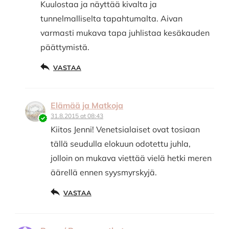
Kuulostaa ja näyttää kivalta ja
tunnelmalliselta tapahtumalta. Aivan
varmasti mukava tapa juhlistaa kesäkauden
päättymistä.
VASTAA
Elämää ja Matkoja
31.8.2015 at 08:43
Kiitos Jenni! Venetsialaiset ovat tosiaan
tällä seudulla elokuun odotettu juhla,
jolloin on mukava viettää vielä hetki meren
äärellä ennen syysmyrskyjä.
VASTAA