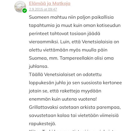
Elämää ja Matkoja
2.9.2015 at 09:47
Suomeen mahtuu niin paljon paikallisia
tapahtumia ja muut kuin oman kotiseudun
perinteet tahtovat tosiaan jäädä
vieraammiksi. Luin, että Venetsialaisia on
alettu viettämään myös muulla päin
Suomea, mm. Tampereellakin olisi oma
juhlansa.
Täällä Venetsialaiset on odotettu
loppukesän juhla ja sen suosiosta kertonee
jotain se, että raketteja myydään
enemmän kuin uutena vuotena!
Grillattavaksi ostetaan arkista parempaa,
savustetaan kalaa tai vietetään viimeisiä
rapukestejä.