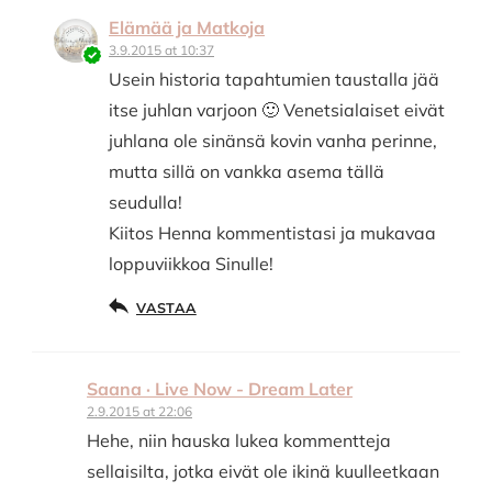
Elämää ja Matkoja
3.9.2015 at 10:37
Usein historia tapahtumien taustalla jää
itse juhlan varjoon 🙂 Venetsialaiset eivät
juhlana ole sinänsä kovin vanha perinne,
mutta sillä on vankka asema tällä
seudulla!
Kiitos Henna kommentistasi ja mukavaa
loppuviikkoa Sinulle!
VASTAA
Saana · Live Now - Dream Later
2.9.2015 at 22:06
Hehe, niin hauska lukea kommentteja
sellaisilta, jotka eivät ole ikinä kuulleetkaan