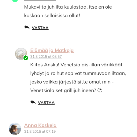
Mukavilta juhlilta kuulostaa, itse en ole
koskaan sellaisissa ollut!
VASTAA
Elämää ja Matkoja
31.8.2015 at 08:57
Kiitos Ansku! Venetsialais-illan värikkäät
lyhdyt ja roihut sopivat tummuvaan iltaan,
josko vaikka järjestäisitte omat mini-
Venetsialaiset grillijuhlineen? 🙂
VASTAA
Anna Koskela
31.8.2015 at 07:19