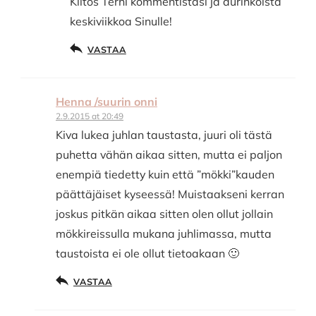
Kiitos Terhi kommentistasi ja aurinkoista
keskiviikkoa Sinulle!
VASTAA
Henna /suurin onni
2.9.2015 at 20:49
Kiva lukea juhlan taustasta, juuri oli tästä
puhetta vähän aikaa sitten, mutta ei paljon
enempiä tiedetty kuin että ”mökki”kauden
päättäjäiset kyseessä! Muistaakseni kerran
joskus pitkän aikaa sitten olen ollut jollain
mökkireissulla mukana juhlimassa, mutta
taustoista ei ole ollut tietoakaan 🙂
VASTAA