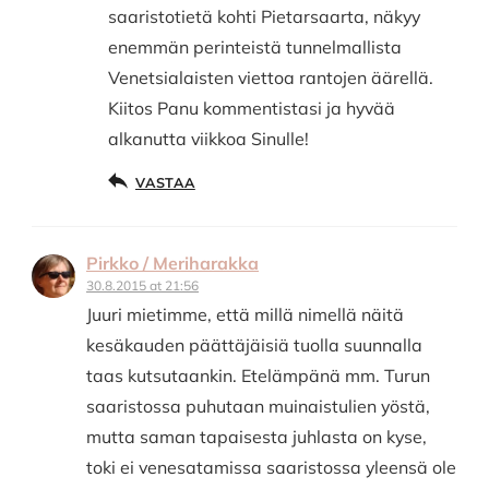
saaristotietä kohti Pietarsaarta, näkyy
enemmän perinteistä tunnelmallista
Venetsialaisten viettoa rantojen äärellä.
Kiitos Panu kommentistasi ja hyvää
alkanutta viikkoa Sinulle!
VASTAA
Pirkko / Meriharakka
30.8.2015 at 21:56
Juuri mietimme, että millä nimellä näitä
kesäkauden päättäjäisiä tuolla suunnalla
taas kutsutaankin. Etelämpänä mm. Turun
saaristossa puhutaan muinaistulien yöstä,
mutta saman tapaisesta juhlasta on kyse,
toki ei venesatamissa saaristossa yleensä ole