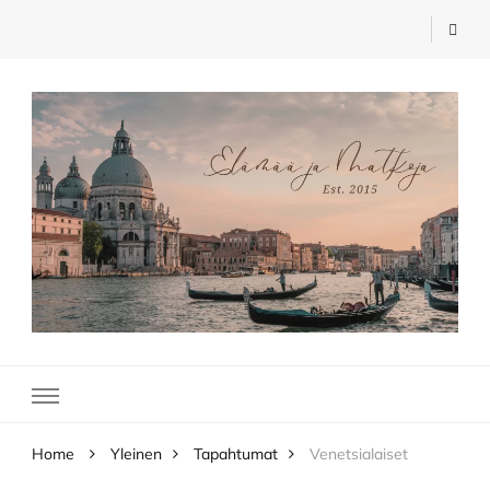
Elämää ja Matkoja
matkablogi – travel blog
Home
Yleinen
Tapahtumat
Venetsialaiset