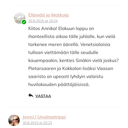
Elämää ja Matkoja
30.8.2015 at 19:24
Kiitos Annika! Elokuun loppu on
ihanteellista aikaa tälle juhlalle, kun vielä
tarkenee meren äärellä. Venetsialaisia
tullaan viettämään tälle seudulle
kauempaakin, kenties Sinäkin vielä joskus?
Pietarsaaren ja Kokkolan lisäksi Vaasan
saaristo on upeasti lyhdyin valaistu
huvilakauden päättäjäisissä.
VASTAA
Jenni / Unelmatrippi
30.8.2015 at 20:23