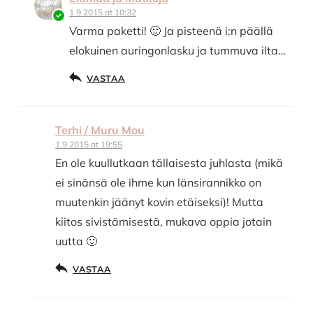
1.9.2015 at 10:32
Varma paketti! 🙂 Ja pisteenä i:n päällä
elokuinen auringonlasku ja tummuva ilta…
VASTAA
Terhi / Muru Mou
1.9.2015 at 19:55
En ole kuullutkaan tällaisesta juhlasta (mikä
ei sinänsä ole ihme kun länsirannikko on
muutenkin jäänyt kovin etäiseksi)! Mutta
kiitos sivistämisestä, mukava oppia jotain
uutta 🙂
VASTAA