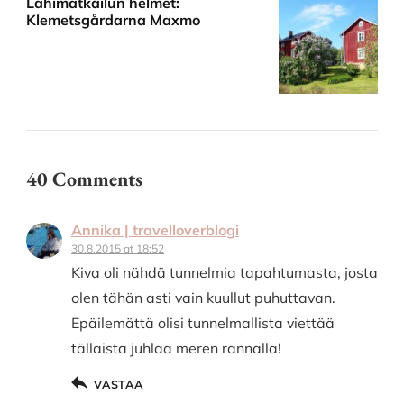
Lähimatkailun helmet:
Klemetsgårdarna Maxmo
40 Comments
Annika | travelloverblogi
30.8.2015 at 18:52
Kiva oli nähdä tunnelmia tapahtumasta, josta
olen tähän asti vain kuullut puhuttavan.
Epäilemättä olisi tunnelmallista viettää
tällaista juhlaa meren rannalla!
VASTAA