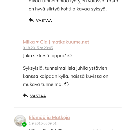
aikaa tunnelmoida lyhtyjen valossa, tästä
on hyvä siirtyä kohti alkavaa syksyä.
VASTAA
Miika ♥ Gia | matkakuume.net
31.8.2015 at 23:45
Joko se kesä loppui? :O
Syksyisiä, tunnelmallisia juhlia ystävien
kanssa kaipaan kyllä, näissä kuvissa on
mukava tunnelma. 🙂
VASTAA
Elämää ja Matkoja
1.9.2015 at 09:51