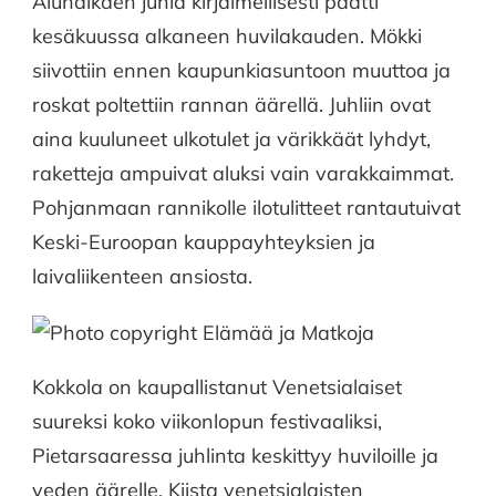
Alunalkaen juhla kirjaimellisesti päätti
kesäkuussa alkaneen huvilakauden. Mökki
siivottiin ennen kaupunkiasuntoon muuttoa ja
roskat poltettiin rannan äärellä. Juhliin ovat
aina kuuluneet ulkotulet ja värikkäät lyhdyt,
raketteja ampuivat aluksi vain varakkaimmat.
Pohjanmaan rannikolle ilotulitteet rantautuivat
Keski-Euroopan kauppayhteyksien ja
laivaliikenteen ansiosta.
Kokkola on kaupallistanut Venetsialaiset
suureksi koko viikonlopun festivaaliksi,
Pietarsaaressa juhlinta keskittyy huviloille ja
veden äärelle. Kiista venetsialaisten