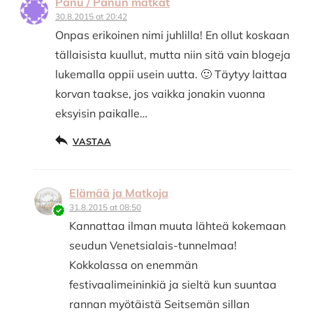
Panu / Panun matkat
30.8.2015 at 20:42
Onpas erikoinen nimi juhlilla! En ollut koskaan
tällaisista kuullut, mutta niin sitä vain blogeja
lukemalla oppii usein uutta. 🙂 Täytyy laittaa
korvan taakse, jos vaikka jonakin vuonna
eksyisin paikalle…
VASTAA
Elämää ja Matkoja
31.8.2015 at 08:50
Kannattaa ilman muuta lähteä kokemaan
seudun Venetsialais-tunnelmaa!
Kokkolassa on enemmän
festivaalimeininkiä ja sieltä kun suuntaa
rannan myötäistä Seitsemän sillan