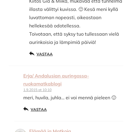
Kiitos Gia & Miika, mukavaa että tunnelma
illasta välittyi kuvissa. 🙂 Kesä meni kyllä
luvattoman nopeasti, oikeastaan
hellekesää odotellessa.
Toivotaan, että syksy tuo tullessaan vielä
aurinkoisia ja lämpimiä päiviä!
VASTAA
Erja/ Andalusian auringossa-
ruokamatkablogi
1.9.2015 at 10:10
meri, huvila, juhla… ei voi mennä pieleen 🙂
VASTAA
Elämää ja Matkoja