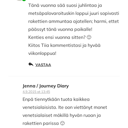
Tänä vuonna sää suosi juhlintaa ja
metsäpalovaroituskin loppui juuri sopivasti
rakettien ammuntaa ajatellen; harmi, ettet
päässyt tänä vuonna paikalle!
Kenties ensi vuonna sitten? 🙂
Kiitos Tiia kommentistasi ja hyvää
viikonloppua!
VASTAA
Jenna / Journey Diary
4.9.2015 at 13:45
Enpä tiennytkään tuota kaikkea
venetsialaisista. Ite oon viettänyt monet
venetsialaiset mökillä hyvän ruoan ja
rakettien parissa 🙂