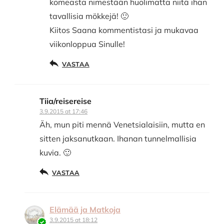
komeasta nimestään huolimatta niitä ihan
tavallisia mökkejä! 🙂
Kiitos Saana kommentistasi ja mukavaa
viikonloppua Sinulle!
VASTAA
Tiia/reisereise
3.9.2015 at 17:46
Äh, mun piti mennä Venetsialaisiin, mutta en
sitten jaksanutkaan. Ihanan tunnelmallisia
kuvia. 🙂
VASTAA
Elämää ja Matkoja
3.9.2015 at 18:12