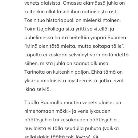
venetsialaisista. Omassa elämässä juhla on
kuitenkin ollut läsnä ihan natiaisesta asti.
Tosin tuo historiapuoli on mielenkiintoinen.
Toimittajakollega sitä yritti selvitellä, ja
puhelimessa häntä heiteltiin ympäri Suomea.
”Minä olen tätä mieltä, mutta soitapa tälle”.
Lopulta ei koskaan selvinnyt varmaa lähdettä
siihen, mistä juhla on saanut alkunsa.
Tarinoita on kuitenkin paljon. Ehkä tämä on
yksi suomalaisista mysteereistä, jotka eivät
ikinä selviä.
Täällä Raumalla muuten venetsialaiset on
nimenomaan mökki- ja veneilykauden
päätösjuhla tai kesäkauden päätösjuhla…
huviloista ei tällä seudulla puhuta (vaikka
sellaisiakin täältä toki löytyy). 😉