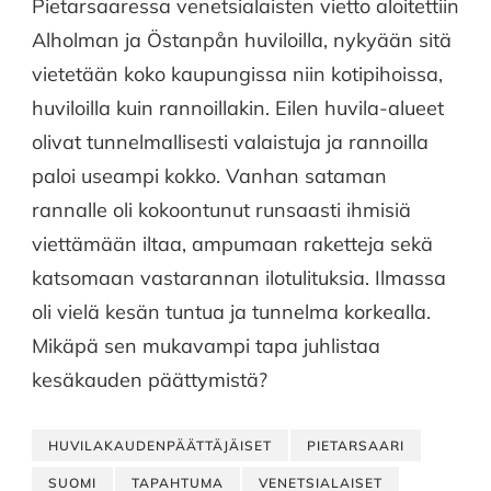
Pietarsaaressa venetsialaisten vietto aloitettiin
Alholman ja Östanpån huviloilla, nykyään sitä
vietetään koko kaupungissa niin kotipihoissa,
huviloilla kuin rannoillakin. Eilen huvila-alueet
olivat tunnelmallisesti valaistuja ja rannoilla
paloi useampi kokko. Vanhan sataman
rannalle oli kokoontunut runsaasti ihmisiä
viettämään iltaa, ampumaan raketteja sekä
katsomaan vastarannan ilotulituksia. Ilmassa
oli vielä kesän tuntua ja tunnelma korkealla.
Mikäpä sen mukavampi tapa juhlistaa
kesäkauden päättymistä?
HUVILAKAUDENPÄÄTTÄJÄISET
PIETARSAARI
SUOMI
TAPAHTUMA
VENETSIALAISET