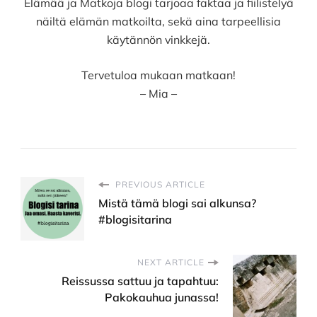
Elämää ja Matkoja blogi tarjoaa faktaa ja fiilistelyä
näiltä elämän matkoilta, sekä aina tarpeellisia
käytännön vinkkejä.
Tervetuloa mukaan matkaan!
– Mia –
PREVIOUS ARTICLE
Mistä tämä blogi sai alkunsa?
#blogisitarina
NEXT ARTICLE
Reissussa sattuu ja tapahtuu:
Pakokauhua junassa!