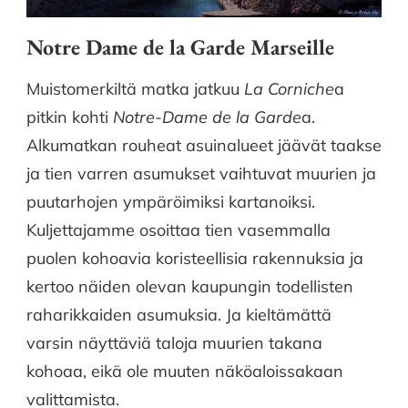
Notre Dame de la Garde Marseille
Muistomerkiltä matka jatkuu
La Corniche
a
pitkin kohti
Notre-Dame de la Garde
a.
Alkumatkan rouheat asuinalueet jäävät taakse
ja tien varren asumukset vaihtuvat muurien ja
puutarhojen ympäröimiksi kartanoiksi.
Kuljettajamme osoittaa tien vasemmalla
puolen kohoavia koristeellisia rakennuksia ja
kertoo näiden olevan kaupungin todellisten
raharikkaiden asumuksia. Ja kieltämättä
varsin näyttäviä taloja muurien takana
kohoaa, eikä ole muuten näköaloissakaan
valittamista.