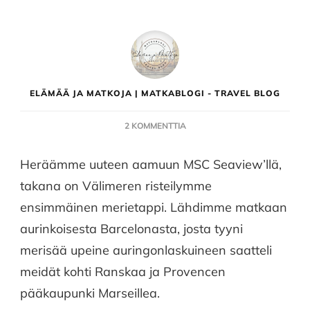
ELÄMÄÄ JA MATKOJA | MATKABLOGI - TRAVEL BLOG
ARTIKKELIIN
2 KOMMENTTIA
ROUHEA
MARSEILLE
Heräämme uuteen aamuun MSC Seaview’llä,
takana on Välimeren risteilymme
ensimmäinen merietappi. Lähdimme matkaan
aurinkoisesta Barcelonasta, josta tyyni
merisää upeine auringonlaskuineen saatteli
meidät kohti Ranskaa ja Provencen
pääkaupunki Marseillea.