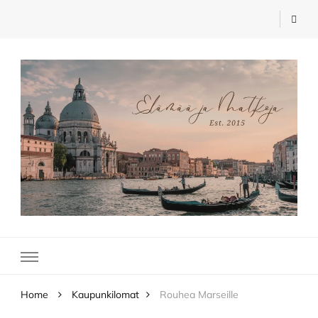
Elämää ja Matkoja
matkablogi – travel blog
Home
Kaupunkilomat
Rouhea Marseille