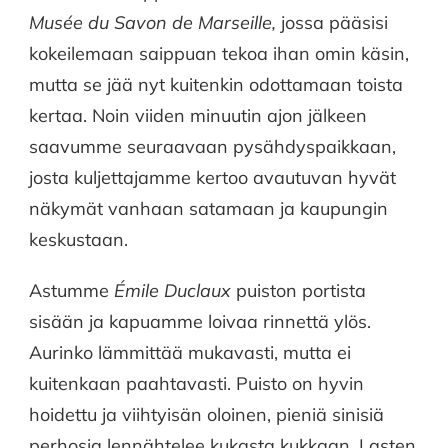
Musée du Savon de Marseille,
jossa pääsisi
kokeilemaan saippuan tekoa ihan omin käsin,
mutta se jää nyt kuitenkin odottamaan toista
kertaa. Noin viiden minuutin ajon jälkeen
saavumme seuraavaan pysähdyspaikkaan,
josta kuljettajamme kertoo avautuvan hyvät
näkymät vanhaan satamaan ja kaupungin
keskustaan.
Astumme
Émile Duclaux
puiston portista
sisään ja kapuamme loivaa rinnettä ylös.
Aurinko lämmittää mukavasti, mutta ei
kuitenkaan paahtavasti. Puisto on hyvin
hoidettu ja viihtyisän oloinen, pieniä sinisiä
perhosia lennähtelee kukasta kukkaan. Lasten