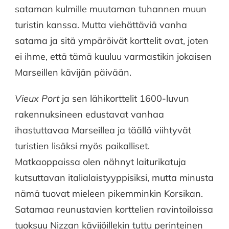
sataman kulmille muutaman tuhannen muun
turistin kanssa. Mutta viehättäviä vanha
satama ja sitä ympäröivät korttelit ovat, joten
ei ihme, että tämä kuuluu varmastikin jokaisen
Marseillen kävijän päivään.
Vieux Port
ja sen lähikorttelit 1600-luvun
rakennuksineen edustavat vanhaa
ihastuttavaa Marseillea ja täällä viihtyvät
turistien lisäksi myös paikalliset.
Matkaoppaissa olen nähnyt laiturikatuja
kutsuttavan italialaistyyppisiksi, mutta minusta
nämä tuovat mieleen pikemminkin Korsikan.
Satamaa reunustavien korttelien ravintoiloissa
tuoksuu Nizzan kävijöillekin tuttu perinteinen