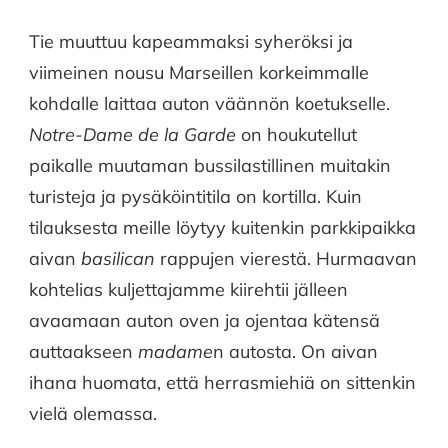
Tie muuttuu kapeammaksi syheröksi ja
viimeinen nousu Marseillen korkeimmalle
kohdalle laittaa auton väännön koetukselle.
Notre-Dame de la Garde
on houkutellut
paikalle muutaman bussilastillinen muitakin
turisteja ja pysäköintitila on kortilla. Kuin
tilauksesta meille löytyy kuitenkin parkkipaikka
aivan
basilican
rappujen vierestä. Hurmaavan
kohtelias kuljettajamme kiirehtii jälleen
avaamaan auton oven ja ojentaa kätensä
auttaakseen
madame
n autosta. On aivan
ihana huomata, että herrasmiehiä on sittenkin
vielä olemassa.