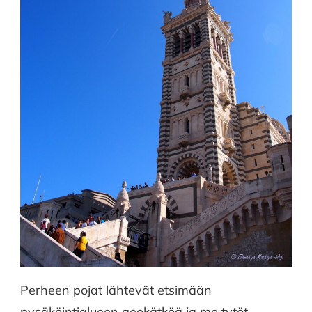
Perheen pojat lähtevät etsimään
pysäköintialueen geokätköä ja me tytöt