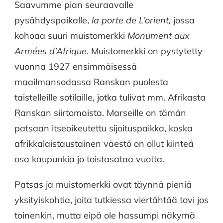
Saavumme pian seuraavalle
pysähdyspaikalle,
la porte de L’orient,
jossa
kohoaa suuri muistomerkki
Monument aux
Armées d’Afrique.
Muistomerkki on pystytetty
vuonna 1927 ensimmäisessä
maailmansodassa Ranskan puolesta
taistelleille sotilaille, jotka tulivat mm. Afrikasta
Ranskan siirtomaista. Marseille on tämän
patsaan itseoikeutettu sijoituspaikka, koska
afrikkalaistaustainen väestö on ollut kiinteä
osa kaupunkia jo toistasataa vuotta.
Patsas ja muistomerkki ovat täynnä pieniä
yksityiskohtia, joita tutkiessa viertähtää tovi jos
toinenkin, mutta eipä ole hassumpi näkymä