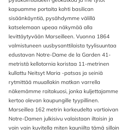
kapuamme portaita kohti basilican
sisäänkäyntiä, pysähdymme välillä
katselemaan upeaa näkymää alla
levittäytyvään Marseilleen. Vuonna 1864
valmistuneen uusbysanttilaista tyylisuuntaa
edustavan Notre-Dame de la Garden 41-
metristä kellotornia koristaa 11-metrinen
kullattu Neitsyt Maria -patsas ja seiniä
rytmittää muuallakin matkan varrella
näkemämme raitakuosi, jonka kuljettajamme
kertoo olevan kaupungille tyypillinen.
Marseillea 162 metrin korkeudelta vartioivan
Notre-Damen julkisivu valaistaan iltaisin ja
voin vain kuvitella miten kauniilta tämä silloin