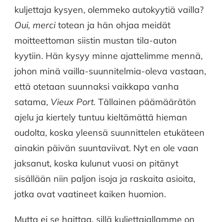
kuljettaja kysyen, olemmeko autokyytiä vailla?
Oui, merci
totean ja hän ohjaa meidät
moitteettoman siistin mustan tila-auton
kyytiin. Hän kysyy minne ajattelimme mennä,
johon minä vailla-suunnitelmia-oleva vastaan,
että otetaan suunnaksi vaikkapa vanha
satama,
Vieux Port.
Tällainen päämäärätön
ajelu ja kiertely tuntuu kieltämättä hieman
oudolta, koska yleensä suunnittelen etukäteen
ainakin päivän suuntaviivat. Nyt en ole vaan
jaksanut, koska kulunut vuosi on pitänyt
sisällään niin paljon isoja ja raskaita asioita,
jotka ovat vaatineet kaiken huomion.
Mutta ei se haittaa, sillä kuljettajallamme on