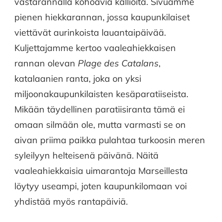
vastarannalla kohoavia kallioita. Sivuamme
pienen hiekkarannan, jossa kaupunkilaiset
viettävät aurinkoista lauantaipäivää.
Kuljettajamme kertoo vaaleahiekkaisen
rannan olevan
Plage des Catalans
,
katalaanien ranta, joka on yksi
miljoonakaupunkilaisten kesäparatiiseista.
Mikään täydellinen paratiisiranta tämä ei
omaan silmään ole, mutta varmasti se on
aivan priima paikka pulahtaa turkoosin meren
syleilyyn helteisenä päivänä. Näitä
vaaleahiekkaisia uimarantoja Marseillesta
löytyy useampi, joten kaupunkilomaan voi
yhdistää myös rantapäiviä.