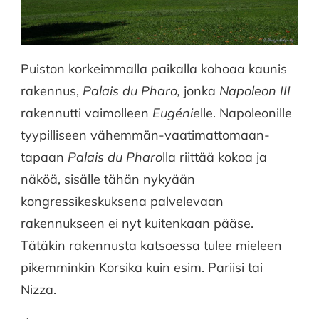
Puiston korkeimmalla paikalla kohoaa kaunis
rakennus,
Palais du Pharo,
jonka
Napoleon III
rakennutti vaimolleen
Eugénie
lle. Napoleonille
tyypilliseen vähemmän-vaatimattomaan-
tapaan
Palais du Pharo
lla riittää kokoa ja
näköä, sisälle tähän nykyään
kongressikeskuksena palvelevaan
rakennukseen ei nyt kuitenkaan pääse.
Tätäkin rakennusta katsoessa tulee mieleen
pikemminkin Korsika kuin esim. Pariisi tai
Nizza.