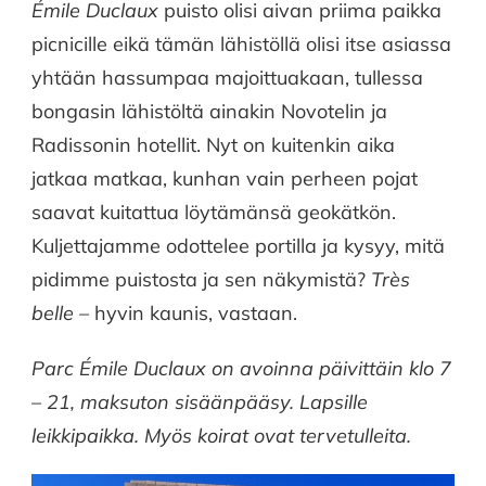
Émile Duclaux
puisto olisi aivan priima paikka
picnicille eikä tämän lähistöllä olisi itse asiassa
yhtään hassumpaa majoittuakaan, tullessa
bongasin lähistöltä ainakin Novotelin ja
Radissonin hotellit. Nyt on kuitenkin aika
jatkaa matkaa, kunhan vain perheen pojat
saavat kuitattua löytämänsä geokätkön.
Kuljettajamme odottelee portilla ja kysyy, mitä
pidimme puistosta ja sen näkymistä?
Très
belle –
hyvin kaunis, vastaan.
Parc Émile Duclaux on avoinna päivittäin klo 7
– 21, maksuton sisäänpääsy. Lapsille
leikkipaikka. Myös koirat ovat tervetulleita.