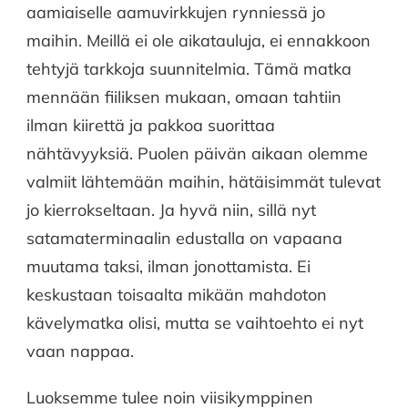
aamiaiselle aamuvirkkujen rynniessä jo
maihin. Meillä ei ole aikatauluja, ei ennakkoon
tehtyjä tarkkoja suunnitelmia. Tämä matka
mennään fiiliksen mukaan, omaan tahtiin
ilman kiirettä ja pakkoa suorittaa
nähtävyyksiä. Puolen päivän aikaan olemme
valmiit lähtemään maihin, hätäisimmät tulevat
jo kierrokseltaan. Ja hyvä niin, sillä nyt
satamaterminaalin edustalla on vapaana
muutama taksi, ilman jonottamista. Ei
keskustaan toisaalta mikään mahdoton
kävelymatka olisi, mutta se vaihtoehto ei nyt
vaan nappaa.
Luoksemme tulee noin viisikymppinen