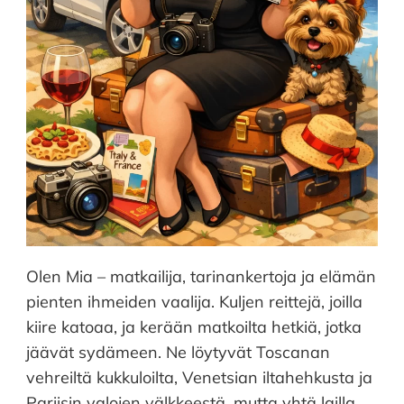
Olen Mia – matkailija, tarinankertoja ja elämän
pienten ihmeiden vaalija. Kuljen reittejä, joilla
kiire katoaa, ja kerään matkoilta hetkiä, jotka
jäävät sydämeen. Ne löytyvät Toscanan
vehreiltä kukkuloilta, Venetsian iltahehkusta ja
Pariisin valojen välkkeestä, mutta yhtä lailla