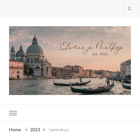
Elämää ja Matkoja
matkablogi – travel blog
Home
2023
tammikuu