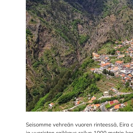
Seisomme vehreän vuoren rinteessä, Eira d
ja vuoriston raikkaus reilun 1000 metrin 