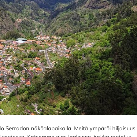
o Serradon näköalapaikalla. Meitä ympäröi hiljaisuus
korkeudessa. Katsomme alas laaksoon, jyrkkä pudotus