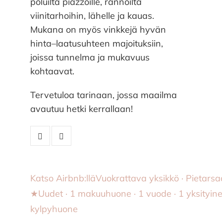
poluilta piazzoille, rannoilta
viinitarhoihin, lähelle ja kauas.
Mukana on myös vinkkejä hyvän
hinta–laatusuhteen majoituksiin,
joissa tunnelma ja mukavuus
kohtaavat.
Tervetuloa tarinaan, jossa maailma
avautuu hetki kerrallaan!
Katso Airbnb:llä
Vuokrattava yksikkö · Pietarsaa
★Uudet · 1 makuuhuone · 1 vuode · 1 yksityin
kylpyhuone