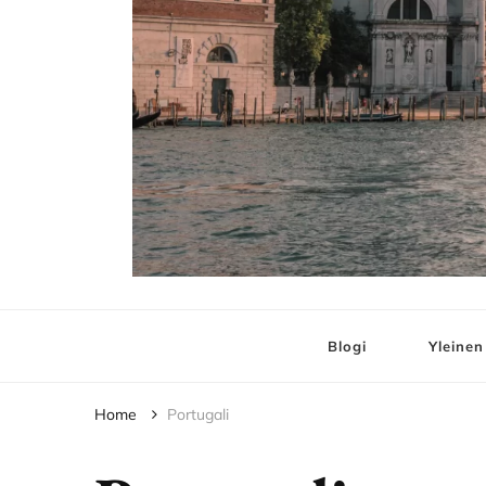
Elämää ja Matko
matkablogi – travel blog
Blogi
Yleinen
Home
Portugali