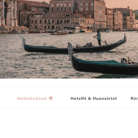
ja
Matkakohteet 🌍
Hotellit & Huoneistot
Ris