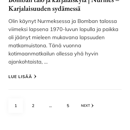
Karjalaisuuden sydämessä
Olin käynyt Nurmeksessa ja Bomban talossa
viimeksi lapsena 1970-luvun lopulla ja paikka
oli jäänyt mieleen mukavana lapsuuden
matkamuistona. Tänä vuonna
kotimaanmatkailun ollessa yhä hyvin
ajankohtaista, …
LUE LISÄÄ
Artikkelien
PAGE
PAGE
PAGE
1
2
…
5
NEXT
sivutus