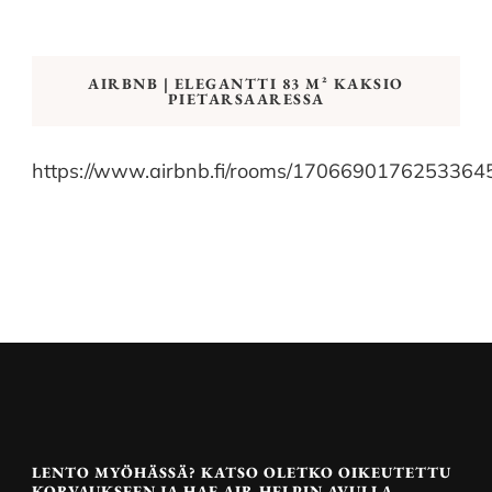
AIRBNB | ELEGANTTI 83 M² KAKSIO
PIETARSAARESSA
https://www.airbnb.fi/rooms/1706690176253364
LENTO MYÖHÄSSÄ? KATSO OLETKO OIKEUTETTU
KORVAUKSEEN JA HAE AIR HELPIN AVULLA