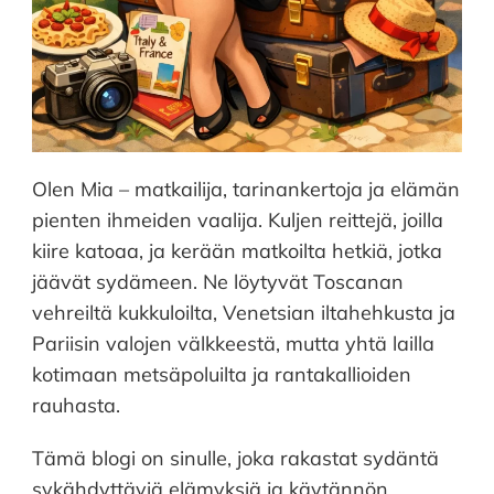
Olen Mia – matkailija, tarinankertoja ja elämän
pienten ihmeiden vaalija. Kuljen reittejä, joilla
kiire katoaa, ja kerään matkoilta hetkiä, jotka
jäävät sydämeen. Ne löytyvät Toscanan
vehreiltä kukkuloilta, Venetsian iltahehkusta ja
Pariisin valojen välkkeestä, mutta yhtä lailla
kotimaan metsäpoluilta ja rantakallioiden
rauhasta.
Tämä blogi on sinulle, joka rakastat sydäntä
sykähdyttäviä elämyksiä ja käytännön