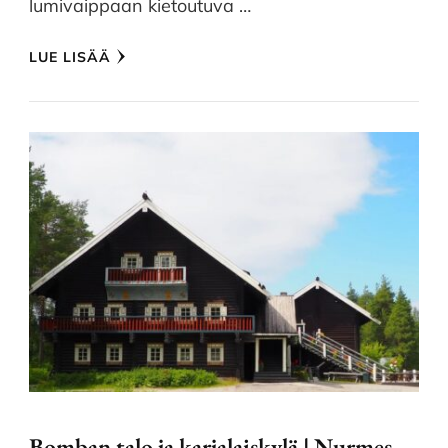
lumivaippaan kietoutuva …
LUE LISÄÄ
Bomban talo ja karjalaiskylä | Nurmes –