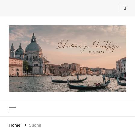
Elämää ja Matkoja
matkablogi – travel blog
Home
Suomi