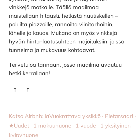
vinkkejä matkalle. Täällä maailmaa
maistellaan hitaasti, hetkistä nautiskellen –
poluilta piazzoille, rannoilta viinitarhoihin,
lähelle ja kauas. Mukana on myös vinkkejä
hyvän hinta–laatusuhteen majoituksiin, joissa
tunnelma ja mukavuus kohtaavat.
Tervetuloa tarinaan, jossa maailma avautuu
hetki kerrallaan!
Katso Airbnb:llä
Vuokrattava yksikkö · Pietarsaari ·
★Uudet · 1 makuuhuone · 1 vuode · 1 yksityinen
kylpyhuone