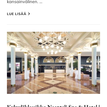
kansainvälinen. …
LUE LISÄÄ
Kylpyläklassikko Naantali Spa & Hotel |