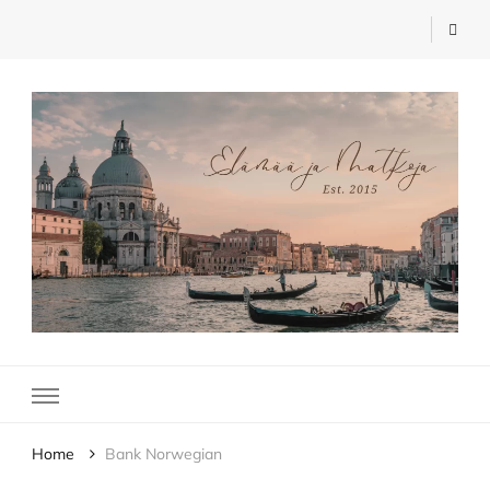
Elämää ja Matkoja
matkablogi – travel blog
Home
Bank Norwegian