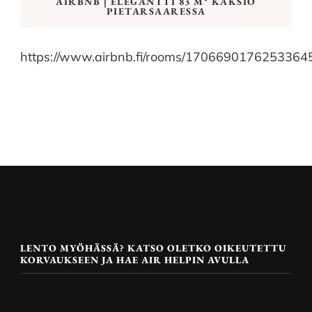
AIRBNB | ELEGANTTI 83 M² KAKSIO
PIETARSAARESSA
https://www.airbnb.fi/rooms/1706690176253364
LENTO MYÖHÄSSÄ? KATSO OLETKO OIKEUTETTU
KORVAUKSEEN JA HAE AIR HELPIN AVULLA