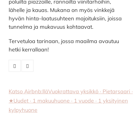
poluilta piazzoille, rannoilta viinitarhoihin,
lähelle ja kauas. Mukana on myös vinkkejä
hyvän hinta–laatusuhteen majoituksiin, joissa
tunnelma ja mukavuus kohtaavat.
Tervetuloa tarinaan, jossa maailma avautuu
hetki kerrallaan!
Katso Airbnb:llä
Vuokrattava yksikkö · Pietarsaari ·
★Uudet · 1 makuuhuone · 1 vuode · 1 yksityinen
kylpyhuone