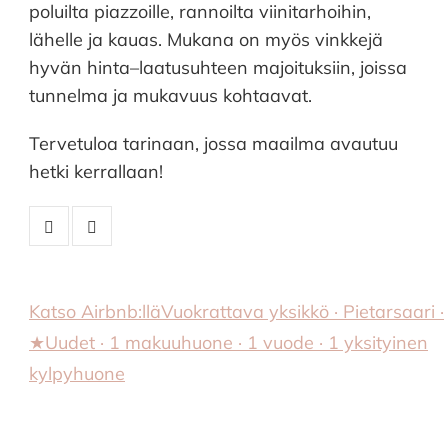
poluilta piazzoille, rannoilta viinitarhoihin,
lähelle ja kauas. Mukana on myös vinkkejä
hyvän hinta–laatusuhteen majoituksiin, joissa
tunnelma ja mukavuus kohtaavat.
Tervetuloa tarinaan, jossa maailma avautuu
hetki kerrallaan!
Katso Airbnb:llä
Vuokrattava yksikkö · Pietarsaari ·
★Uudet · 1 makuuhuone · 1 vuode · 1 yksityinen
kylpyhuone