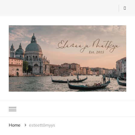
Elämää ja Matkoja
matkablogi – travel blog
Home
esteettömyys