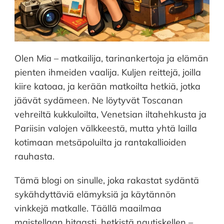
Olen Mia – matkailija, tarinankertoja ja elämän
pienten ihmeiden vaalija. Kuljen reittejä, joilla
kiire katoaa, ja kerään matkoilta hetkiä, jotka
jäävät sydämeen. Ne löytyvät Toscanan
vehreiltä kukkuloilta, Venetsian iltahehkusta ja
Pariisin valojen välkkeestä, mutta yhtä lailla
kotimaan metsäpoluilta ja rantakallioiden
rauhasta.
Tämä blogi on sinulle, joka rakastat sydäntä
sykähdyttäviä elämyksiä ja käytännön
vinkkejä matkalle. Täällä maailmaa
maistellaan hitaasti, hetkistä nautiskellen –