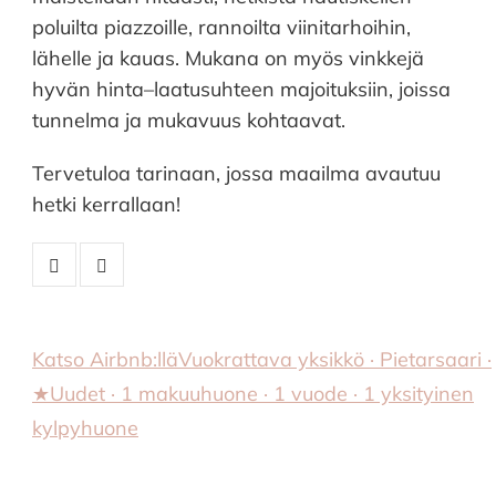
poluilta piazzoille, rannoilta viinitarhoihin,
lähelle ja kauas. Mukana on myös vinkkejä
hyvän hinta–laatusuhteen majoituksiin, joissa
tunnelma ja mukavuus kohtaavat.
Tervetuloa tarinaan, jossa maailma avautuu
hetki kerrallaan!
Katso Airbnb:llä
Vuokrattava yksikkö · Pietarsaari ·
★Uudet · 1 makuuhuone · 1 vuode · 1 yksityinen
kylpyhuone