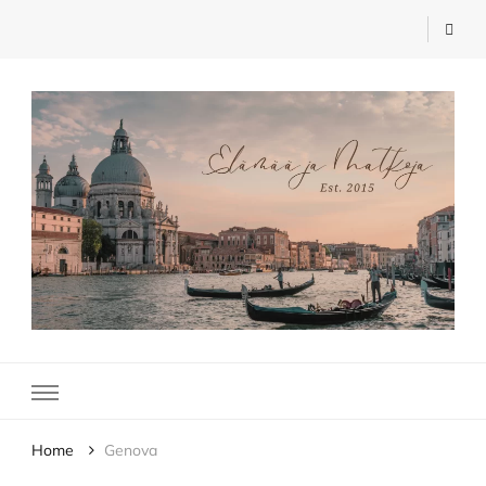
Elämää ja Matkoja
matkablogi – travel blog
Home
Genova