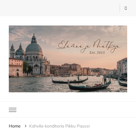
Elämää ja Matkoja
matkablogi – travel blog
Home
Kahvila-konditoria Pikku Paussi