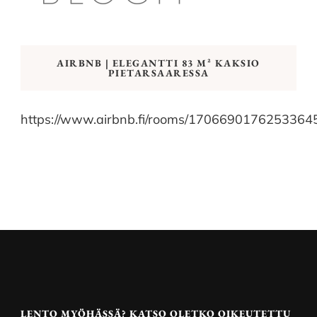
AIRBNB | ELEGANTTI 83 M² KAKSIO
PIETARSAARESSA
https://www.airbnb.fi/rooms/1706690176253364
LENTO MYÖHÄSSÄ? KATSO OLETKO OIKEUTETTU