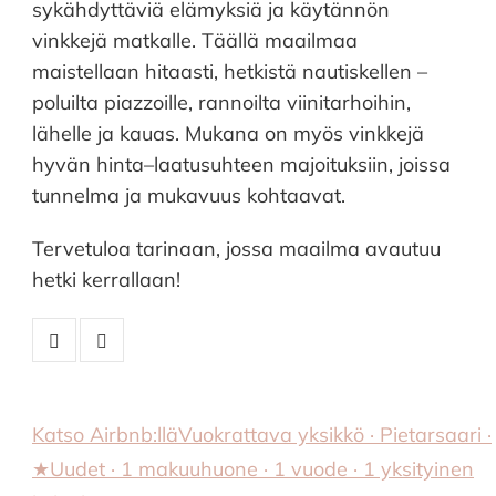
sykähdyttäviä elämyksiä ja käytännön
vinkkejä matkalle. Täällä maailmaa
maistellaan hitaasti, hetkistä nautiskellen –
poluilta piazzoille, rannoilta viinitarhoihin,
lähelle ja kauas. Mukana on myös vinkkejä
hyvän hinta–laatusuhteen majoituksiin, joissa
tunnelma ja mukavuus kohtaavat.
Tervetuloa tarinaan, jossa maailma avautuu
hetki kerrallaan!
Katso Airbnb:llä
Vuokrattava yksikkö · Pietarsaari ·
★Uudet · 1 makuuhuone · 1 vuode · 1 yksityinen