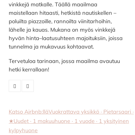
vinkkejä matkalle. Täällä maailmaa
maistellaan hitaasti, hetkistä nautiskellen –
poluilta piazzoille, rannoilta viinitarhoihin,
lähelle ja kauas. Mukana on myös vinkkejä
hyvän hinta–laatusuhteen majoituksiin, joissa
tunnelma ja mukavuus kohtaavat.
Tervetuloa tarinaan, jossa maailma avautuu
hetki kerrallaan!
Katso Airbnb:llä
Vuokrattava yksikkö · Pietarsaari ·
★Uudet · 1 makuuhuone · 1 vuode · 1 yksityinen
kylpyhuone