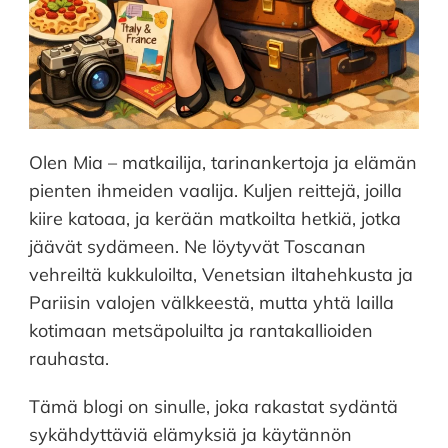
Olen Mia – matkailija, tarinankertoja ja elämän
pienten ihmeiden vaalija. Kuljen reittejä, joilla
kiire katoaa, ja kerään matkoilta hetkiä, jotka
jäävät sydämeen. Ne löytyvät Toscanan
vehreiltä kukkuloilta, Venetsian iltahehkusta ja
Pariisin valojen välkkeestä, mutta yhtä lailla
kotimaan metsäpoluilta ja rantakallioiden
rauhasta.
Tämä blogi on sinulle, joka rakastat sydäntä
sykähdyttäviä elämyksiä ja käytännön