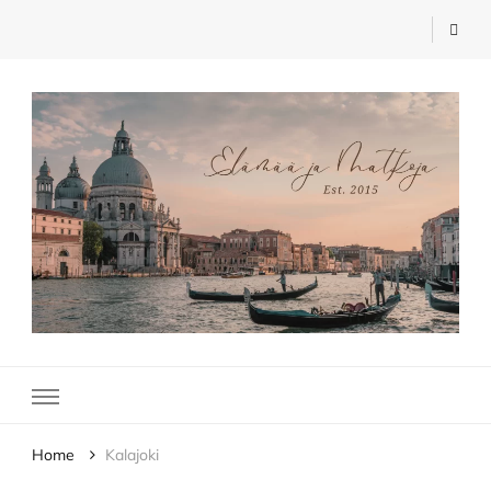
Elämää ja Matkoja
matkablogi – travel blog
Home
Kalajoki