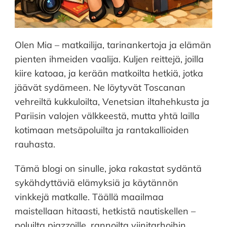
Olen Mia – matkailija, tarinankertoja ja elämän
pienten ihmeiden vaalija. Kuljen reittejä, joilla
kiire katoaa, ja kerään matkoilta hetkiä, jotka
jäävät sydämeen. Ne löytyvät Toscanan
vehreiltä kukkuloilta, Venetsian iltahehkusta ja
Pariisin valojen välkkeestä, mutta yhtä lailla
kotimaan metsäpoluilta ja rantakallioiden
rauhasta.
Tämä blogi on sinulle, joka rakastat sydäntä
sykähdyttäviä elämyksiä ja käytännön
vinkkejä matkalle. Täällä maailmaa
maistellaan hitaasti, hetkistä nautiskellen –
poluilta piazzoille, rannoilta viinitarhoihin,