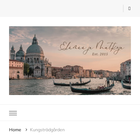
Elämää ja Matkoja
matkablogi – travel blog
Home
Kungsträdgården