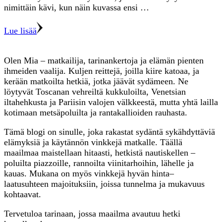
nimittäin kävi, kun näin kuvassa ensi …
Lue lisää
Olen Mia – matkailija, tarinankertoja ja elämän pienten
ihmeiden vaalija. Kuljen reittejä, joilla kiire katoaa, ja
kerään matkoilta hetkiä, jotka jäävät sydämeen. Ne
löytyvät Toscanan vehreiltä kukkuloilta, Venetsian
iltahehkusta ja Pariisin valojen välkkeestä, mutta yhtä lailla
kotimaan metsäpoluilta ja rantakallioiden rauhasta.
Tämä blogi on sinulle, joka rakastat sydäntä sykähdyttäviä
elämyksiä ja käytännön vinkkejä matkalle. Täällä
maailmaa maistellaan hitaasti, hetkistä nautiskellen –
poluilta piazzoille, rannoilta viinitarhoihin, lähelle ja
kauas. Mukana on myös vinkkejä hyvän hinta–
laatusuhteen majoituksiin, joissa tunnelma ja mukavuus
kohtaavat.
Tervetuloa tarinaan, jossa maailma avautuu hetki