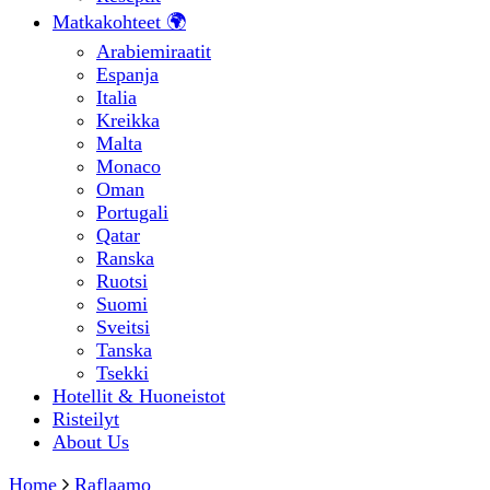
Matkakohteet 🌍
Arabiemiraatit
Espanja
Italia
Kreikka
Malta
Monaco
Oman
Portugali
Qatar
Ranska
Ruotsi
Suomi
Sveitsi
Tanska
Tsekki
Hotellit & Huoneistot
Risteilyt
About Us
Home
Raflaamo