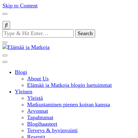
Skip to Content
Looking
for
Something?
matkablogi – travel blog
Blogi
Elämää ja
About Us
Elämää ja Matkoja blogin luetuimmat
Yleinen
Matkoja
Yleistä
Matkustaminen pienen koiran kanssa
Arvonnat
Tapahtumat
Blogihaasteet
Terveys & hyvinvointi
Reseptit