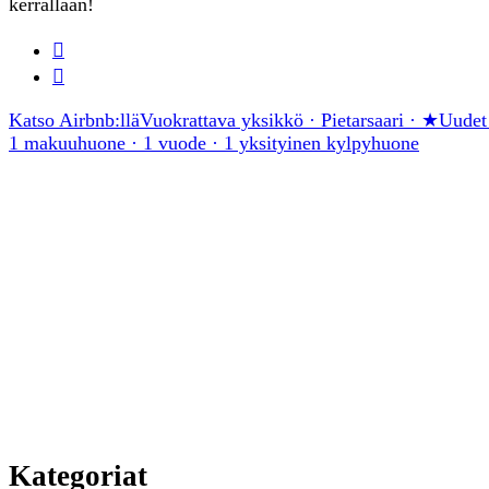
kerrallaan!
Katso Airbnb:llä
Vuokrattava yksikkö · Pietarsaari · ★Uudet
1 makuuhuone · 1 vuode · 1 yksityinen kylpyhuone
Kategoriat