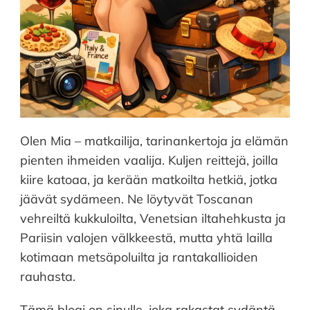
Olen Mia – matkailija, tarinankertoja ja elämän
pienten ihmeiden vaalija. Kuljen reittejä, joilla
kiire katoaa, ja kerään matkoilta hetkiä, jotka
jäävät sydämeen. Ne löytyvät Toscanan
vehreiltä kukkuloilta, Venetsian iltahehkusta ja
Pariisin valojen välkkeestä, mutta yhtä lailla
kotimaan metsäpoluilta ja rantakallioiden
rauhasta.
Tämä blogi on sinulle, joka rakastat sydäntä