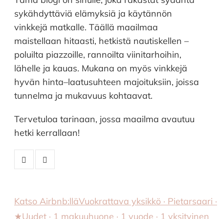
sykähdyttäviä elämyksiä ja käytännön
vinkkejä matkalle. Täällä maailmaa
maistellaan hitaasti, hetkistä nautiskellen –
poluilta piazzoille, rannoilta viinitarhoihin,
lähelle ja kauas. Mukana on myös vinkkejä
hyvän hinta–laatusuhteen majoituksiin, joissa
tunnelma ja mukavuus kohtaavat.
Tervetuloa tarinaan, jossa maailma avautuu
hetki kerrallaan!
Katso Airbnb:llä
Vuokrattava yksikkö · Pietarsaari ·
★Uudet · 1 makuuhuone · 1 vuode · 1 yksityinen