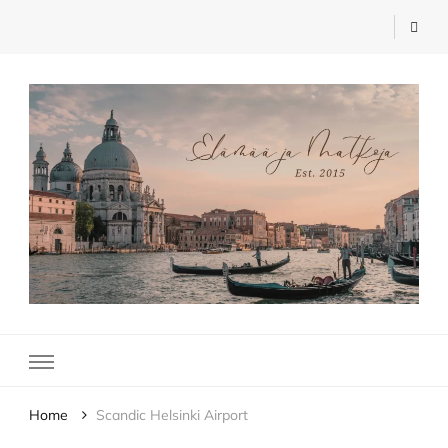
Elämää ja Matkoja
matkablogi – travel blog
Home
Scandic Helsinki Airport