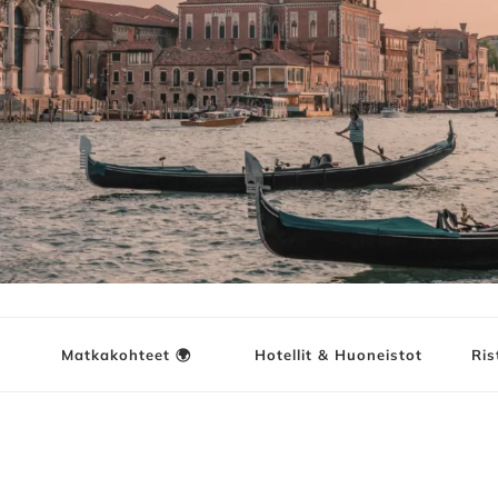
ja
Matkakohteet 🌍
Hotellit & Huoneistot
Ris