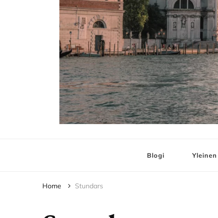
Elämää ja Matko
matkablogi – travel blog
Blogi
Yleinen
Home
Stundars