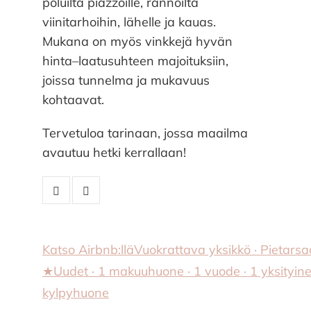
poluilta piazzoille, rannoilta
viinitarhoihin, lähelle ja kauas.
Mukana on myös vinkkejä hyvän
hinta–laatusuhteen majoituksiin,
joissa tunnelma ja mukavuus
kohtaavat.
Tervetuloa tarinaan, jossa maailma
avautuu hetki kerrallaan!
Katso Airbnb:llä
Vuokrattava yksikkö · Pietarsaa
★Uudet · 1 makuuhuone · 1 vuode · 1 yksityin
kylpyhuone