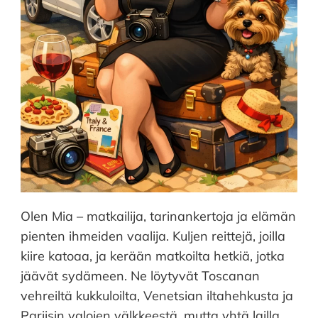
Olen Mia – matkailija, tarinankertoja ja elämän
pienten ihmeiden vaalija. Kuljen reittejä, joilla
kiire katoaa, ja kerään matkoilta hetkiä, jotka
jäävät sydämeen. Ne löytyvät Toscanan
vehreiltä kukkuloilta, Venetsian iltahehkusta ja
Pariisin valojen välkkeestä, mutta yhtä lailla