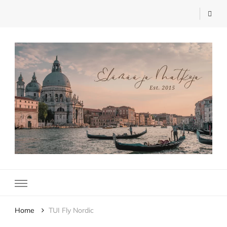
Elämää ja Matkoja
matkablogi – travel blog
Home
TUI Fly Nordic