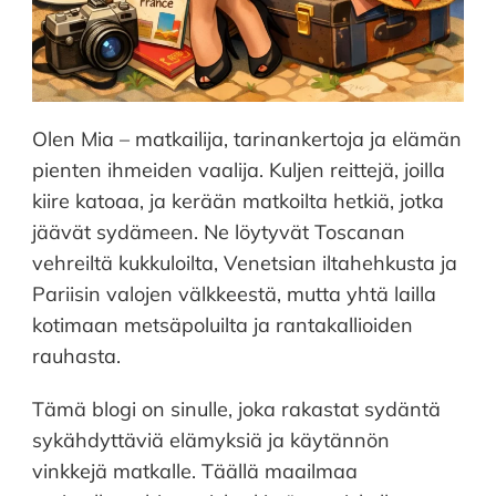
Olen Mia – matkailija, tarinankertoja ja elämän
pienten ihmeiden vaalija. Kuljen reittejä, joilla
kiire katoaa, ja kerään matkoilta hetkiä, jotka
jäävät sydämeen. Ne löytyvät Toscanan
vehreiltä kukkuloilta, Venetsian iltahehkusta ja
Pariisin valojen välkkeestä, mutta yhtä lailla
kotimaan metsäpoluilta ja rantakallioiden
rauhasta.
Tämä blogi on sinulle, joka rakastat sydäntä
sykähdyttäviä elämyksiä ja käytännön
vinkkejä matkalle. Täällä maailmaa