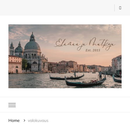
Elämää ja Matkoja
matkablogi – travel blog
Home
valokuvaus