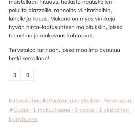
maistellaan hitaasti, hetkistä nautiskellen –
poluilta piazzoille, rannoilta viinitarhoihin,
lähelle ja kauas. Mukana on myös vinkkejä
hyvän hinta–laatusuhteen majoituksiin, joissa
tunnelma ja mukavuus kohtaavat.
Tervetuloa tarinaan, jossa maailma avautuu
hetki kerrallaan!
Katso Airbnb:llä
Vuokrattava yksikkö · Pietarsaari ·
★Uudet · 1 makuuhuone · 1 vuode · 1 yksityinen
kylpyhuone