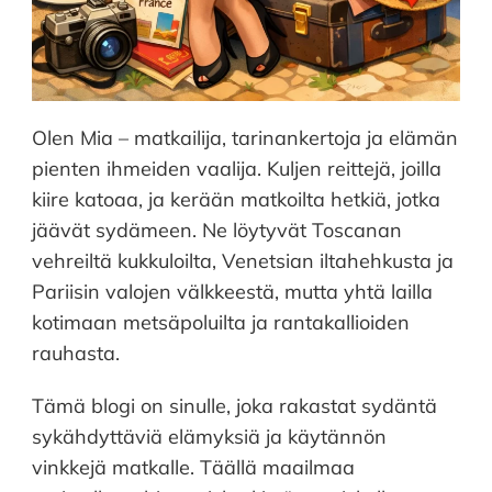
Olen Mia – matkailija, tarinankertoja ja elämän
pienten ihmeiden vaalija. Kuljen reittejä, joilla
kiire katoaa, ja kerään matkoilta hetkiä, jotka
jäävät sydämeen. Ne löytyvät Toscanan
vehreiltä kukkuloilta, Venetsian iltahehkusta ja
Pariisin valojen välkkeestä, mutta yhtä lailla
kotimaan metsäpoluilta ja rantakallioiden
rauhasta.
Tämä blogi on sinulle, joka rakastat sydäntä
sykähdyttäviä elämyksiä ja käytännön
vinkkejä matkalle. Täällä maailmaa