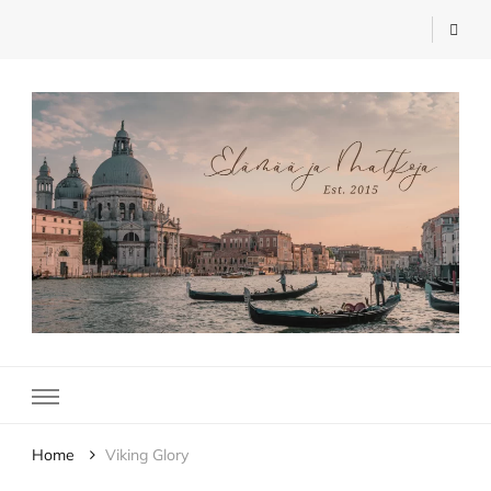
Elämää ja Matkoja
matkablogi – travel blog
Home
Viking Glory