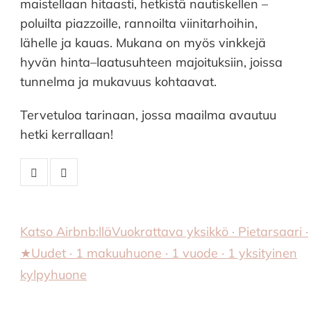
maistellaan hitaasti, hetkistä nautiskellen –
poluilta piazzoille, rannoilta viinitarhoihin,
lähelle ja kauas. Mukana on myös vinkkejä
hyvän hinta–laatusuhteen majoituksiin, joissa
tunnelma ja mukavuus kohtaavat.
Tervetuloa tarinaan, jossa maailma avautuu
hetki kerrallaan!
Katso Airbnb:llä
Vuokrattava yksikkö · Pietarsaari ·
★Uudet · 1 makuuhuone · 1 vuode · 1 yksityinen
kylpyhuone