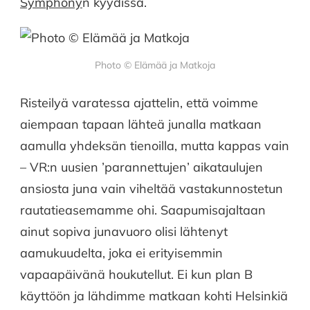
Symphony
n kyydissä.
JA
MUUMEJA
Photo © Elämää ja Matkoja
Risteilyä varatessa ajattelin, että voimme
aiempaan tapaan lähteä junalla matkaan
aamulla yhdeksän tienoilla, mutta kappas vain
– VR:n uusien ’parannettujen’ aikataulujen
ansiosta juna vain viheltää vastakunnostetun
rautatieasemamme ohi. Saapumisajaltaan
ainut sopiva junavuoro olisi lähtenyt
aamukuudelta, joka ei erityisemmin
vapaapäivänä houkutellut. Ei kun plan B
käyttöön ja lähdimme matkaan kohti Helsinkiä