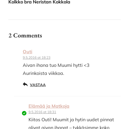
Kolkko bra Neristan Kokkola
2 Comments
Outi
9.5.2016 at 18:23
Aivan ihana tuo Muumi hytti <3
Aurinkoista viikkoa.
VASTAA
Elämää ja Matkoja
9.5.2016 at 18:31
Kiitos Outi! Muumit ja hytin uudet pinnat
olivat aivan ihanat – tykkäsimme koko