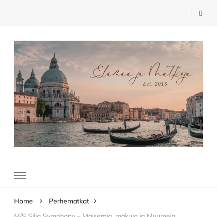
Elämää ja Matkoja
matkablogi – travel blog
Home
Perhematkat
M/S Silja Symphony – Maisemia, makuja ja Muumeja