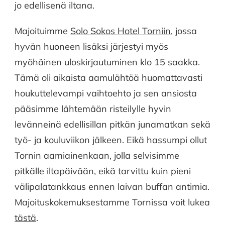
jo edellisenä iltana.
Majoituimme
Solo Sokos Hotel Torniin
, jossa
hyvän huoneen lisäksi järjestyi myös
myöhäinen uloskirjautuminen klo 15 saakka.
Tämä oli aikaista aamulähtöä huomattavasti
houkuttelevampi vaihtoehto ja sen ansiosta
pääsimme lähtemään risteilylle hyvin
levänneinä edellisillan pitkän junamatkan sekä
työ- ja kouluviikon jälkeen. Eikä hassumpi ollut
Tornin aamiainenkaan, jolla selvisimme
pitkälle iltapäivään, eikä tarvittu kuin pieni
välipalatankkaus ennen laivan buffan antimia.
Majoituskokemuksestamme Tornissa voit lukea
tästä
.