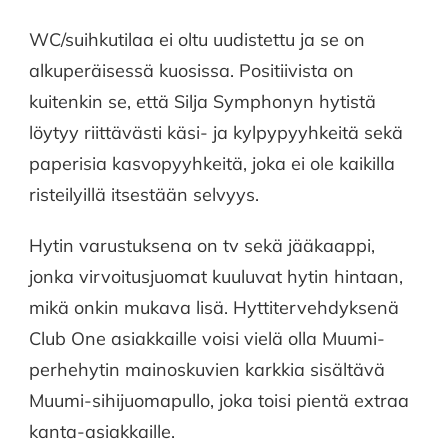
WC/suihkutilaa ei oltu uudistettu ja se on
alkuperäisessä kuosissa. Positiivista on
kuitenkin se, että Silja Symphonyn hytistä
löytyy riittävästi käsi- ja kylpypyyhkeitä sekä
paperisia kasvopyyhkeitä, joka ei ole kaikilla
risteilyillä itsestään selvyys.
Hytin varustuksena on tv sekä jääkaappi,
jonka virvoitusjuomat kuuluvat hytin hintaan,
mikä onkin mukava lisä. Hyttitervehdyksenä
Club One asiakkaille voisi vielä olla Muumi-
perhehytin mainoskuvien karkkia sisältävä
Muumi-sihijuomapullo, joka toisi pientä extraa
kanta-asiakkaille.