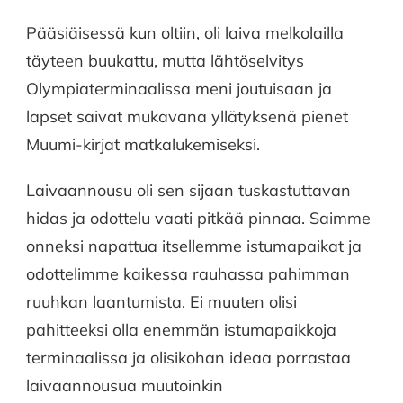
Pääsiäisessä kun oltiin, oli laiva melkolailla
täyteen buukattu, mutta lähtöselvitys
Olympiaterminaalissa meni joutuisaan ja
lapset saivat mukavana yllätyksenä pienet
Muumi-kirjat matkalukemiseksi.
Laivaannousu oli sen sijaan tuskastuttavan
hidas ja odottelu vaati pitkää pinnaa. Saimme
onneksi napattua itsellemme istumapaikat ja
odottelimme kaikessa rauhassa pahimman
ruuhkan laantumista. Ei muuten olisi
pahitteeksi olla enemmän istumapaikkoja
terminaalissa ja olisikohan ideaa porrastaa
laivaannousua muutoinkin