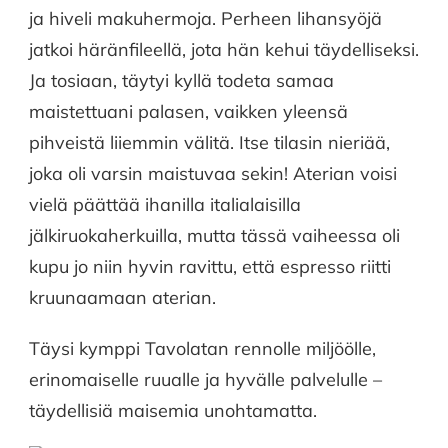
ja hiveli makuhermoja. Perheen lihansyöjä
jatkoi häränfileellä, jota hän kehui täydelliseksi.
Ja tosiaan, täytyi kyllä todeta samaa
maistettuani palasen, vaikken yleensä
pihveistä liiemmin välitä. Itse tilasin nieriää,
joka oli varsin maistuvaa sekin! Aterian voisi
vielä päättää ihanilla italialaisilla
jälkiruokaherkuilla, mutta tässä vaiheessa oli
kupu jo niin hyvin ravittu, että espresso riitti
kruunaamaan aterian.
Täysi kymppi Tavolatan rennolle miljöölle,
erinomaiselle ruualle ja hyvälle palvelulle –
täydellisiä maisemia unohtamatta.