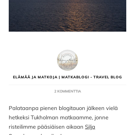
ELÄMÄÄ JA MATKOJA | MATKABLOGI - TRAVEL BLOG
ARTIKKELIIN
2 KOMMENTTIA
M/S
SILJA
Palataanpa pienen blogitauon jälkeen vielä
SYMPHONY
hetkeksi Tukholman matkaamme, jonne
–
MAISEMIA,
risteilimme pääsiäisen aikaan
Silja
MAKUJA