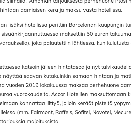
’sillä silmällä’. Amoman tarjouksesta perhehuone irtosi
hintaan aamiaisen kera ja maksu vasta hotellissa.
 lisäksi hotellissa perittiin Barcelonan kaupungin turi
a sisäänkirjaannuttaessa maksettiin 50 euron takuumak
ivarauksella), joka palautettiin lähtiessä, kun kulutusta
itettaessa katsoin jälleen hintatasoa ja nyt talvikaud
la näyttää saavan kutakuinkin samaan hintaan ja m
a vuoden 2019 lokakuussa maksaa perhehuone aamiais
 euroa vuorokaudelta. Accor Hotellien maksuttomaan 
elmaan kannattaa liittyä, jolloin keräät pisteitä yöpym
lleissa (mm. Fairmont, Raffels, Sofitel, Novotel, Mecure,
starjouksia majoituksista.