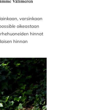
aisimme Välimeren
 lainkaan, varsinkaan
possible
oikeastaan
 perhehuoneiden hinnat
laisen hinnan