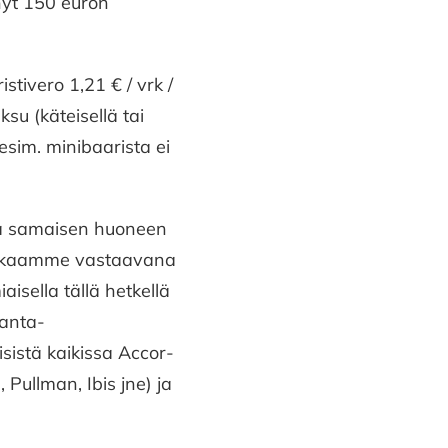
 nyt 150 euron
stivero 1,21 € / vrk /
su (käteisellä tai
 esim. minibaarista ei
ella samaisen huoneen
atkaamme vastaavana
ella tällä hetkellä
kanta-
isistä kaikissa Accor-
 Pullman, Ibis jne) ja