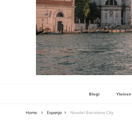
Elämää ja Matko
matkablogi – travel blog
Blogi
Yleinen
Home
Espanja
Novotel Barcelona City