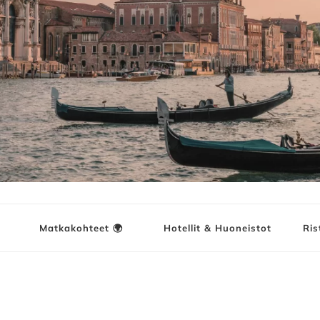
ja
Matkakohteet 🌍
Hotellit & Huoneistot
Ris