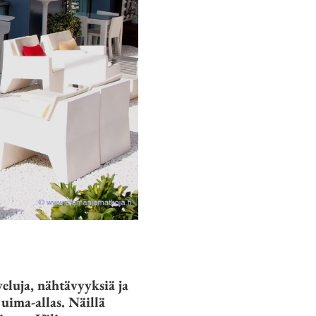
eluja, nähtävyyksiä ja
 uima-allas. Näillä