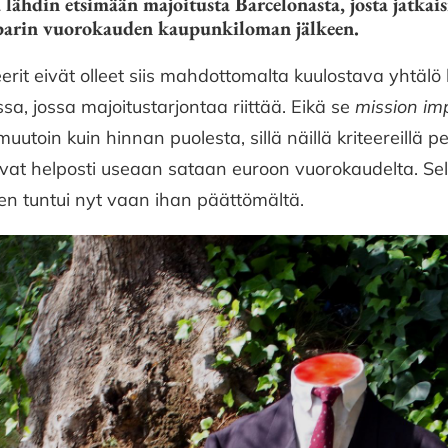
lä lähdin etsimään majoitusta Barcelonasta, josta jatk
e parin vuorokauden kaupunkiloman jälkeen.
erit eivät olleet siis mahdottomalta kuulostava yhtälö
sa, jossa majoitustarjontaa riittää. Eikä se
mission im
muutoin kuin hinnan puolesta, sillä näillä kriteereillä
at helposti useaan sataan euroon vuorokaudelta. Sel
 tuntui nyt vaan ihan päättömältä.