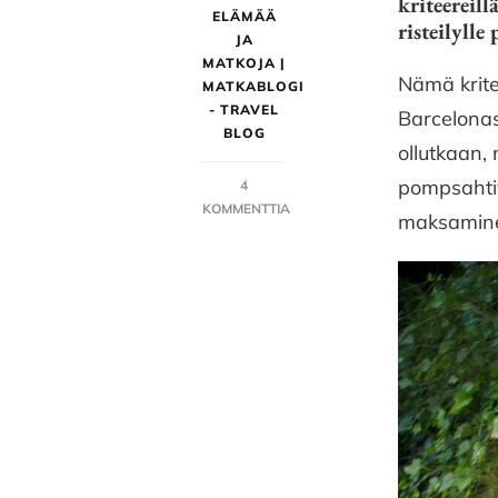
kriteereil
ELÄMÄÄ
risteilyll
JA
MATKOJA |
Nämä krite
MATKABLOGI
- TRAVEL
Barcelonas
BLOG
ollutkaan, 
pompsahtiv
4
KOMMENTTIA
maksaminen
ARTIKKELIIN
NOVOTEL
BARCELONA
CITY