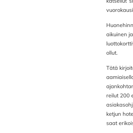
katsellut 
vuorokausi
Huonehinnan
aikuinen j
luottokortt
ollut.
Tätä kirjo
aamiaisel
ajankohtan
reilut 200
asiakasohj
ketjun hote
saat erikoi