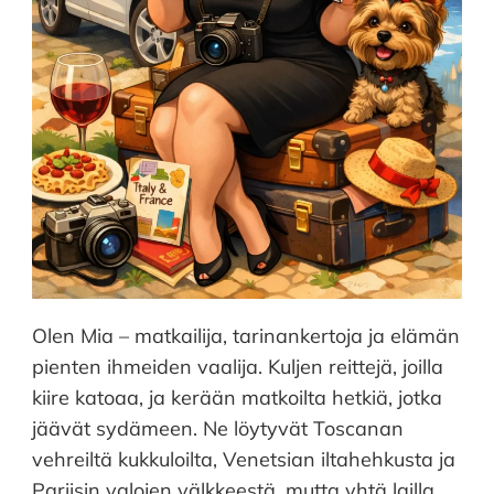
Olen Mia – matkailija, tarinankertoja ja elämän
pienten ihmeiden vaalija. Kuljen reittejä, joilla
kiire katoaa, ja kerään matkoilta hetkiä, jotka
jäävät sydämeen. Ne löytyvät Toscanan
vehreiltä kukkuloilta, Venetsian iltahehkusta ja
Pariisin valojen välkkeestä, mutta yhtä lailla