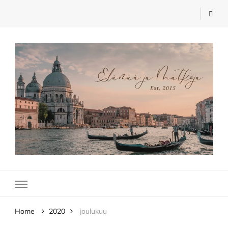
Elämää ja Matkoja
matkablogi – travel blog
Home
2020
joulukuu