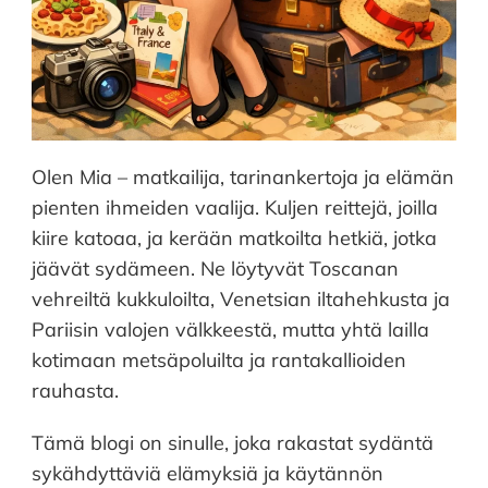
Olen Mia – matkailija, tarinankertoja ja elämän
pienten ihmeiden vaalija. Kuljen reittejä, joilla
kiire katoaa, ja kerään matkoilta hetkiä, jotka
jäävät sydämeen. Ne löytyvät Toscanan
vehreiltä kukkuloilta, Venetsian iltahehkusta ja
Pariisin valojen välkkeestä, mutta yhtä lailla
kotimaan metsäpoluilta ja rantakallioiden
rauhasta.
Tämä blogi on sinulle, joka rakastat sydäntä
sykähdyttäviä elämyksiä ja käytännön