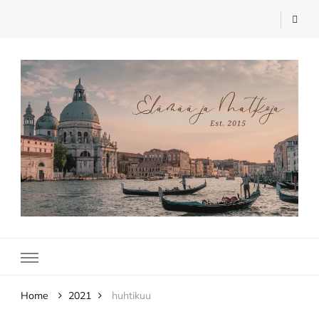
Elämää ja Matkoja
matkablogi – travel blog
Home
2021
huhtikuu