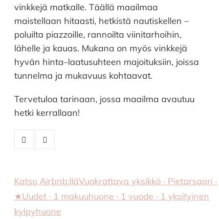
vinkkejä matkalle. Täällä maailmaa
maistellaan hitaasti, hetkistä nautiskellen –
poluilta piazzoille, rannoilta viinitarhoihin,
lähelle ja kauas. Mukana on myös vinkkejä
hyvän hinta–laatusuhteen majoituksiin, joissa
tunnelma ja mukavuus kohtaavat.
Tervetuloa tarinaan, jossa maailma avautuu
hetki kerrallaan!
Katso Airbnb:llä
Vuokrattava yksikkö · Pietarsaari ·
★Uudet · 1 makuuhuone · 1 vuode · 1 yksityinen
kylpyhuone