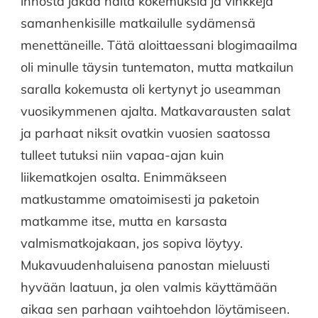
innosta jakaa näitä kokemuksia ja vinkkejä
|
samanhenkisille matkailulle sydämensä
ERILAISEN
MATKAVUODEN
menettäneille. Tätä aloittaessani blogimaailma
LUETUIMMAT
oli minulle täysin tuntematon, mutta matkailun
saralla kokemusta oli kertynyt jo useamman
vuosikymmenen ajalta. Matkavarausten salat
ja parhaat niksit ovatkin vuosien saatossa
tulleet tutuksi niin vapaa-ajan kuin
liikematkojen osalta. Enimmäkseen
matkustamme omatoimisesti ja paketoin
matkamme itse, mutta en karsasta
valmismatkojakaan, jos sopiva löytyy.
Mukavuudenhaluisena panostan mieluusti
hyvään laatuun, ja olen valmis käyttämään
aikaa sen parhaan vaihtoehdon löytämiseen.