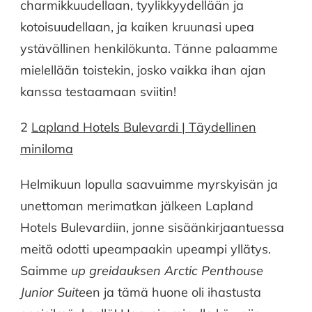
charmikkuudellaan, tyylikkyydellään ja
kotoisuudellaan, ja kaiken kruunasi upea
ystävällinen henkilökunta. Tänne palaamme
mielellään toistekin, josko vaikka ihan ajan
kanssa testaamaan sviitin!
2
Lapland Hotels Bulevardi | Täydellinen
miniloma
Helmikuun lopulla saavuimme myrskyisän ja
unettoman merimatkan jälkeen Lapland
Hotels Bulevardiin, jonne sisäänkirjaantuessa
meitä odotti upeampaakin upeampi yllätys.
Saimme
up greidauksen
Arctic Penthouse
Junior Suite
en ja tämä huone oli ihastusta