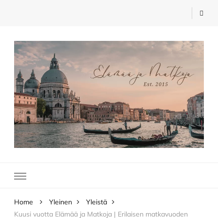
Elämää ja Matkoja
matkablogi – travel blog
Home
Yleinen
Yleistä
Kuusi vuotta Elämää ja Matkoja | Erilaisen matkavuoden