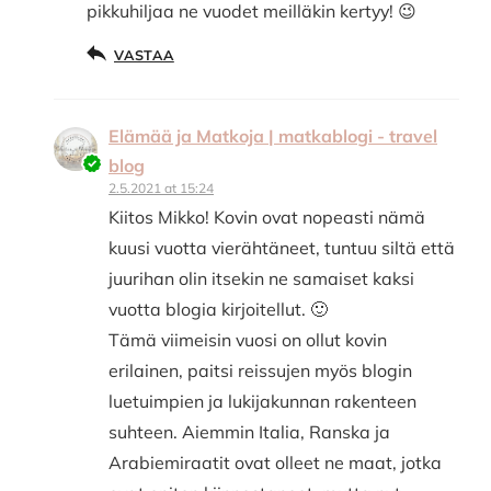
pikkuhiljaa ne vuodet meilläkin kertyy! 😉
VASTAA
Elämää ja Matkoja | matkablogi - travel
blog
2.5.2021 at 15:24
Kiitos Mikko! Kovin ovat nopeasti nämä
kuusi vuotta vierähtäneet, tuntuu siltä että
juurihan olin itsekin ne samaiset kaksi
vuotta blogia kirjoitellut. 🙂
Tämä viimeisin vuosi on ollut kovin
erilainen, paitsi reissujen myös blogin
luetuimpien ja lukijakunnan rakenteen
suhteen. Aiemmin Italia, Ranska ja
Arabiemiraatit ovat olleet ne maat, jotka