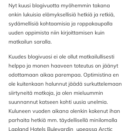
Nyt kuusi blogivuotta myöhemmin takana
onkin lukuisia elämyksellisiä hetkiä ja retkiä,
sydämellisiä kohtaamisia ja roppakaupalla
uuden oppimista niin kirjoittamisen kuin
matkailun saralla.
Kuudes blogivuosi ei ole ollut matkailullisesti
helppo ja monen haaveen toteutus on jäänyt
odottamaan aikaa parempaa. Optimistina en
ole kuitenkaan halunnut jäädä surkuttelemaan
siirtyneitä matkoja, ja olen mieluummin
suunnannut katseen kohti uusia unelmia.
Kuluneen vuoden aikana olenkin kokenut ihan
parhaita hetkiä mm. täydellisellä minilomalla
Lapland Hotels Bulevardin upeassa Arctic