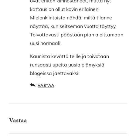
ovat eniten kiinnostaneet, mutta nyt
kattaus on ollut kovin erilainen.
Mielenkiintoista nähdä, miltä tilanne
näyttää, kun seitsemän vuotta täyttyy.
Toivottavasti päästään pian aloittamaan
uusi normaali.
Kaunista kevättä teille ja toivotaan
runsaasti upeita uusia elämyksiä
blogeissa jaettavaksi!
VASTAA
Vastaa