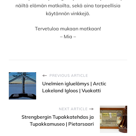
näiltä elämän matkoilta, sekä aina tarpeellisia
käytännön vinkkejä.
Tervetuloa mukaan matkaan!
– Mia –
PREVIOUS ARTICLE
Unelmien igluelämys | Arctic
Lakeland Igloos | Vuokatti
NEXT ARTICLE
Strengbergin Tupakkatehdas ja
Tupakkamuseo | Pietarsaari