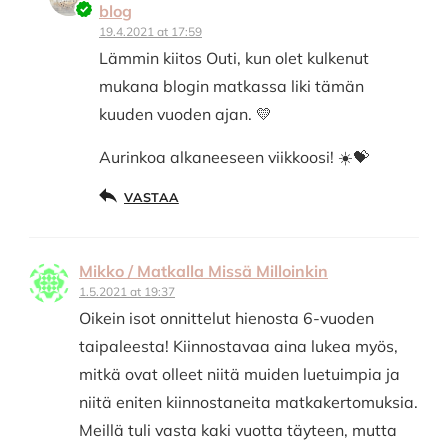
blog
19.4.2021 at 17:59
Lämmin kiitos Outi, kun olet kulkenut
mukana blogin matkassa liki tämän
kuuden vuoden ajan. 💛
Aurinkoa alkaneeseen viikkoosi! ☀️💝
VASTAA
Mikko / Matkalla Missä Milloinkin
1.5.2021 at 19:37
Oikein isot onnittelut hienosta 6-vuoden
taipaleesta! Kiinnostavaa aina lukea myös,
mitkä ovat olleet niitä muiden luetuimpia ja
niitä eniten kiinnostaneita matkakertomuksia.
Meillä tuli vasta kaki vuotta täyteen, mutta