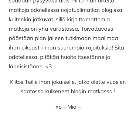
saadaan pysyvästi alas. Niitä ihan oikeita
matkoja odotellessa nojatuolimatkat blogissa
kuitenkin jatkuvat, sillä kirjoittamattomia
matkoja on yhä varastossa. Toivottavasti
päästään pian jälleen tutkimaan maailmaa
ihan oikeasti ilman suurempia rajoituksia! Sitä
odotellessa, pitäkää huolta itsestänne ja
läheisistänne. <3
Kiitos Teille ihan jokaiselle, jotka olette vuosien
saatossa kulkeneet blogin matkassa !
xo – Mia –