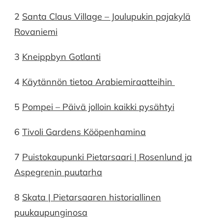
2
Santa Claus Village – Joulupukin pajakylä
Rovaniemi
3
Kneippbyn Gotlanti
4
Käytännön tietoa Arabiemiraatteihin
5
Pompei – Päivä jolloin kaikki pysähtyi
6
Tivoli Gardens Kööpenhamina
7
Puistokaupunki Pietarsaari | Rosenlund ja
Aspegrenin puutarha
8
Skata | Pietarsaaren historiallinen
puukaupunginosa