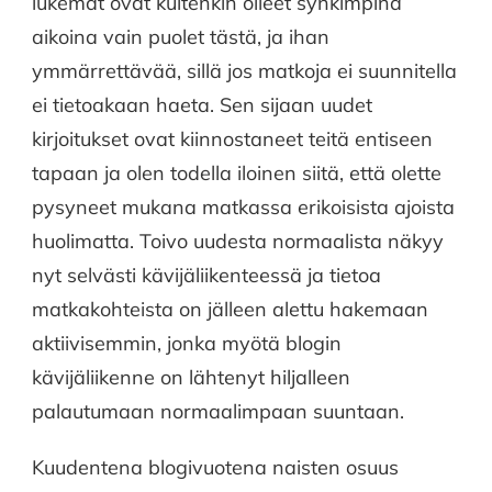
lukemat ovat kuitenkin olleet synkimpinä
aikoina vain puolet tästä, ja ihan
ymmärrettävää, sillä jos matkoja ei suunnitella
ei tietoakaan haeta. Sen sijaan uudet
kirjoitukset ovat kiinnostaneet teitä entiseen
tapaan ja olen todella iloinen siitä, että olette
pysyneet mukana matkassa erikoisista ajoista
huolimatta. Toivo uudesta normaalista näkyy
nyt selvästi kävijäliikenteessä ja tietoa
matkakohteista on jälleen alettu hakemaan
aktiivisemmin, jonka myötä blogin
kävijäliikenne on lähtenyt hiljalleen
palautumaan normaalimpaan suuntaan.
Kuudentena blogivuotena naisten osuus