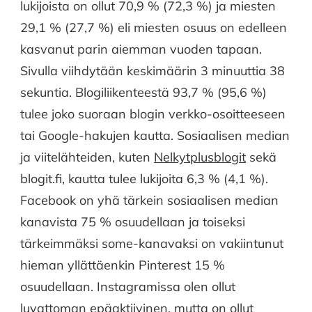
lukijoista on ollut 70,9 % (72,3 %) ja miesten
29,1 % (27,7 %) eli miesten osuus on edelleen
kasvanut parin aiemman vuoden tapaan.
Sivulla viihdytään keskimäärin 3 minuuttia 38
sekuntia. Blogiliikenteestä 93,7 % (95,6 %)
tulee joko suoraan blogin verkko-osoitteeseen
tai Google-hakujen kautta. Sosiaalisen median
ja viitelähteiden, kuten
Nelkytplusblogit
sekä
blogit.fi, kautta tulee lukijoita 6,3 % (4,1 %).
Facebook on yhä tärkein sosiaalisen median
kanavista 75 % osuudellaan ja toiseksi
tärkeimmäksi some-kanavaksi on vakiintunut
hieman yllättäenkin Pinterest 15 %
osuudellaan. Instagramissa olen ollut
luvattoman epäaktiivinen, mutta on ollut