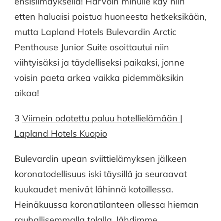
ensisilmäyksellä! Harvoin minulle käy niin
etten haluaisi poistua huoneesta hetkeksikään,
mutta Lapland Hotels Bulevardin Arctic
Penthouse Junior Suite osoittautui niin
viihtyisäksi ja täydelliseksi paikaksi, jonne
voisin paeta arkea vaikka pidemmäksikin
aikaa!
3
Viimein odotettu paluu hotellielämään |
Lapland Hotels Kuopio
Bulevardin upean sviittielämyksen jälkeen
koronatodellisuus iski täysillä ja seuraavat
kuukaudet menivät lähinnä kotoillessa.
Heinäkuussa koronatilanteen ollessa hieman
rauhallisemmalla tolalla, lähdimme