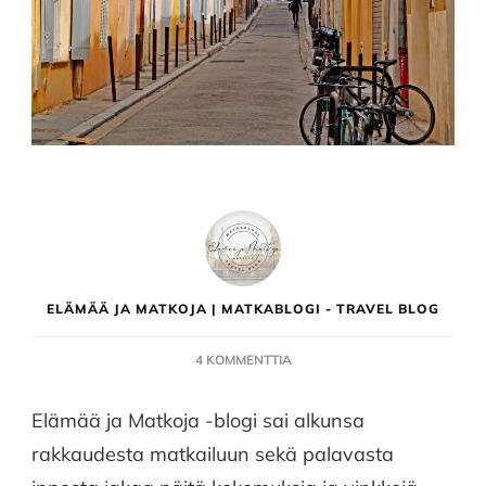
ELÄMÄÄ JA MATKOJA | MATKABLOGI - TRAVEL BLOG
ARTIKKELIIN
4 KOMMENTTIA
KUUSI
VUOTTA
Elämää ja Matkoja -blogi sai alkunsa
ELÄMÄÄ
rakkaudesta matkailuun sekä palavasta
JA
MATKOJA