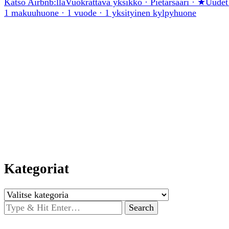
Katso Airbnb:llä
Vuokrattava yksikkö · Pietarsaari · ★Uudet
1 makuuhuone · 1 vuode · 1 yksityinen kylpyhuone
Kategoriat
Kategoriat
Looking
for
Something?