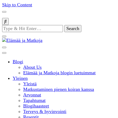
Skip to Content
Looking
for
Something?
matkablogi – travel blog
Blogi
Elämää ja
About Us
Elämää ja Matkoja blogin luetuimmat
Yleinen
Matkoja
Yleistä
Matkustaminen pienen koiran kanssa
Arvonnat
Tapahtumat
Blogihaasteet
Terveys & hyvinvointi
Reseptit