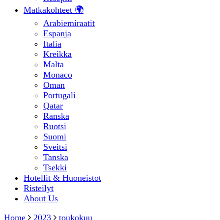
Matkakohteet 🌍
Arabiemiraatit
Espanja
Italia
Kreikka
Malta
Monaco
Oman
Portugali
Qatar
Ranska
Ruotsi
Suomi
Sveitsi
Tanska
Tsekki
Hotellit & Huoneistot
Risteilyt
About Us
Home
2023
toukokuu