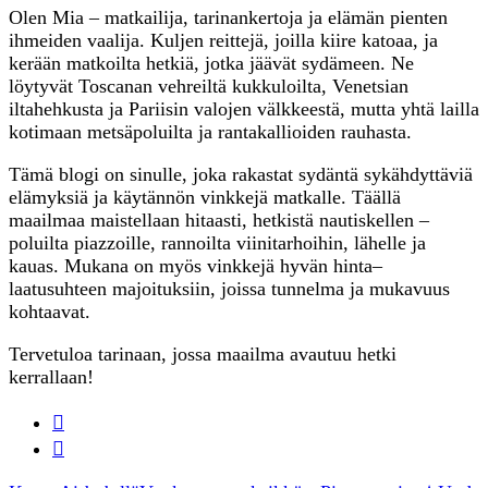
Olen Mia – matkailija, tarinankertoja ja elämän pienten
ihmeiden vaalija. Kuljen reittejä, joilla kiire katoaa, ja
kerään matkoilta hetkiä, jotka jäävät sydämeen. Ne
löytyvät Toscanan vehreiltä kukkuloilta, Venetsian
iltahehkusta ja Pariisin valojen välkkeestä, mutta yhtä lailla
kotimaan metsäpoluilta ja rantakallioiden rauhasta.
Tämä blogi on sinulle, joka rakastat sydäntä sykähdyttäviä
elämyksiä ja käytännön vinkkejä matkalle. Täällä
maailmaa maistellaan hitaasti, hetkistä nautiskellen –
poluilta piazzoille, rannoilta viinitarhoihin, lähelle ja
kauas. Mukana on myös vinkkejä hyvän hinta–
laatusuhteen majoituksiin, joissa tunnelma ja mukavuus
kohtaavat.
Tervetuloa tarinaan, jossa maailma avautuu hetki
kerrallaan!