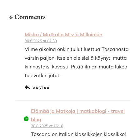
6 Comments
Mikko / Matkalla Missä Milloinkin
30.8.2025 at 07:39
Viime aikoina onkin tullut luettua Toscanasta
varsin paljon. Itse en ole siellä käynyt, mutta
kiinnostaisi kovasti. Pitää ilman muuta lukea
tulevatkin jutut.
VASTAA
Elämää ja Matkoja | matkablogi - travel
blog
30.8.2025 at 16:16
Toscana on Italian klassikkojen klassikko!