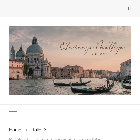
Elämää ja Matkoja
matkablogi – travel blog
Home
Italia
Postikortti Toscanasta – ja vähän Liguriastakin