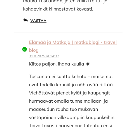
matka Toscanaan, joten kaikki reitti- ja
kohdevinkit kiinnostavat kovasti.
VASTAA
Elämää ja Matkoja | matkablogi - travel
blog
31.8.2025 at 14:32
Kiitos paljon, ihana kuulla 💗
Toscanaa ei suotta kehuta – maisemat
ovat todella kauniit ja nähtävää riittää.
Viehättävät pienet kylät ja kaupungit
hurmaavat omalla tunnelmallaan, ja
maaseudun rauha tuo mukavan
vastapainon vilkkaampiin kaupunkeihin.
Toivottavasti haaveenne toteutuu ensi