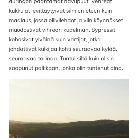
auringon paahtamat havupuut. Vehreät
kukkulat levittäytyivät silmien eteen kuin
maalaus, jossa oliivilehdot ja viiniköynnökset
muodostivat vihreän kudelman. Sypressit
kohosivat ylväinä kuin vartijat, jotka
johdattivat kulkijaa kohti seuraavaa kylää,
seuraavaa tarinaa. Tuntui siltä kuin olisin
saapunut paikkaan, jonka olin tuntenut aina.