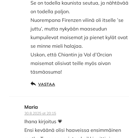
Se on todella kaunista seutua, ja nähtävää
on todella paljon.
Nuorempana Firenzen vilinä oli itselle ’se
juttu’, mutta nykyään maaseudun
kumpuilevat maisemat ja pienet kylät ovat
se minne mieli halajaa.
Uskon, että Chiantin ja Val d’Orcian
maisemat olisivat teille myös aivan
täsmäosuma!
VASTAA
Maria
30.8.2025 at 20:15
Ihana kirjoitus 💗
Ensi keväänä olisi haaveissa ensimmäinen