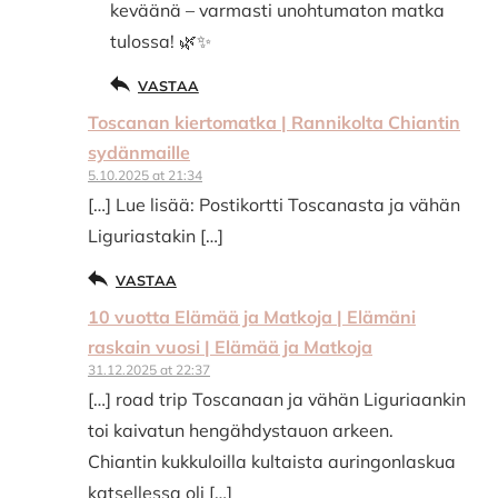
keväänä – varmasti unohtumaton matka
tulossa! 🌿✨
VASTAA
Toscanan kiertomatka | Rannikolta Chiantin
sydänmaille
5.10.2025 at 21:34
[…] Lue lisää: Postikortti Toscanasta ja vähän
Liguriastakin […]
VASTAA
10 vuotta Elämää ja Matkoja | Elämäni
raskain vuosi | Elämää ja Matkoja
31.12.2025 at 22:37
[…] road trip Toscanaan ja vähän Liguriaankin
toi kaivatun hengähdystauon arkeen.
Chiantin kukkuloilla kultaista auringonlaskua
katsellessa oli […]