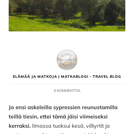
ELÄMÄÄ JA MATKOJA | MATKABLOGI - TRAVEL BLOG
ARTIKKELIIN
6 KOMMENTTIA
POSTIKORTTI
TOSCANASTA
Jo ensi askeleilla sypressien reunustamilla
–
teillä tiesin, ettei tämä jäisi viimeiseksi
JA
VÄHÄN
kerraksi.
Ilmassa tuoksui kesä, villiyrtit ja
LIGURIASTAKIN