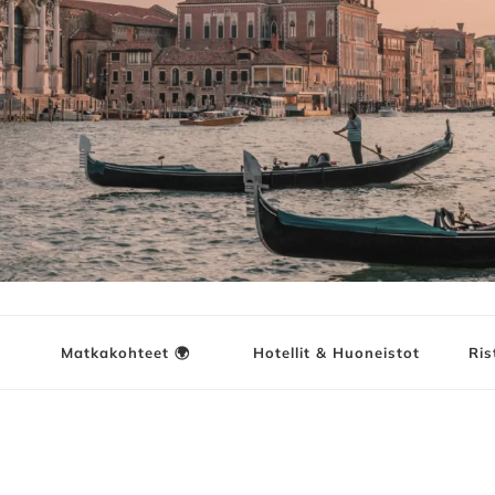
ja
Matkakohteet 🌍
Hotellit & Huoneistot
Ris