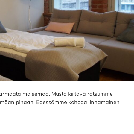
a harmaata maisemaa. Musta kiiltavä ratsumme
röimään pihaan. Edessämme kohoaa linnamainen