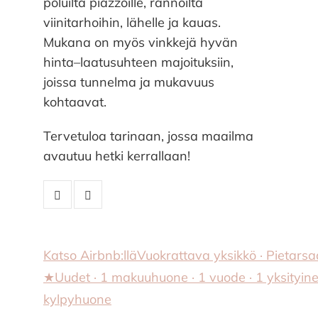
poluilta piazzoille, rannoilta
viinitarhoihin, lähelle ja kauas.
Mukana on myös vinkkejä hyvän
hinta–laatusuhteen majoituksiin,
joissa tunnelma ja mukavuus
kohtaavat.
Tervetuloa tarinaan, jossa maailma
avautuu hetki kerrallaan!
Katso Airbnb:llä
Vuokrattava yksikkö · Pietarsaa
★Uudet · 1 makuuhuone · 1 vuode · 1 yksityin
kylpyhuone