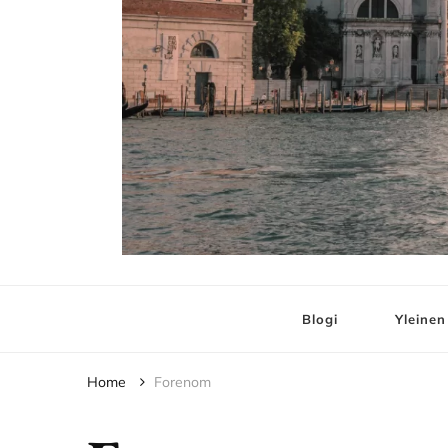
Elämää ja Matko
matkablogi – travel blog
Blogi
Yleinen
Home
Forenom