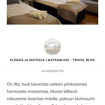
ELÄMÄÄ JA MATKOJA | MATKABLOGI - TRAVEL BLOG
ARTIKKELIIN
14 KOMMENTTIA
YÖ
KAKOLASSA
On ilta, tuuli tuivertaa sateen piiskaamaa
–
harmaata maisemaa. Musta kiiltavä
FORENOM
KAKOLANMÄKI
ratsumme kaartaa mäelle, paksun kivimuurin
TURKU