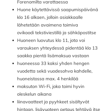
Forenomilta varattaessa
Huone käytettävissä saapumispäivänä
klo 16 alkaen, jolloin asiakkaalle
lähetetään avaimena toimiva
ovikoodi tekstiviestillä ja sähköpostitse
Huoneen luovutus klo 11, jota voi
varauksen yhteydessä pidentää klo 13
saakka pientä lisämaksua vastaan
huoneessa 33 kaksi yhden hengen
vuodetta sekä vuodesohva kahdelle,
huoneistossa max. 4 henkilöä
maksuton Wi-Fi, joka toimi hyvin
oleskelun aikana
liinavaatteet ja pyyhkeet sisältyvät
hintaan, lisävuoteen petaus tehtävä itse