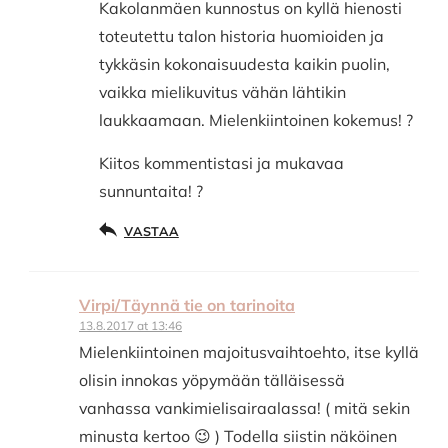
Kakolanmäen kunnostus on kyllä hienosti
toteutettu talon historia huomioiden ja
tykkäsin kokonaisuudesta kaikin puolin,
vaikka mielikuvitus vähän lähtikin
laukkaamaan. Mielenkiintoinen kokemus! ?
Kiitos kommentistasi ja mukavaa
sunnuntaita! ?
VASTAA
Virpi/Täynnä tie on tarinoita
13.8.2017 at 13:46
Mielenkiintoinen majoitusvaihtoehto, itse kyllä
olisin innokas yöpymään tälläisessä
vanhassa vankimielisairaalassa! ( mitä sekin
minusta kertoo 😉 ) Todella siistin näköinen