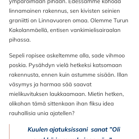
ympäröimään pihaan. Edessämme kohoaa
linnamainen rakennus, sen kivisten seinien
graniitti on Linnavuoren omaa. Olemme Turun
Kakolanmäellä, entisen vankimielisairaalan
pihassa.
Sepeli ropisee askeltemme alla, sade vihmoo
poskia. Pysähdyn vielä hetkeksi katsomaan
rakennusta, ennen kuin astumme sisään. Illan
väsymys ja harmaa sää saavat
mielikuvituksen laukkaamaan. Mietin hetken,
olikohan tämä sittenkaan ihan fiksu idea
rauhallisia unia ajatellen?
Kuulen ajatuksissani sanat ”Oli