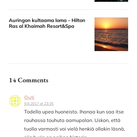
Auringon kultaama loma – Hilton
Ras al Khaimah Resort&Spa
14 Comments
Outi
9.8.2017 at 23:35
Todella upea huoneisto. Ihanaa kun saa itse
rauhassa touhuta aamupalan. Uskon, että
tuolla varmasti voi vielä henkiä ollakin läsnä,