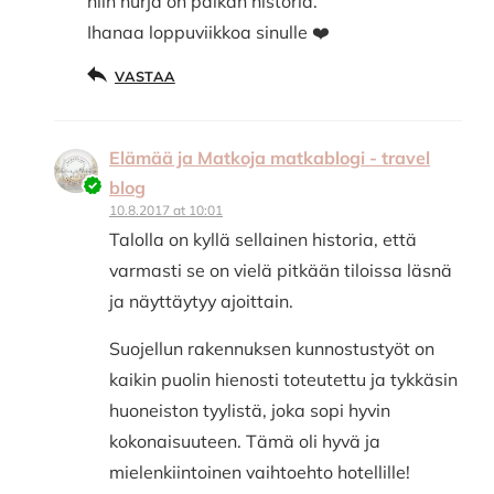
niin hurja on paikan historia.
Ihanaa loppuviikkoa sinulle ❤️
VASTAA
Elämää ja Matkoja matkablogi - travel
blog
10.8.2017 at 10:01
Talolla on kyllä sellainen historia, että
varmasti se on vielä pitkään tiloissa läsnä
ja näyttäytyy ajoittain.
Suojellun rakennuksen kunnostustyöt on
kaikin puolin hienosti toteutettu ja tykkäsin
huoneiston tyylistä, joka sopi hyvin
kokonaisuuteen. Tämä oli hyvä ja
mielenkiintoinen vaihtoehto hotellille!