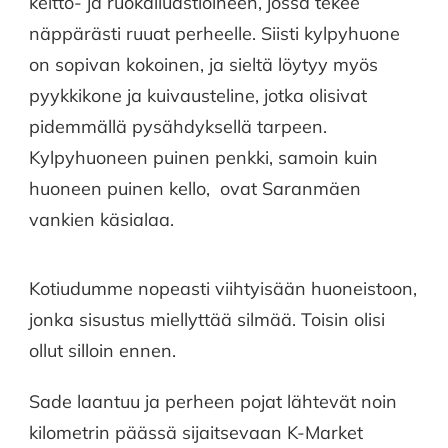
keitto- ja ruokailuastioineen, jossa tekee
näppärästi ruuat perheelle. Siisti kylpyhuone
on sopivan kokoinen, ja sieltä löytyy myös
pyykkikone ja kuivausteline, jotka olisivat
pidemmällä pysähdyksellä tarpeen.
Kylpyhuoneen puinen penkki, samoin kuin
huoneen puinen kello, ovat Saranmäen
vankien käsialaa.
Kotiudumme nopeasti viihtyisään huoneistoon,
jonka sisustus miellyttää silmää. Toisin olisi
ollut silloin ennen.
Sade laantuu ja perheen pojat lähtevät noin
kilometrin päässä sijaitsevaan K-Market