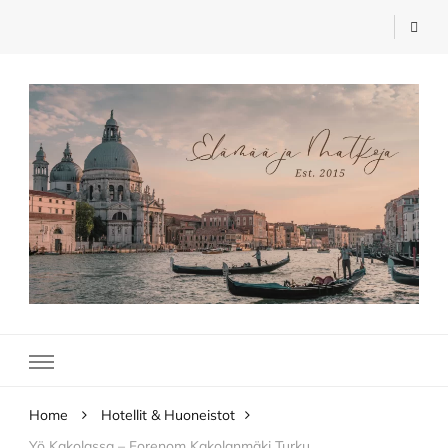
Elämää ja Matkoja
matkablogi – travel blog
Home
Hotellit & Huoneistot
Yö Kakolassa – Forenom Kakolanmäki Turku