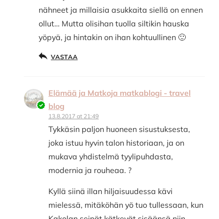
nähneet ja millaisia asukkaita siellä on ennen
ollut… Mutta olisihan tuolla siltikin hauska
yöpyä, ja hintakin on ihan kohtuullinen 🙂
VASTAA
Elämää ja Matkoja matkablogi - travel
blog
13.8.2017 at 21:49
Tykkäsin paljon huoneen sisustuksesta,
joka istuu hyvin talon historiaan, ja on
mukava yhdistelmä tyylipuhdasta,
modernia ja rouheaa. ?
Kyllä siinä illan hiljaisuudessa kävi
mielessä, mitäköhän yö tuo tullessaan, kun
Kakolan seinät kätkevät sisäänsä niin