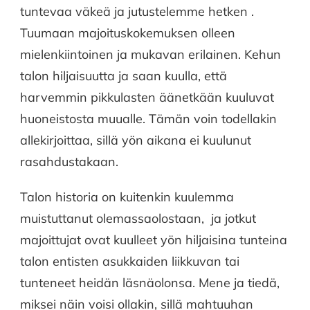
tuntevaa väkeä ja jutustelemme hetken .
Tuumaan majoituskokemuksen olleen
mielenkiintoinen ja mukavan erilainen. Kehun
talon hiljaisuutta ja saan kuulla, että
harvemmin pikkulasten äänetkään kuuluvat
huoneistosta muualle. Tämän voin todellakin
allekirjoittaa, sillä yön aikana ei kuulunut
rasahdustakaan.
Talon historia on kuitenkin kuulemma
muistuttanut olemassaolostaan, ja jotkut
majoittujat ovat kuulleet yön hiljaisina tunteina
talon entisten asukkaiden liikkuvan tai
tunteneet heidän läsnäolonsa. Mene ja tiedä,
miksei näin voisi ollakin, sillä mahtuuhan