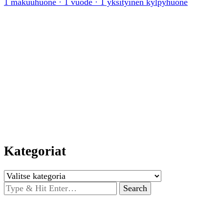
1 makuuhuone · 1 vuode · 1 yksityinen kylpyhuone
Kategoriat
Kategoriat
Looking
for
Something?