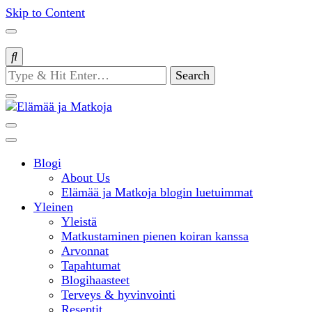
Skip to Content
Looking
for
Something?
matkablogi – travel blog
Blogi
Elämää ja
About Us
Elämää ja Matkoja blogin luetuimmat
Yleinen
Matkoja
Yleistä
Matkustaminen pienen koiran kanssa
Arvonnat
Tapahtumat
Blogihaasteet
Terveys & hyvinvointi
Reseptit