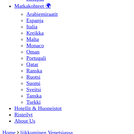
Matkakohteet 🌍
Arabiemiraatit
Espanja
Italia
Kreikka
Malta
Monaco
Oman
Portugali
Qatar
Ranska
Ruotsi
Suomi
Sveitsi
Tanska
Tsekki
Hotellit & Huoneistot
Risteilyt
About Us
Home
liikkuminen Venetsiassa