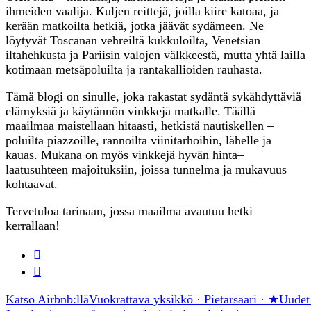
ihmeiden vaalija. Kuljen reittejä, joilla kiire katoaa, ja
kerään matkoilta hetkiä, jotka jäävät sydämeen. Ne
löytyvät Toscanan vehreiltä kukkuloilta, Venetsian
iltahehkusta ja Pariisin valojen välkkeestä, mutta yhtä lailla
kotimaan metsäpoluilta ja rantakallioiden rauhasta.
Tämä blogi on sinulle, joka rakastat sydäntä sykähdyttäviä
elämyksiä ja käytännön vinkkejä matkalle. Täällä
maailmaa maistellaan hitaasti, hetkistä nautiskellen –
poluilta piazzoille, rannoilta viinitarhoihin, lähelle ja
kauas. Mukana on myös vinkkejä hyvän hinta–
laatusuhteen majoituksiin, joissa tunnelma ja mukavuus
kohtaavat.
Tervetuloa tarinaan, jossa maailma avautuu hetki
kerrallaan!
Katso Airbnb:llä
Vuokrattava yksikkö · Pietarsaari · ★Uudet