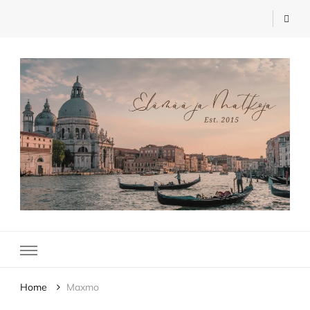
Elämää ja Matkoja
matkablogi – travel blog
Home
Maxmo