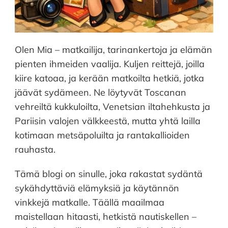
Olen Mia – matkailija, tarinankertoja ja elämän
pienten ihmeiden vaalija. Kuljen reittejä, joilla
kiire katoaa, ja kerään matkoilta hetkiä, jotka
jäävät sydämeen. Ne löytyvät Toscanan
vehreiltä kukkuloilta, Venetsian iltahehkusta ja
Pariisin valojen välkkeestä, mutta yhtä lailla
kotimaan metsäpoluilta ja rantakallioiden
rauhasta.
Tämä blogi on sinulle, joka rakastat sydäntä
sykähdyttäviä elämyksiä ja käytännön
vinkkejä matkalle. Täällä maailmaa
maistellaan hitaasti, hetkistä nautiskellen –