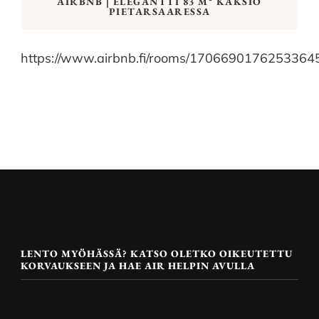
AIRBNB | ELEGANTTI 83 M² KAKSIO
PIETARSAARESSA
https://www.airbnb.fi/rooms/1706690176253364
LENTO MYÖHÄSSÄ? KATSO OLETKO OIKEUTETTU
KORVAUKSEEN JA HAE AIR HELPIN AVULLA