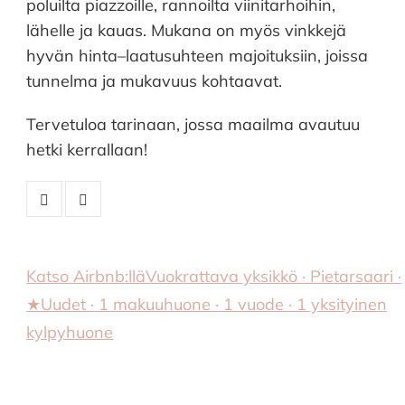
poluilta piazzoille, rannoilta viinitarhoihin,
lähelle ja kauas. Mukana on myös vinkkejä
hyvän hinta–laatusuhteen majoituksiin, joissa
tunnelma ja mukavuus kohtaavat.
Tervetuloa tarinaan, jossa maailma avautuu
hetki kerrallaan!
Katso Airbnb:llä
Vuokrattava yksikkö · Pietarsaari ·
★Uudet · 1 makuuhuone · 1 vuode · 1 yksityinen
kylpyhuone