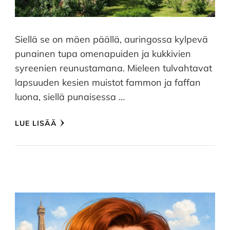
Siellä se on mäen päällä, auringossa kylpevä
punainen tupa omenapuiden ja kukkivien
syreenien reunustamana. Mieleen tulvahtavat
lapsuuden kesien muistot fammon ja faffan
luona, siellä punaisessa …
LUE LISÄÄ