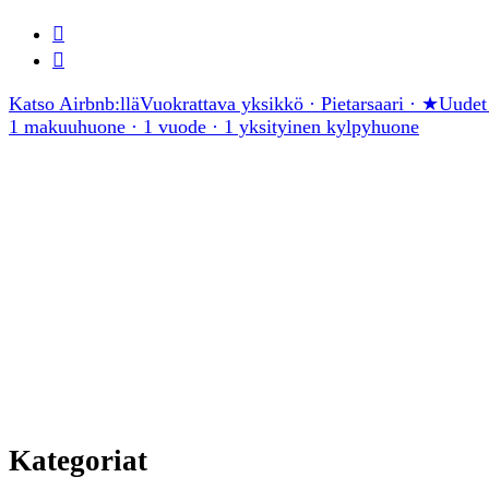
Katso Airbnb:llä
Vuokrattava yksikkö · Pietarsaari · ★Uudet
1 makuuhuone · 1 vuode · 1 yksityinen kylpyhuone
Kategoriat