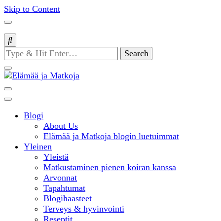
Skip to Content
Looking
for
Something?
matkablogi – travel blog
Blogi
Elämää ja
About Us
Elämää ja Matkoja blogin luetuimmat
Yleinen
Matkoja
Yleistä
Matkustaminen pienen koiran kanssa
Arvonnat
Tapahtumat
Blogihaasteet
Terveys & hyvinvointi
Reseptit