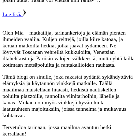
jotain uutta. Täällä voi viettää niin ranta- …
Lue lisää
Olen Mia – matkailija, tarinankertoja ja elämän pienten
ihmeiden vaalija. Kuljen reittejä, joilla kiire katoaa, ja
kerään matkoilta hetkiä, jotka jäävät sydämeen. Ne
löytyvät Toscanan vehreiltä kukkuloilta, Venetsian
iltahehkusta ja Pariisin valojen välkkeestä, mutta yhtä lailla
kotimaan metsäpoluilta ja rantakallioiden rauhasta.
Tämä blogi on sinulle, joka rakastat sydäntä sykähdyttäviä
elämyksiä ja käytännön vinkkejä matkalle. Täällä
maailmaa maistellaan hitaasti, hetkistä nautiskellen –
poluilta piazzoille, rannoilta viinitarhoihin, lähelle ja
kauas. Mukana on myös vinkkejä hyvän hinta–
laatusuhteen majoituksiin, joissa tunnelma ja mukavuus
kohtaavat.
Tervetuloa tarinaan, jossa maailma avautuu hetki
kerrallaan!