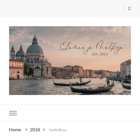
Elämää ja Matkoja
matkablogi – travel blog
Home
2016
helmikuu