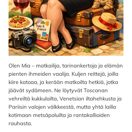
Olen Mia – matkailija, tarinankertoja ja elämän
pienten ihmeiden vaalija. Kuljen reittejä, joilla
kiire katoaa, ja kerään matkoilta hetkiä, jotka
jäävät sydämeen. Ne löytyvät Toscanan
vehreiltä kukkuloilta, Venetsian iltahehkusta ja
Pariisin valojen välkkeestä, mutta yhtä lailla
kotimaan metsäpoluilta ja rantakallioiden
rauhasta.