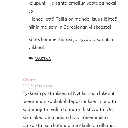
kaupunki- ja rantalomailun vastapainoksi.
🙂
Hienoa, että Teillä on mahdollisuus lähteä
niihin maisemiin Barcelonan vilskeestä!
Kiitos kommentistasi ja hyvää alkanutta
viikkoa!
VASTAA
Veera
22.2.2016 at 11:43
Tykkäsin postauksesta! Nyt kun oon lukenut
useamman kaukokohdepostauksen muualta,
kotimaajuttu väliin tuntuu virkistävältä. On
kiva lukea aina näistä harvinaisemmista
paikoista, kun kotimaanmatkailu on alkanut