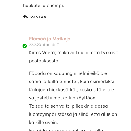
houkutella enempi.
VASTAA
Elämää ja Matkoja
22.2.2016 at 14:17
Kiitos Veera; mukava kuulla, että tykkäsit
postauksesta!
Fäboda on kaupungin helmi eikä ole
samalla lailla tunnettu, kuin esimerkiksi
Kalajoen hiekkasärkät, koska sitä ei ole
valjastettu matkailun käyttöön.
Toisaalta sen valtti piileekin aidossa
luontoympäristössä ja siinä, että alue on
kaikille avoin.
En taida kovinkaan paljoa liioitella