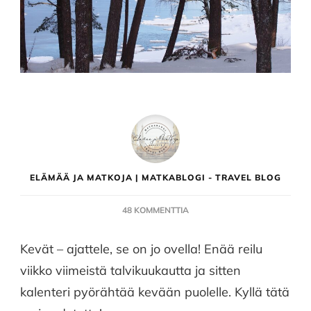
ELÄMÄÄ JA MATKOJA | MATKABLOGI - TRAVEL BLOG
ARTIKKELIIN
48 KOMMENTTIA
HELMIKUUN
HETKIÄ
Kevät – ajattele, se on jo ovella! Enää reilu
MEREN
viikko viimeistä talvikuukautta ja sitten
ÄÄRELLÄ
–
kalenteri pyörähtää kevään puolelle. Kyllä tätä
FÄBODA,