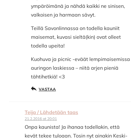
ympäröimänä ja nähdä kaikki ne sinisen,
valkoisen ja harmaan sävyt.
Teillä Savonlinnassa on todella kauniit
maisemat, kuvasi sieltä(kin) ovat olleet
todella upeita!
Kuohuva ja picnic -eväät lempimaisemissa
auringon laskiessa – niitä arjen pieniä
tähtihetkiä! <3
VASTAA
Teija / Lähdetään taas
21.2.2016 at 20:01
Onpa kaunista! Ja ihanaa todellakin, että
kevät tekee tuloaan. Tosin nyt ainakin Keski-