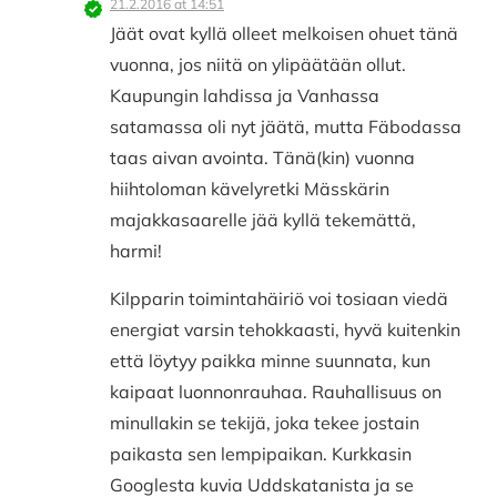
21.2.2016 at 14:51
Jäät ovat kyllä olleet melkoisen ohuet tänä
vuonna, jos niitä on ylipäätään ollut.
Kaupungin lahdissa ja Vanhassa
satamassa oli nyt jäätä, mutta Fäbodassa
taas aivan avointa. Tänä(kin) vuonna
hiihtoloman kävelyretki Mässkärin
majakkasaarelle jää kyllä tekemättä,
harmi!
Kilpparin toimintahäiriö voi tosiaan viedä
energiat varsin tehokkaasti, hyvä kuitenkin
että löytyy paikka minne suunnata, kun
kaipaat luonnonrauhaa. Rauhallisuus on
minullakin se tekijä, joka tekee jostain
paikasta sen lempipaikan. Kurkkasin
Googlesta kuvia Uddskatanista ja se