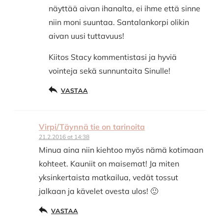
näyttää aivan ihanalta, ei ihme että sinne
niin moni suuntaa. Santalankorpi olikin
aivan uusi tuttavuus!
Kiitos Stacy kommentistasi ja hyviä
vointeja sekä sunnuntaita Sinulle!
VASTAA
Virpi/Täynnä tie on tarinoita
21.2.2016 at 14:38
Minua aina niin kiehtoo myös nämä kotimaan
kohteet. Kauniit on maisemat! Ja miten
yksinkertaista matkailua, vedät tossut
jalkaan ja kävelet ovesta ulos! 🙂
VASTAA