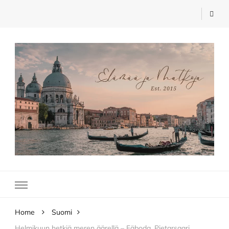
Elämää ja Matkoja
matkablogi – travel blog
Home
Suomi
Helmikuun hetkiä meren äärellä – Fäboda, Pietarsaari