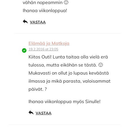
vähän nopeammin 🙂
Ihanaa viikonloppua!
VASTAA
Elämää ja Matkoja
19.2.2016 at 23:05
Kiitos Outi! Lunta taitaa olla vielä erä
tulossa, mutta eiköhän se tästä. 🙂
Mukavasti on ollut jo lupaus keväästä
ilmassa ja mikä parasta, valoisammat
päivät. ?
Ihanaa viikonloppua myös Sinulle!
VASTAA