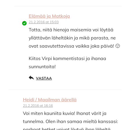
Elämää ja Matkoja
21.2.2016 at 15:03
Totta, niitä hienoja maisemia voi löytää
yllättävän läheltäkin ja mikä parasta, ne
ovat saavutettavissa vaikka joka päivä! 🙂
Kiitos Virpi kommentistasi ja ihanaa
sunnuntaita!
VASTAA
Heidi / Maailman äärellä
21.2.2016 at 16:16
Voi miten kauniita kuvia! Ihanat värit ja
tunnelma. Olen ihan samaa mieltä kanssasi:
parhaat hetket voivat löytyä ihan läheltä.