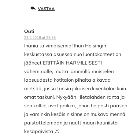
VASTAA
Outi
23.2.2016 at 23:35
Ihania talvimaisemia! Ihan Helsingin
keskustassa asuessa nuo luontokohteet on
jääneet ERITTÄIN HARMILLISESTI
vähemmälle, mutta lämmöllä muistelen
lapsuudesta kotitalon pihalta alkavaa
metsää, jossa tunsin jokaisen kivenkolon kuin
omat taskuni. Nykyään Hietalahden ranta ja
sen kalliot ovat paikka, johon helposti pääsen
ja varsinkin kesäisin sinne on mukava mennä
paistattelemaan ja nauttimaan kauniista
kesäpäivistä 🙂