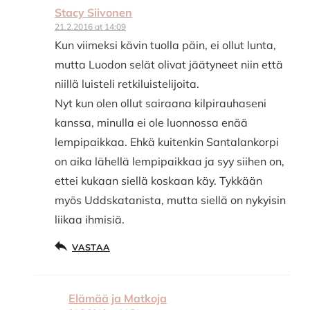
Stacy Siivonen
21.2.2016 at 14:09
Kun viimeksi kävin tuolla päin, ei ollut lunta,
mutta Luodon selät olivat jäätyneet niin että
niillä luisteli retkiluistelijoita.
Nyt kun olen ollut sairaana kilpirauhaseni
kanssa, minulla ei ole luonnossa enää
lempipaikkaa. Ehkä kuitenkin Santalankorpi
on aika lähellä lempipaikkaa ja syy siihen on,
ettei kukaan siellä koskaan käy. Tykkään
myös Uddskatanista, mutta siellä on nykyisin
liikaa ihmisiä.
VASTAA
Elämää ja Matkoja