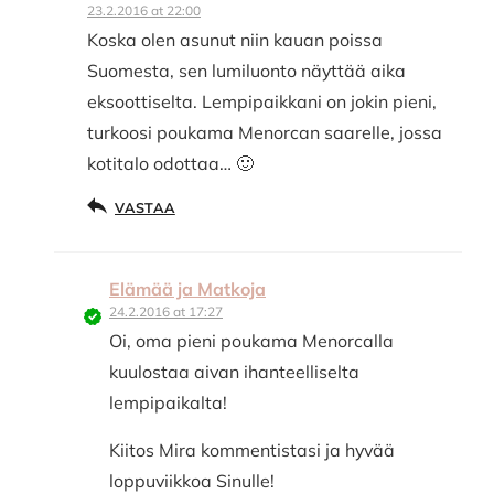
23.2.2016 at 22:00
Koska olen asunut niin kauan poissa
Suomesta, sen lumiluonto näyttää aika
eksoottiselta. Lempipaikkani on jokin pieni,
turkoosi poukama Menorcan saarelle, jossa
kotitalo odottaa… 🙂
VASTAA
Elämää ja Matkoja
24.2.2016 at 17:27
Oi, oma pieni poukama Menorcalla
kuulostaa aivan ihanteelliselta
lempipaikalta!
Kiitos Mira kommentistasi ja hyvää
loppuviikkoa Sinulle!