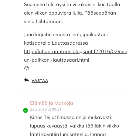
Suomeen tuli täysi talvi takaisin, kun täällä
olen viikonloppuvierailulla. Pääseepähän
vielä hiihtämään.
Juuri kirjoitin omasta lempipaikastani
kotisaarella Lauttasaaressa
http://lahdetaantaas.blogspot.fi/2016/02/min
un-paikkani-lauttasaari.html
🙂
VASTAA
Elämää ja Matkoja
22.2.2016 at 09:31
Kiitos Teija! Ilmassa on jo mukavasti
lupaus keväästä, vaikka täälläkin viikko
lähti käyntiin lumisateella. Ihanaa