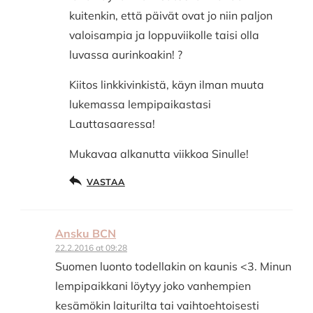
kuitenkin, että päivät ovat jo niin paljon
valoisampia ja loppuviikolle taisi olla
luvassa aurinkoakin! ?
Kiitos linkkivinkistä, käyn ilman muuta
lukemassa lempipaikastasi
Lauttasaaressa!
Mukavaa alkanutta viikkoa Sinulle!
VASTAA
Ansku BCN
22.2.2016 at 09:28
Suomen luonto todellakin on kaunis <3. Minun
lempipaikkani löytyy joko vanhempien
kesämökin laiturilta tai vaihtoehtoisesti