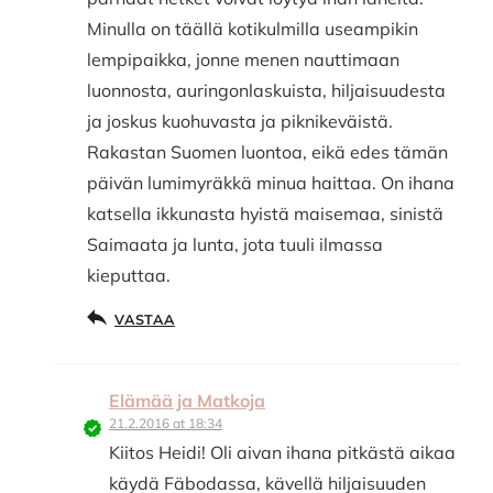
Minulla on täällä kotikulmilla useampikin
lempipaikka, jonne menen nauttimaan
luonnosta, auringonlaskuista, hiljaisuudesta
ja joskus kuohuvasta ja piknikeväistä.
Rakastan Suomen luontoa, eikä edes tämän
päivän lumimyräkkä minua haittaa. On ihana
katsella ikkunasta hyistä maisemaa, sinistä
Saimaata ja lunta, jota tuuli ilmassa
kieputtaa.
VASTAA
Elämää ja Matkoja
21.2.2016 at 18:34
Kiitos Heidi! Oli aivan ihana pitkästä aikaa
käydä Fäbodassa, kävellä hiljaisuuden