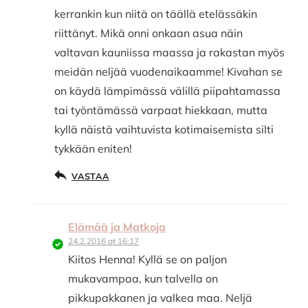
kerrankin kun niitä on täällä etelässäkin
riittänyt. Mikä onni onkaan asua näin
valtavan kauniissa maassa ja rakastan myös
meidän neljää vuodenaikaamme! Kivahan se
on käydä lämpimässä välillä piipahtamassa
tai työntämässä varpaat hiekkaan, mutta
kyllä näistä vaihtuvista kotimaisemista silti
tykkään eniten!
VASTAA
Elämää ja Matkoja
24.2.2016 at 16:17
Kiitos Henna! Kyllä se on paljon
mukavampaa, kun talvella on
pikkupakkanen ja valkea maa. Neljä