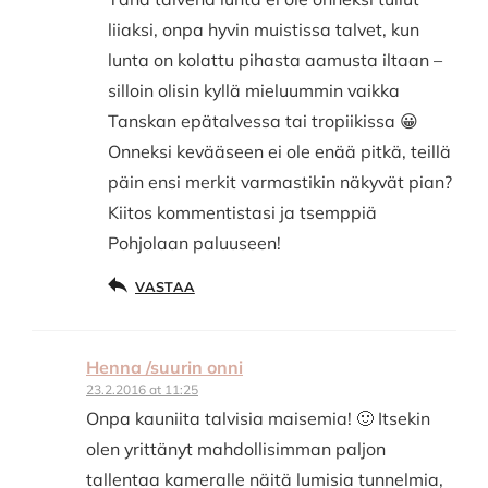
liiaksi, onpa hyvin muistissa talvet, kun
lunta on kolattu pihasta aamusta iltaan –
silloin olisin kyllä mieluummin vaikka
Tanskan epätalvessa tai tropiikissa 😀
Onneksi kevääseen ei ole enää pitkä, teillä
päin ensi merkit varmastikin näkyvät pian?
Kiitos kommentistasi ja tsemppiä
Pohjolaan paluuseen!
VASTAA
Henna /suurin onni
23.2.2016 at 11:25
Onpa kauniita talvisia maisemia! 🙂 Itsekin
olen yrittänyt mahdollisimman paljon
tallentaa kameralle näitä lumisia tunnelmia,