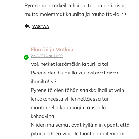
Pyreneiden korkeilta huipuilta. Ihan erilaisia,
mutta molemmat kauniita ja rauhoittavia 🙂
VASTAA
Elämää ja Matkoja
22.2.2016 at 14:09
Voi, hetket kesämökin laiturilla tai
Pyreneiden huipuilla kuulostavat aivan
ihanilta! <3
Pyreneitä olen tähän saakka ihaillut vain
lentokoneesta yli lennettäessa tai
mantereella kaupungin taustalla
kohoavina.
Niiden maisemat ovat kyllä niin upeat, että
pitäisi lähteä vuorille luontolomailemaan