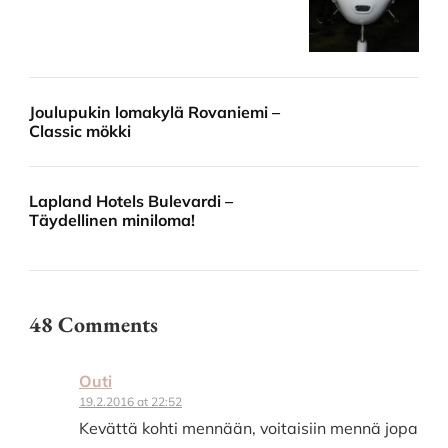
Joulupukin lomakylä Rovaniemi –
Classic mökki
Lapland Hotels Bulevardi –
Täydellinen miniloma!
48 Comments
Outi
19.2.2016 at 22:52
Kevättä kohti mennään, voitaisiin mennä jopa