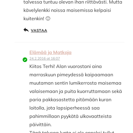
talvessa tuntuu olevan ihan riittävästi. Mutta
kävelylenkki noissa maisemissa kelpaisi
kuitenkin! 🙂
VASTAA
Elämää ja Matkoja
24.2.2016 at 16:07
Kiitos Terhi! Alan vuorostani aina
marraskuun pimeydessä kaipaamaan
muutaman sentin lumikerrosta maisemaa
valaisemaan ja puita kuorruttamaan sekä
paria pakkasastetta pitämään kuran
loitolla, jota lapsiperheessä saa
pahimmillaan pyykätä ulkovaatteista
päivittäin.
Tänä talvena lunta ei ole onneksi tullut