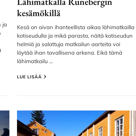
Lähimatkalla Runebergin
kesämökillä
 ja
Kesä on aivan ihanteellista aikaa lähimatkailla
n
kotiseudulla ja mikä parasta, näitä kotiseudun
helmiä ja salattuja matkailun aarteita voi
ä
löytää ihan tavallisena arkena. Eikä tämä
lähimatkailu …
LUE LISÄÄ