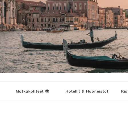
ja
Matkakohteet 🌍
Hotellit & Huoneistot
Ris