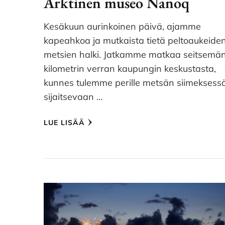
Arktinen museo Nanoq
Kesäkuun aurinkoinen päivä, ajamme
kapeahkoa ja mutkaista tietä peltoaukeiden
metsien halki. Jatkamme matkaa seitsemä
kilometrin verran kaupungin keskustasta,
kunnes tulemme perille metsän siimeksess
sijaitsevaan …
LUE LISÄÄ