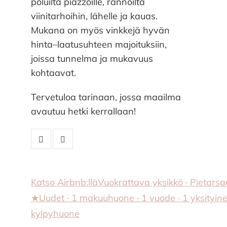
poluilta piazzoille, rannoilta
viinitarhoihin, lähelle ja kauas.
Mukana on myös vinkkejä hyvän
hinta–laatusuhteen majoituksiin,
joissa tunnelma ja mukavuus
kohtaavat.
Tervetuloa tarinaan, jossa maailma
avautuu hetki kerrallaan!
Katso Airbnb:llä
Vuokrattava yksikkö · Pietarsaa
★Uudet · 1 makuuhuone · 1 vuode · 1 yksityin
kylpyhuone