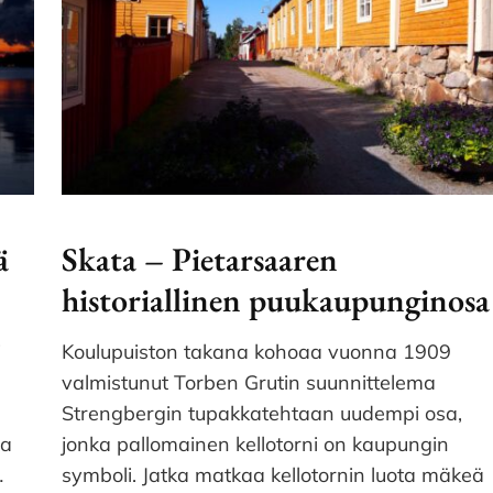
ä
Skata – Pietarsaaren
historiallinen puukaupunginosa
i
Koulupuiston takana kohoaa vuonna 1909
valmistunut Torben Grutin suunnittelema
Strengbergin tupakkatehtaan uudempi osa,
va
jonka pallomainen kellotorni on kaupungin
…
symboli. Jatka matkaa kellotornin luota mäkeä