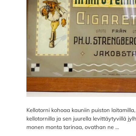
Kellotorni kohoaa kauniin puiston laitamilla, k
kellotornilla ja sen juurella levittäytyvillä j
monen monta tarinaa, ovathan ne …