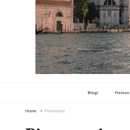
Elämää ja Matko
matkablogi – travel blog
Blogi
Yleinen
Home
Pietarsaari