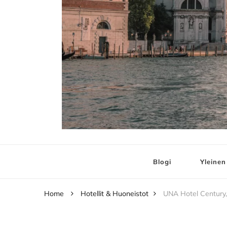
Elämää ja Matko
matkablogi – travel blog
Blogi
Yleinen
Home
Hotellit & Huoneistot
UNA Hotel Century, 