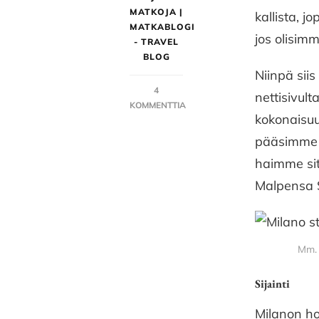
MATKOJA |
kallista, 
MATKABLOGI
jos olisim
- TRAVEL
BLOG
Niinpä sii
4
nettisivult
KOMMENTTIA
kokonaisuu
ARTIKKELIIN
UNA
pääsimme i
HOTEL
haimme sit
CENTURY,
MILANO
Malpensa S
–
HYVÄ
HOTELLI
LÄHELLÄ
Mm. 
RAUTATIEASEMAA
Sijainti
Milanon hot