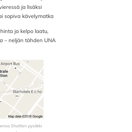
vieressä ja lisäksi
/tai sopiva kävelymatka
hinta ja kelpo laatu,
ta
– neljän tähden UNA
pensa Shuttlen pysäkki