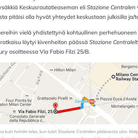
ysäkkiä Keskusrautatieaseman eli
Stazione Centrale
n 
a pitäisi olla hyvät yhteydet keskustaan julkisilla ja
teereihin vielä yhdistettynä kohtuullinen perhehuoneen 
– ratkaisu löytyi kivenheiton päässä
Stazione Centralel
ry osoitteessa Via Fabio Filzi 25/B.
a kuin heinän teko, kun tulet Stazione Centralen pääovesta ulos. Mal