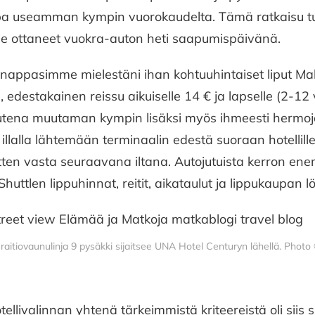
jopa useamman kympin vuorokaudelta. Tämä ratkaisu tu
me ottaneet vuokra-auton heti saapumispäivänä.
s nappasimme mielestäni ihan kohtuuhintaiset liput Ma
a, edestakainen reissu aikuiselle 14 € ja lapselle (2-12
tena muutaman kympin lisäksi myös ihmeesti hermoja
llalla lähtemään terminaalin edestä suoraan hotellill
ten vasta seuraavana iltana. Autojutuista kerron enem
huttlen lippuhinnat, reitit, aikataulut ja lippukaupan 
raitiovaunulinja 9 pysäkki sijaitsee UNA Hotel Centuryn lähellä. Phot
ellivalinnan yhtenä tärkeimmistä kriteereistä oli siis s