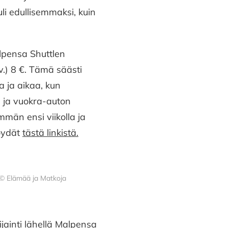
li edullisemmaksi, kuin
lpensa Shuttlen
 v.) 8 €. Tämä säästi
 ja aikaa, kun
e ja vuokra-auton
män ensi viikolla ja
löydät
tästä linkistä.
o © Elämää ja Matkoja
ijainti lähellä Malpensa