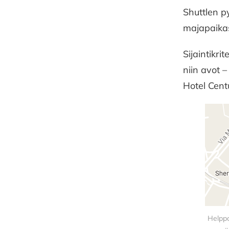
Shuttlen p
majapaikast
Sijaintikri
niin avot 
Hotel Centu
Helppo