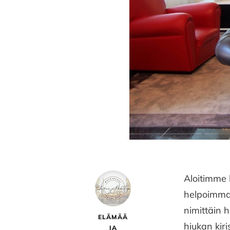
Aloitimme 
helpoimmal
nimittäin h
ELÄMÄÄ
hiukan kir
JA