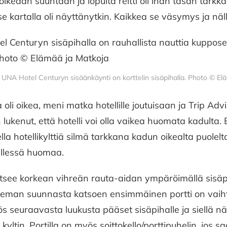
ikeaan suuntaan ja lopulta reitti oli ihan tasan tarkka
 se kartalla oli näyttänytkin. Kaikkea se väsymys ja nä
UNA Hotel Centuryn sisäänkäynti on korttelin sisäpihalla. Photo © El
oli oikea, meni matka hotellille joutuisaan ja Trip Advis
ukenut, että hotelli voi olla vaikea huomata kadulta. 
lla hotellikylttiä silmä tarkkana kadun oikealta puolelt
llessä huomaa.
jaitsee korkean vihreän rauta-aidan ympäröimällä sisäp
eman suunnasta katsoen ensimmäinen portti on vaihte
 seuraavasta luukusta pääset sisäpihalle ja siellä näet
yltin. Portilla on myös soittokello/porttipuhelin, jos