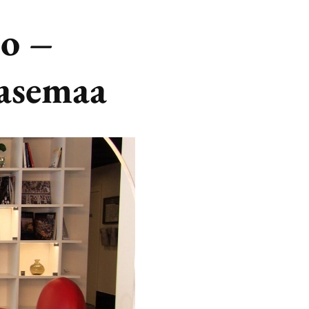
o –
easemaa