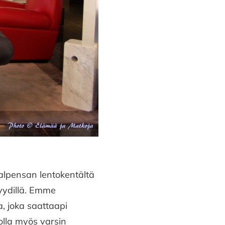
alpensan lentokentältä
kyydillä. Emme
a, joka saattaapi
olla myös varsin