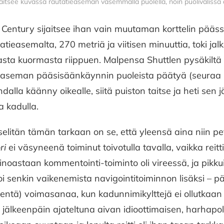
jaitsee kuvassa rautatieaseman vasemmalla puolella, noin puoliväliss
Century sijaitsee ihan vain muutaman korttelin pääs
tieasemalta, 270 metriä ja viitisen minuuttia, toki jal
sta kuormasta riippuen. Malpensa Shuttlen pysäkiltä 
easeman pääsisäänkäynnin puoleista päätyä (seuraa i
dalla käänny oikealle, siitä puiston taitse ja heti sen
la kadulla.
 selitän tämän tarkaan on se, että yleensä aina niin 
ri
ei väsyneenä toiminut toivotulla tavalla, vaikka reitti
inoastaan kommentointi-toiminto oli vireessä, ja pikkui
oi senkin vaikenemista navigointitoiminnon lisäksi – pä
ntä) voimasanaa, kun kadunnimikylttejä ei ollutkaan i
jälkeenpäin ajateltuna aivan idioottimaisen, harhapol