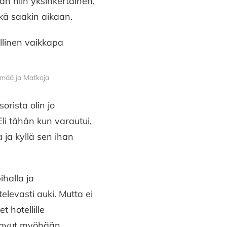
an niin yksinkertainen,
lkä saakin aikaan.
ämää ja Matkoja
orista olin jo
Eli tähän kun varautui,
a ja kyllä sen ihan
ihalla ja
levasti auki. Mutta ei
 hotellille
 saavut myöhään.