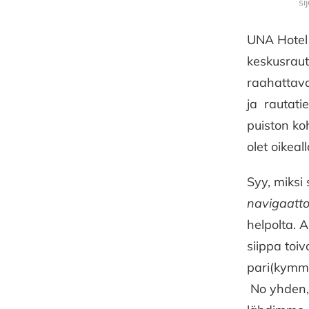
si
UNA Hotel 
keskusrauta
raahattava
ja rautati
puiston koh
olet oikeal
Syy, miksi
navigaatto
helpolta. A
siippa toiv
pari(kymme
No yhden, 