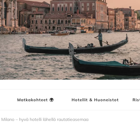
ja
Matkakohteet 🌍
Hotellit & Huoneistot
Ris
Milano – hyvä hotelli lähellä rautatieasemaa