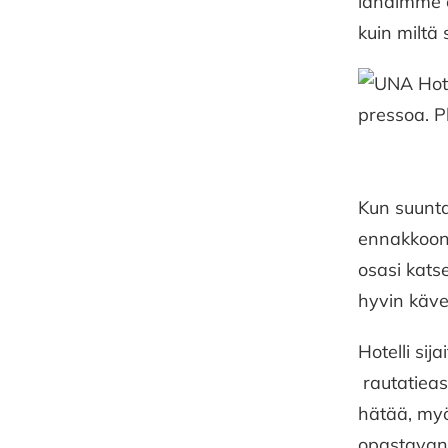
lähdimme o
kuin miltä
Kun suunta 
ennakkoon l
osasi katse
hyvin käve
Hotelli si
rautatieas
hätää, myös
opastavan k