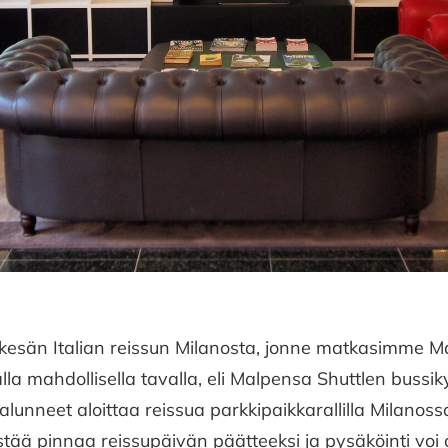
kesän Italian reissun Milanosta, jonne matkasimme M
la mahdollisella tavalla, eli Malpensa Shuttlen bussi
alunneet aloittaa reissua parkkipaikkarallilla Milanoss
istää pinnaa reissupäivän päätteeksi ja pysäköinti voi 