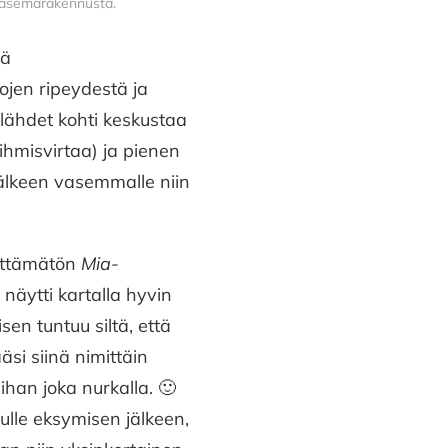
ä asemarakennusta.
sä
kojen ripeydestä ja
lähdet kohti keskustaa
hmisvirtaa) ja pienen
 jälkeen vasemmalle niin
pettämätön
Mia-
 näytti kartalla hyvin
sen tuntuu siltä, että
äsi siinä nimittäin
han joka nurkalla. 🙂
ulle eksymisen jälkeen,