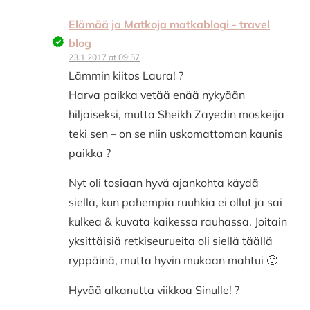
Elämää ja Matkoja matkablogi - travel
blog
23.1.2017 at 09:57
Lämmin kiitos Laura! ?
Harva paikka vetää enää nykyään
hiljaiseksi, mutta Sheikh Zayedin moskeija
teki sen – on se niin uskomattoman kaunis
paikka ?
Nyt oli tosiaan hyvä ajankohta käydä
siellä, kun pahempia ruuhkia ei ollut ja sai
kulkea & kuvata kaikessa rauhassa. Joitain
yksittäisiä retkiseurueita oli siellä täällä
ryppäinä, mutta hyvin mukaan mahtui 🙂
Hyvää alkanutta viikkoa Sinulle! ?