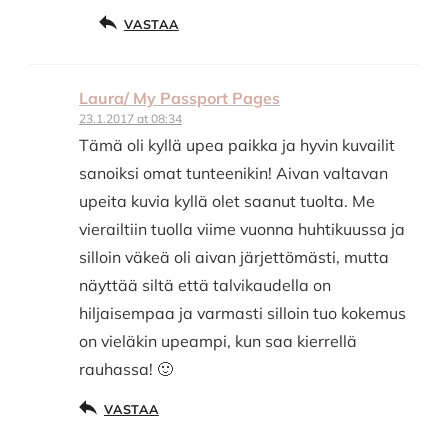
VASTAA
Laura/ My Passport Pages
23.1.2017 at 08:34
Tämä oli kyllä upea paikka ja hyvin kuvailit
sanoiksi omat tunteenikin! Aivan valtavan
upeita kuvia kyllä olet saanut tuolta. Me
vierailtiin tuolla viime vuonna huhtikuussa ja
silloin väkeä oli aivan järjettömästi, mutta
näyttää siltä että talvikaudella on
hiljaisempaa ja varmasti silloin tuo kokemus
on vieläkin upeampi, kun saa kierrellä
rauhassa! 🙂
VASTAA