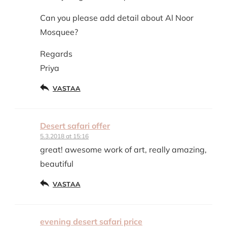
Can you please add detail about Al Noor
Mosquee?
Regards
Priya
VASTAA
Desert safari offer
5.3.2018 at 15:16
great! awesome work of art, really amazing,
beautiful
VASTAA
evening desert safari price