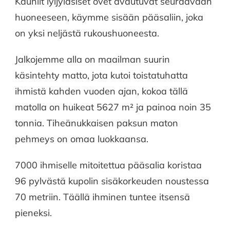
Kauniit lyijylasiset ovet avautuvat seuraavaan
huoneeseen, käymme sisään pääsaliin, joka
on yksi neljästä rukoushuoneesta.
Jalkojemme alla on maailman suurin
käsintehty matto, jota kutoi toistatuhatta
ihmistä kahden vuoden ajan, kokoa tällä
matolla on huikeat 5627 m² ja painoa noin 35
tonnia. Tiheänukkaisen paksun maton
pehmeys on omaa luokkaansa.
7000 ihmiselle mitoitettua pääsalia koristaa
96 pylvästä kupolin sisäkorkeuden noustessa
70 metriin. Täällä ihminen tuntee itsensä
pieneksi.