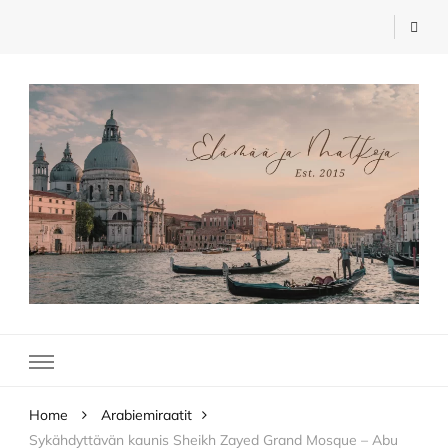
Elämää ja Matkoja
matkablogi – travel blog
Home
Arabiemiraatit
Sykähdyttävän kaunis Sheikh Zayed Grand Mosque – Abu