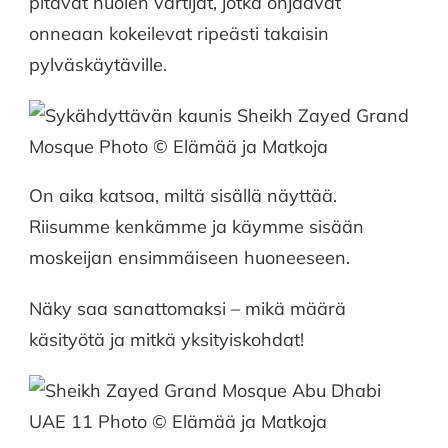
pitävät huolen vartijat, jotka ohjaavat
onneaan kokeilevat ripeästi takaisin
pylväskäytäville.
On aika katsoa, miltä sisällä näyttää.
Riisumme kenkämme ja käymme sisään
moskeijan ensimmäiseen huoneeseen.
Näky saa sanattomaksi – mikä määrä
käsityötä ja mitkä yksityiskohdat!