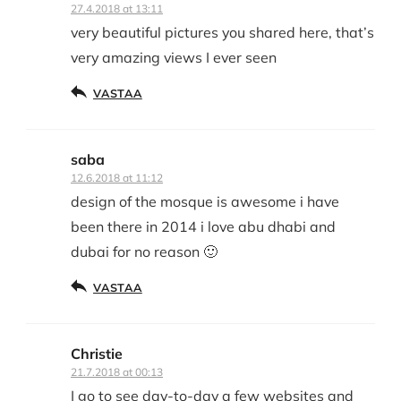
27.4.2018 at 13:11
very beautiful pictures you shared here, that’s
very amazing views I ever seen
VASTAA
saba
12.6.2018 at 11:12
design of the mosque is awesome i have
been there in 2014 i love abu dhabi and
dubai for no reason 🙂
VASTAA
Christie
21.7.2018 at 00:13
I go to see day-to-day a few websites and