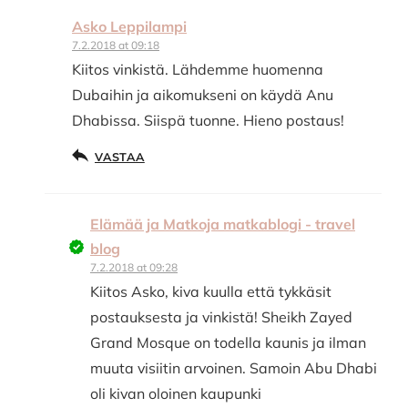
Asko Leppilampi
7.2.2018 at 09:18
Kiitos vinkistä. Lähdemme huomenna
Dubaihin ja aikomukseni on käydä Anu
Dhabissa. Siispä tuonne. Hieno postaus!
VASTAA
Elämää ja Matkoja matkablogi - travel
blog
7.2.2018 at 09:28
Kiitos Asko, kiva kuulla että tykkäsit
postauksesta ja vinkistä! Sheikh Zayed
Grand Mosque on todella kaunis ja ilman
muuta visiitin arvoinen. Samoin Abu Dhabi
oli kivan oloinen kaupunki