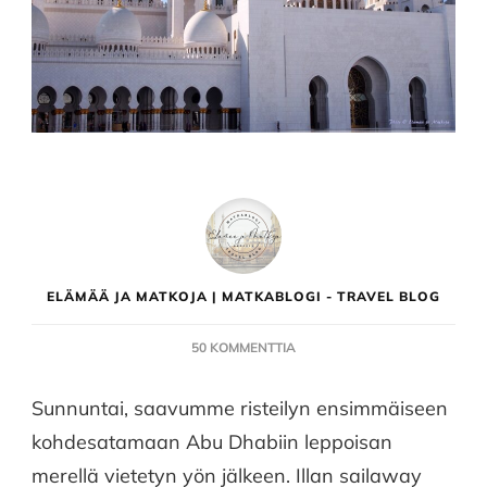
ELÄMÄÄ JA MATKOJA | MATKABLOGI - TRAVEL BLOG
ARTIKKELIIN
50 KOMMENTTIA
SYKÄHDYTTÄVÄN
KAUNIS
Sunnuntai, saavumme risteilyn ensimmäiseen
SHEIKH
kohdesatamaan Abu Dhabiin leppoisan
ZAYED
GRAND
merellä vietetyn yön jälkeen. Illan sailaway
MOSQUE