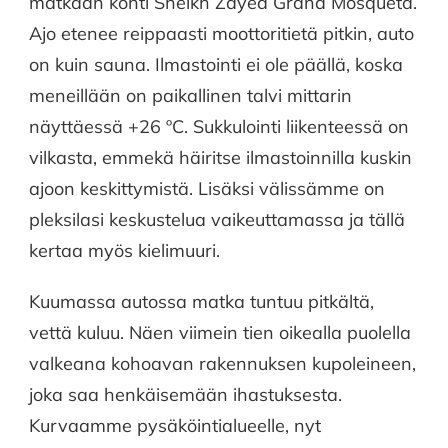
matkaan kohti Sheikh Zayed Grand Mosqueta.
Ajo etenee reippaasti moottoritietä pitkin, auto
on kuin sauna. Ilmastointi ei ole päällä, koska
meneillään on paikallinen talvi mittarin
näyttäessä +26 ºC. Sukkulointi liikenteessä on
vilkasta, emmekä häiritse ilmastoinnilla kuskin
ajoon keskittymistä. Lisäksi välissämme on
pleksilasi keskustelua vaikeuttamassa ja tällä
kertaa myös kielimuuri.
Kuumassa autossa matka tuntuu pitkältä,
vettä kuluu. Näen viimein tien oikealla puolella
valkeana kohoavan rakennuksen kupoleineen,
joka saa henkäisemään ihastuksesta.
Kurvaamme pysäköintialueelle, nyt