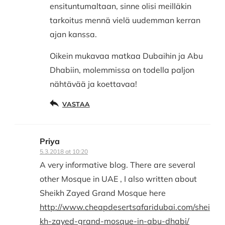
ensituntumaltaan, sinne olisi meilläkin
tarkoitus mennä vielä uudemman kerran
ajan kanssa.
Oikein mukavaa matkaa Dubaihin ja Abu
Dhabiin, molemmissa on todella paljon
nähtävää ja koettavaa!
VASTAA
Priya
5.3.2018 at 10:20
A very informative blog. There are several
other Mosque in UAE , I also written about
Sheikh Zayed Grand Mosque here
http://www.cheapdesertsafaridubai.com/shei
kh-zayed-grand-mosque-in-abu-dhabi/