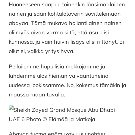
Huoneeseen saapuu toinenkin länsimaalainen
nainen ja saan kohtalotoverin sovittelemaan
abayaa. Tämä mukava hollantilainen nainen
oli myös aivan varma siitä, että asu olisi
kunnossa, ja vain huivin lisäys olisi riittänyt. Ei
ollut ei, vaikka yritys hyvä.
Peilailemme hupullisia mekkojamme ja
lähdemme ulos hieman vaivaantuneina
uudessa lookissamme. No, kokemus tämäkin ja
maassa maan tavalla.
Abayan tuoma epämukavuus unohtuu