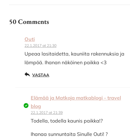
50 Comments
Outi
22.1.2017 at 21:30
Upeaa lasitaidetta, kauniita rakennuksia ja
lämpöä. Ihanan näköinen paikka <3
VASTAA
Elämää ja Matkoja matkablogi - travel
blog
22.1.2017 at 21:39
Todella, todella kaunis paikka!?
Ihanaa sunnuntaita Sinulle Outi! ?