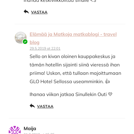
VASTAA
Elämää ja Matkoja matkablogi - travel
blog
29.5.2019 at 22:01
Sello on kivan oloinen kauppakeskus ja
tämän hotellin sijainti siinä vieressä ihan
priima! Uskon, että tullaan majoittumaan
GLO Hotel Sellossa useamminkin. 👍
Ihanaa viikon jatkoa Sinullekin Outi 💛
VASTAA
Maija