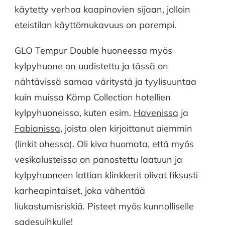
käytetty verhoa kaapinovien sijaan, jolloin
eteistilan käyttömukavuus on parempi.
GLO Tempur Double huoneessa myös
kylpyhuone on uudistettu ja tässä on
nähtävissä samaa väritystä ja tyylisuuntaa
kuin muissa Kämp Collection hotellien
kylpyhuoneissa, kuten esim.
Havenissa
ja
Fabianissa
, joista olen kirjoittanut aiemmin
(linkit ohessa). Oli kiva huomata, että myös
vesikalusteissa on panostettu laatuun ja
kylpyhuoneen lattian klinkkerit olivat fiksusti
karheapintaiset, joka vähentää
liukastumisriskiä. Pisteet myös kunnolliselle
sadesuihkulle!