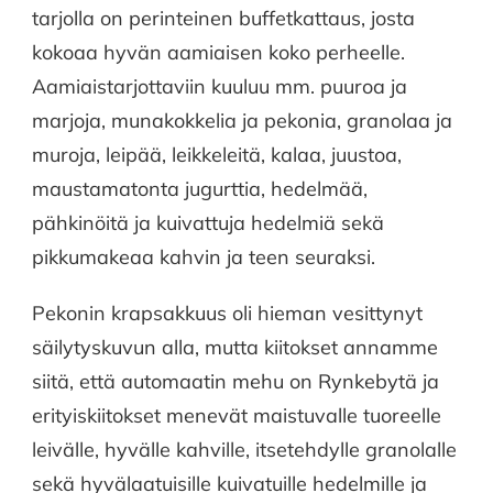
tarjolla on perinteinen buffetkattaus, josta
kokoaa hyvän aamiaisen koko perheelle.
Aamiaistarjottaviin kuuluu mm. puuroa ja
marjoja, munakokkelia ja pekonia, granolaa ja
muroja, leipää, leikkeleitä, kalaa, juustoa,
maustamatonta jugurttia, hedelmää,
pähkinöitä ja kuivattuja hedelmiä sekä
pikkumakeaa kahvin ja teen seuraksi.
Pekonin krapsakkuus oli hieman vesittynyt
säilytyskuvun alla, mutta kiitokset annamme
siitä, että automaatin mehu on Rynkebytä ja
erityiskiitokset menevät maistuvalle tuoreelle
leivälle, hyvälle kahville, itsetehdylle granolalle
sekä hyvälaatuisille kuivatuille hedelmille ja