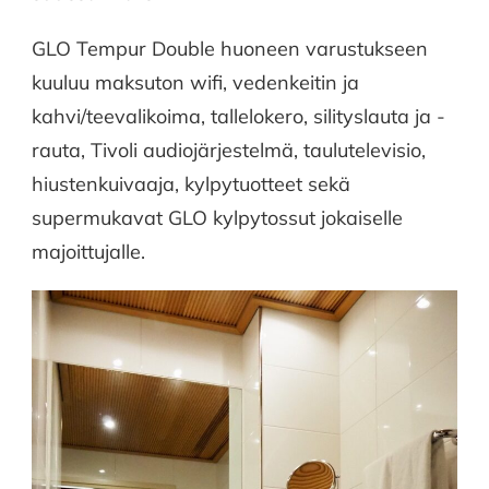
GLO Tempur Double huoneen varustukseen
kuuluu maksuton wifi, vedenkeitin ja
kahvi/teevalikoima, tallelokero, silityslauta ja -
rauta, Tivoli audiojärjestelmä, taulutelevisio,
hiustenkuivaaja, kylpytuotteet sekä
supermukavat GLO kylpytossut jokaiselle
majoittujalle.