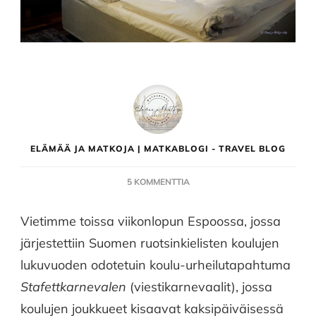
ELÄMÄÄ JA MATKOJA | MATKABLOGI - TRAVEL BLOG
ARTIKKELIIN
5 KOMMENTTIA
GLO
TEMPUR
Vietimme toissa viikonlopun Espoossa, jossa
DOUBLE
järjestettiin Suomen ruotsinkielisten koulujen
–
GLO
lukuvuoden odotetuin koulu-urheilutapahtuma
HOTEL
Stafettkarnevalen
(viestikarnevaalit), jossa
SELLO,
ESPOO
koulujen joukkueet kisaavat kaksipäiväisessä