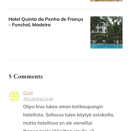
Hotel Quinta da Penha de França
– Funchal, Madeira
5 Comments
Outi
29.5.2019 at 21:40
Olipa kiva lukea oman kotikaupungin
hotellista. Sellossa tulee käytyä ostoksilla,
mutta hotellissa en ole vieraillut.
Ihanaa keskiviikkoiltaa sinulle <3