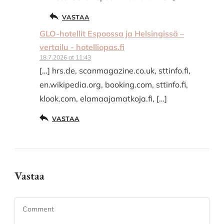
VASTAA
GLO-hotellit Espoossa ja Helsingissä –
vertailu - hotelliopas.fi
18.7.2026 at 11:43
[…] hrs.de, scanmagazine.co.uk, sttinfo.fi,
en.wikipedia.org, booking.com, sttinfo.fi,
klook.com, elamaajamatkoja.fi, […]
VASTAA
Vastaa