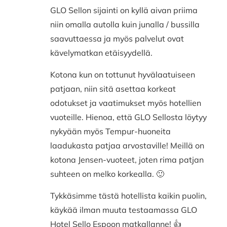
GLO Sellon sijainti on kyllä aivan priima
niin omalla autolla kuin junalla / bussilla
saavuttaessa ja myös palvelut ovat
kävelymatkan etäisyydellä.
Kotona kun on tottunut hyvälaatuiseen
patjaan, niin sitä asettaa korkeat
odotukset ja vaatimukset myös hotellien
vuoteille. Hienoa, että GLO Sellosta löytyy
nykyään myös Tempur-huoneita
laadukasta patjaa arvostaville! Meillä on
kotona Jensen-vuoteet, joten rima patjan
suhteen on melko korkealla. 🙂
Tykkäsimme tästä hotellista kaikin puolin,
käykää ilman muuta testaamassa GLO
Hotel Sello Espoon matkallanne! 👍