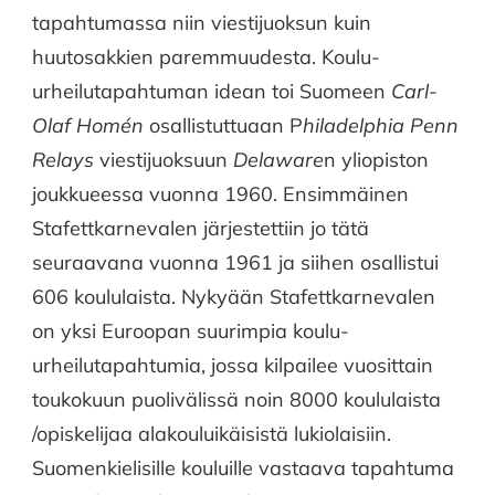
tapahtumassa niin viestijuoksun kuin
huutosakkien paremmuudesta. Koulu-
urheilutapahtuman idean toi Suomeen
Carl-
Olaf
Homén
osallistuttuaan P
hiladelphia Penn
Relays
viestijuoksuun
Delaware
n yliopiston
joukkueessa vuonna 1960. Ensimmäinen
Stafettkarnevalen järjestettiin jo tätä
seuraavana vuonna 1961 ja siihen osallistui
606 koululaista. Nykyään Stafettkarnevalen
on yksi Euroopan suurimpia koulu-
urheilutapahtumia, jossa kilpailee vuosittain
toukokuun puolivälissä noin 8000 koululaista
/opiskelijaa alakouluikäisistä lukiolaisiin.
Suomenkielisille kouluille vastaava tapahtuma