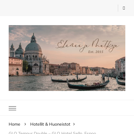
Elämää ja Matkoja
matkablogi – travel blog
Home
Hotellit & Huoneistot
GLO Tempur Double – GLO Hotel Sello, Espoo