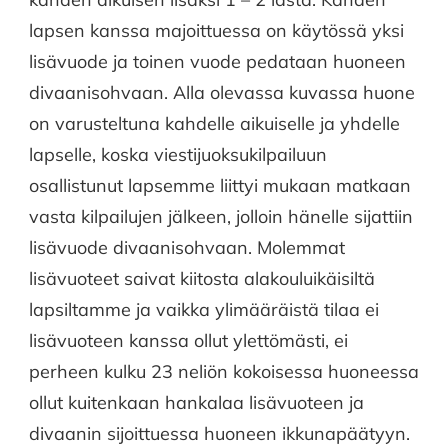
lapsen kanssa majoittuessa on käytössä yksi
lisävuode ja toinen vuode pedataan huoneen
divaanisohvaan. Alla olevassa kuvassa huone
on varusteltuna kahdelle aikuiselle ja yhdelle
lapselle, koska viestijuoksukilpailuun
osallistunut lapsemme liittyi mukaan matkaan
vasta kilpailujen jälkeen, jolloin hänelle sijattiin
lisävuode divaanisohvaan. Molemmat
lisävuoteet saivat kiitosta alakouluikäisiltä
lapsiltamme ja vaikka ylimääräistä tilaa ei
lisävuoteen kanssa ollut ylettömästi, ei
perheen kulku 23 neliön kokoisessa huoneessa
ollut kuitenkaan hankalaa lisävuoteen ja
divaanin sijoittuessa huoneen ikkunapäätyyn.