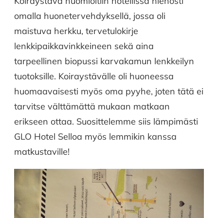
Koiraystävä huomioitiin hotellissa hienosti
omalla huonetervehdyksellä, jossa oli
maistuva herkku, tervetulokirje
lenkkipaikkavinkkeineen sekä aina
tarpeellinen biopussi karvakamun lenkkeilyn
tuotoksille. Koiraystävälle oli huoneessa
huomaavaisesti myös oma pyyhe, joten tätä ei
tarvitse välttämättä mukaan matkaan
erikseen ottaa. Suosittelemme siis lämpimästi
GLO Hotel Selloa myös lemmikin kanssa
matkustaville!