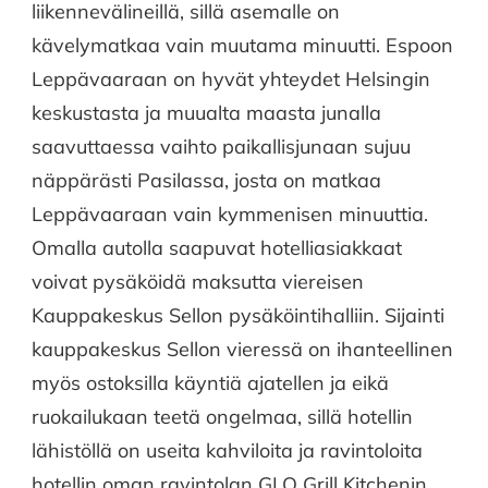
liikennevälineillä, sillä asemalle on
kävelymatkaa vain muutama minuutti. Espoon
Leppävaaraan on hyvät yhteydet Helsingin
keskustasta ja muualta maasta junalla
saavuttaessa vaihto paikallisjunaan sujuu
näppärästi Pasilassa, josta on matkaa
Leppävaaraan vain kymmenisen minuuttia.
Omalla autolla saapuvat hotelliasiakkaat
voivat pysäköidä maksutta viereisen
Kauppakeskus Sellon pysäköintihalliin. Sijainti
kauppakeskus Sellon vieressä on ihanteellinen
myös ostoksilla käyntiä ajatellen ja eikä
ruokailukaan teetä ongelmaa, sillä hotellin
lähistöllä on useita kahviloita ja ravintoloita
hotellin oman ravintolan GLO Grill Kitchenin