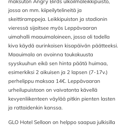
maksuton Angry Birds ulkoilmaleikkipuisto,
jossa on mm. kiipeilytelineitä ja
skeittiramppeja. Leikkipuiston ja stadionin
vieressä sijaitsee myös Leppävaaran
uimahalli maauimaloineen, jossa oli todella
kiva käydä aurinkoisen kisapäivän päätteeksi.
Maauimala on avoinna toukokuusta
syyskuuhun eikä sen hinta päätä huimaa,
esimerkiksi 2 aikuisen ja 2 lapsen (7-17v.)
perhelippu maksaa 14€. Leppävaaran
urheilupuistoon on vaivatonta kävellä
kevyenliikenteen väylää pitkin pienten lasten
ja rattaidenkin kanssa.
GLO Hotel Selloon on helppo saapua julkisilla