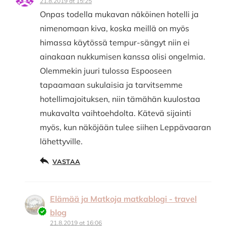
21.8.2019 at 15:25
Onpas todella mukavan näköinen hotelli ja
nimenomaan kiva, koska meillä on myös
himassa käytössä tempur-sängyt niin ei
ainakaan nukkumisen kanssa olisi ongelmia.
Olemmekin juuri tulossa Espooseen
tapaamaan sukulaisia ja tarvitsemme
hotellimajoituksen, niin tämähän kuulostaa
mukavalta vaihtoehdolta. Kätevä sijainti
myös, kun näköjään tulee siihen Leppävaaran
lähettyville.
VASTAA
Elämää ja Matkoja matkablogi - travel
blog
21.8.2019 at 16:06