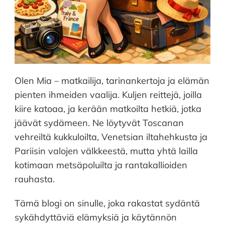
Olen Mia – matkailija, tarinankertoja ja elämän
pienten ihmeiden vaalija. Kuljen reittejä, joilla
kiire katoaa, ja kerään matkoilta hetkiä, jotka
jäävät sydämeen. Ne löytyvät Toscanan
vehreiltä kukkuloilta, Venetsian iltahehkusta ja
Pariisin valojen välkkeestä, mutta yhtä lailla
kotimaan metsäpoluilta ja rantakallioiden
rauhasta.
Tämä blogi on sinulle, joka rakastat sydäntä
sykähdyttäviä elämyksiä ja käytännön