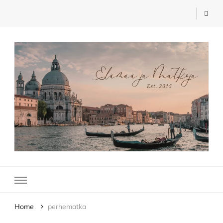
Elämää ja Matkoja
matkablogi – travel blog
Home
perhematka