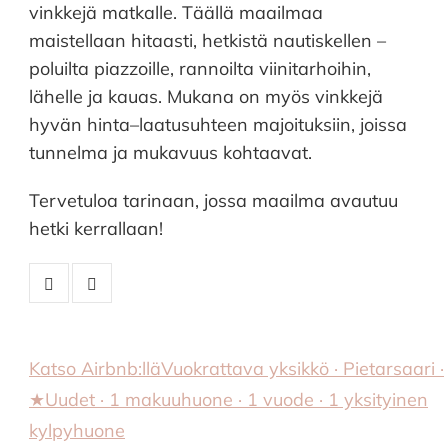
vinkkejä matkalle. Täällä maailmaa
maistellaan hitaasti, hetkistä nautiskellen –
poluilta piazzoille, rannoilta viinitarhoihin,
lähelle ja kauas. Mukana on myös vinkkejä
hyvän hinta–laatusuhteen majoituksiin, joissa
tunnelma ja mukavuus kohtaavat.
Tervetuloa tarinaan, jossa maailma avautuu
hetki kerrallaan!
Katso Airbnb:llä
Vuokrattava yksikkö · Pietarsaari ·
★Uudet · 1 makuuhuone · 1 vuode · 1 yksityinen
kylpyhuone