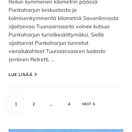
Reilun kymmenen kilometrin päässä
Punkaharjun keskustasta ja
kolmisenkymmentä kilometriä Savonlinnasta
sijaitsevaa Tuunaansaarta voinee kutsua
Punkaharjun turistikeskittymäksi. Siellä
sijaitsevat Punkaharjun tunnetut
vierailukohteet Tuunaansaaren luolasto
(entinen Retretti, …
LUE LISÄÄ
Artikkelien
PAGE
PAGE
PAGE
1
2
…
4
NEXT
sivutus