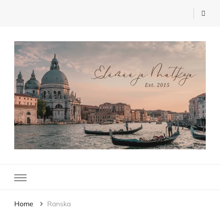
Elämää ja Matkoja
matkablogi – travel blog
Home
Ranska