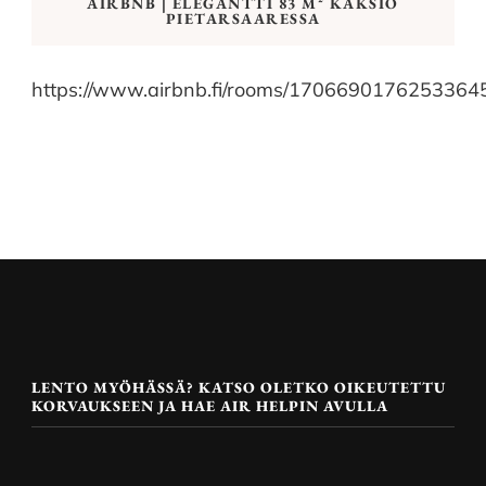
AIRBNB | ELEGANTTI 83 M² KAKSIO
PIETARSAARESSA
https://www.airbnb.fi/rooms/1706690176253364
LENTO MYÖHÄSSÄ? KATSO OLETKO OIKEUTETTU
KORVAUKSEEN JA HAE AIR HELPIN AVULLA