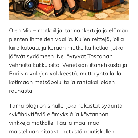
Olen Mia – matkailija, tarinankertoja ja elämän
pienten ihmeiden vaalija. Kuljen reittejä, joilla
kiire katoaa, ja kerään matkoilta hetkiä, jotka
jäävät sydämeen. Ne löytyvät Toscanan
vehreiltä kukkuloilta, Venetsian iltahehkusta ja
Pariisin valojen välkkeestä, mutta yhtä lailla
kotimaan metsäpoluilta ja rantakallioiden
rauhasta.
Tämä blogi on sinulle, joka rakastat sydäntä
sykähdyttäviä elämyksiä ja käytännön
vinkkejä matkalle. Täällä maailmaa
maistellaan hitaasti, hetkistä nautiskellen –