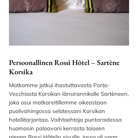
Persoonallinen Rossi Hôtel – Sartène
Korsika
Matkamme jatkui ihastuttavasta Porto-
Vecchiosta Korsikan länsirannikolle Sartèneen,
joka osui matkareitillemme oikeastaan
puolivahingossa selatessani Korsikan
hotellitarjontaa. Vaihtoehtoja puntaroidessa
huomasin palaavani kerrasta toiseen
pienen Rossi Hôtelin sivuille, jossa oli vaan …