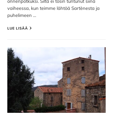
onnenpotkuksi. Siltä ei tosin tuntunut siinä
vaiheessa, kun teimme lähtöä Sartènesta ja
puhelimeen …
LUE LISÄÄ