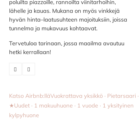
poluilta piazzoille, rannoilta viinitarhoihin,
lähelle ja kauas. Mukana on myös vinkkejä
hyvän hinta–laatusuhteen majoituksiin, joissa
tunnelma ja mukavuus kohtaavat.
Tervetuloa tarinaan, jossa maailma avautuu
hetki kerrallaan!
Katso Airbnb:llä
Vuokrattava yksikkö · Pietarsaari ·
★Uudet · 1 makuuhuone · 1 vuode · 1 yksityinen
kylpyhuone