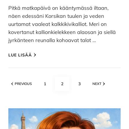
Pitkä matkapäivä on kääntymässä iltaan,
näen edessäni Korsikan tuulen ja veden
uurtamat vaaleat kalkkikivikalliot. Meri on
kovertanut kallionkielekkeen alaosan ja siellä
jyrkänteen reunalla kohoavat talot …
LUE LISÄÄ
Artikkelien
PAGE
PAGE
PAGE
1
2
3
PREVIOUS
NEXT
sivutus