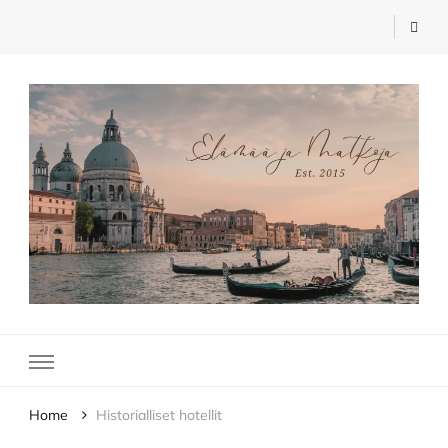
Elämää ja Matkoja
matkablogi – travel blog
Home
Historialliset hotellit