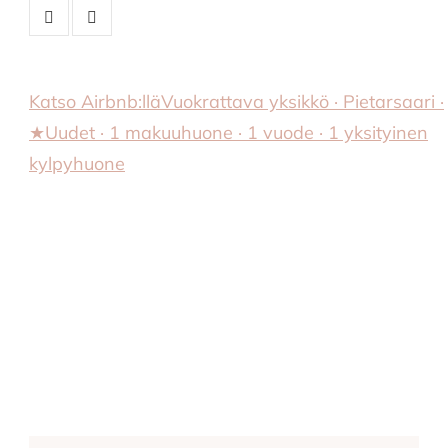
Katso Airbnb:llä
Vuokrattava yksikkö · Pietarsaari ·
★Uudet · 1 makuuhuone · 1 vuode · 1 yksityinen
kylpyhuone