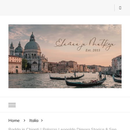
Elämää ja Matkoja
matkablogi – travel blog
Home
Italia
Radda in Chianti | Palazzo Leopoldo Dimora Storica & Spa