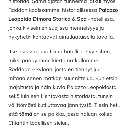
historiaa. Sama ajaton tunnelma jatkui myös
Raddan kodissamme, historiallisessa
Palazzo
Leopoldo Dimora Storica & Spa
-hotellissa,
jonka kiviseinien suojissa menneisyys ja
nykyhetki kohtaavat ainutlaatuisella tavalla.
Itse asiassa juuri tämä hotelli oli syy siihen,
miksi päädyimme kiertomatkallamme
Raddaan – kylään, josta en tiennyt juuri
mitään ennen matkan suunnittelua. Kun etsin
majoitusta ja näin kuvia Palazzo Leopoldosta
sekä luin sen kiehtovasta historiasta, tunsin
välittömästi kutkuttavaa jännitystä. Tiesin heti,
että
tämä
on se paikka, jossa haluan kokea
Chiantin todellisen sielun.