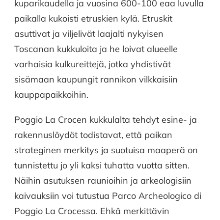
kuparikaudella ja vuosina 600-100 eaa luvulla
paikalla kukoisti etruskien kylä. Etruskit
asuttivat ja viljelivät laajalti nykyisen
Toscanan kukkuloita ja he loivat alueelle
varhaisia kulkureittejä, jotka yhdistivät
sisämaan kaupungit rannikon vilkkaisiin
kauppapaikkoihin.
Poggio La Crocen kukkulalta tehdyt esine- ja
rakennuslöydöt todistavat, että paikan
strateginen merkitys ja suotuisa maaperä on
tunnistettu jo yli kaksi tuhatta vuotta sitten.
Näihin asutuksen raunioihin ja arkeologisiin
kaivauksiin voi tutustua Parco Archeologico di
Poggio La Crocessa. Ehkä merkittävin