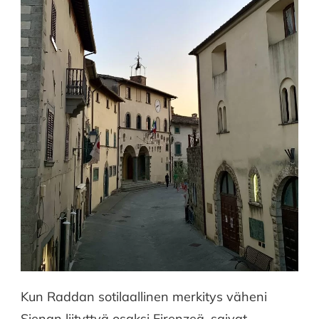
Kun Raddan sotilaallinen merkitys väheni
Sienan liityttyä osaksi Firenzeä, saivat