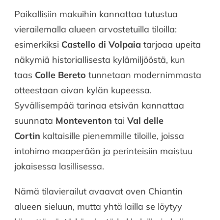
Paikallisiin makuihin kannattaa tutustua
vierailemalla alueen arvostetuilla tiloilla:
esimerkiksi
Castello di Volpaia
tarjoaa upeita
näkymiä historiallisesta kylämiljööstä, kun
taas
Colle Bereto
tunnetaan modernimmasta
otteestaan aivan kylän kupeessa.
Syvällisempää tarinaa etsivän kannattaa
suunnata
Monteventon
tai
Val delle
Cortin
kaltaisille pienemmille tiloille, joissa
intohimo maaperään ja perinteisiin maistuu
jokaisessa lasillisessa.
Nämä tilavierailut avaavat oven Chiantin
alueen sieluun, mutta yhtä lailla se löytyy