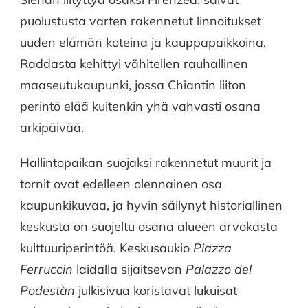
puolustusta varten rakennetut linnoitukset
uuden elämän koteina ja kauppapaikkoina.
Raddasta kehittyi vähitellen rauhallinen
maaseutukaupunki, jossa Chiantin liiton
perintö elää kuitenkin yhä vahvasti osana
arkipäivää.
Hallintopaikan suojaksi rakennetut muurit ja
tornit ovat edelleen olennainen osa
kaupunkikuvaa, ja hyvin säilynyt historiallinen
keskusta on suojeltu osana alueen arvokasta
kulttuuriperintöä. Keskusaukio
Piazza
Ferruccin
laidalla sijaitsevan
Palazzo del
Podestàn
julkisivua koristavat lukuisat