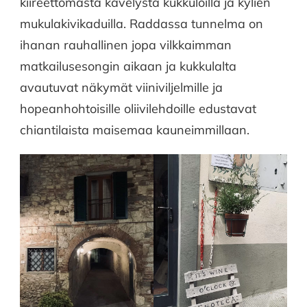
kiireettömästä kävelystä kukkuloilla ja kylien
mukulakivikaduilla. Raddassa tunnelma on
ihanan rauhallinen jopa vilkkaimman
matkailusesongin aikaan ja kukkulalta
avautuvat näkymät viiniviljelmille ja
hopeanhohtoisille oliivilehdoille edustavat
chiantilaista maisemaa kauneimmillaan.