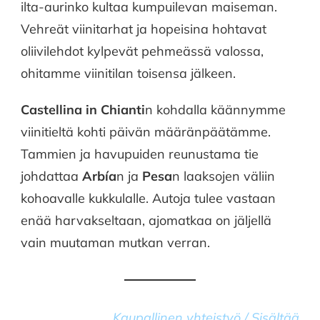
ilta-aurinko kultaa kumpuilevan maiseman.
&
SPA
Vehreät viinitarhat ja hopeisina hohtavat
oliivilehdot kylpevät pehmeässä valossa,
ohitamme viinitilan toisensa jälkeen.
Castellina in Chianti
n kohdalla käännymme
viinitieltä kohti päivän määränpäätämme.
Tammien ja havupuiden reunustama tie
johdattaa
Arbía
n ja
Pesa
n laaksojen väliin
kohoavalle kukkulalle. Autoja tulee vastaan
enää harvakseltaan, ajomatkaa on jäljellä
vain muutaman mutkan verran.
Kaupallinen yhteistyö /
Sisältää