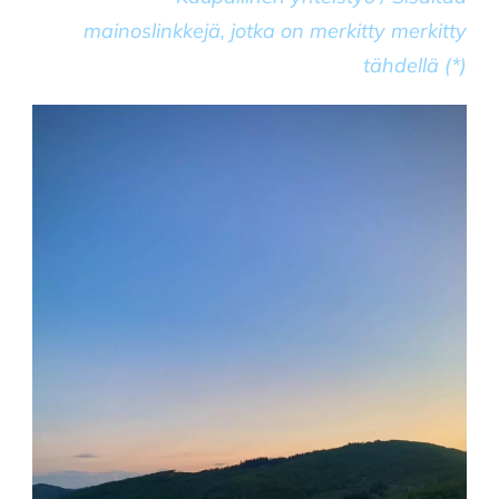
mainoslinkkejä, jotka on merkitty merkitty
tähdellä (*)