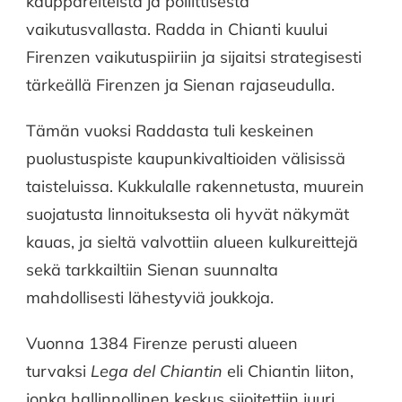
kauppareiteistä ja poliittisesta
vaikutusvallasta. Radda in Chianti kuului
Firenzen vaikutuspiiriin ja sijaitsi strategisesti
tärkeällä Firenzen ja Sienan rajaseudulla.
Tämän vuoksi Raddasta tuli keskeinen
puolustuspiste kaupunkivaltioiden välisissä
taisteluissa. Kukkulalle rakennetusta, muurein
suojatusta linnoituksesta oli hyvät näkymät
kauas, ja sieltä valvottiin alueen kulkureittejä
sekä tarkkailtiin Sienan suunnalta
mahdollisesti lähestyviä joukkoja.
Vuonna 1384 Firenze perusti alueen
turvaksi
Lega del Chiantin
eli Chiantin liiton,
jonka hallinnollinen keskus sijoitettiin juuri