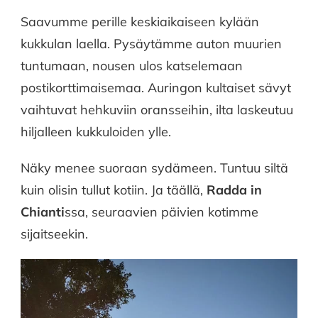
Saavumme perille keskiaikaiseen kylään
kukkulan laella. Pysäytämme auton muurien
tuntumaan, nousen ulos katselemaan
postikorttimaisemaa. Auringon kultaiset sävyt
vaihtuvat hehkuviin oransseihin, ilta laskeutuu
hiljalleen kukkuloiden ylle.
Näky menee suoraan sydämeen. Tuntuu siltä
kuin olisin tullut kotiin. Ja täällä,
Radda in
Chianti
ssa, seuraavien päivien kotimme
sijaitseekin.