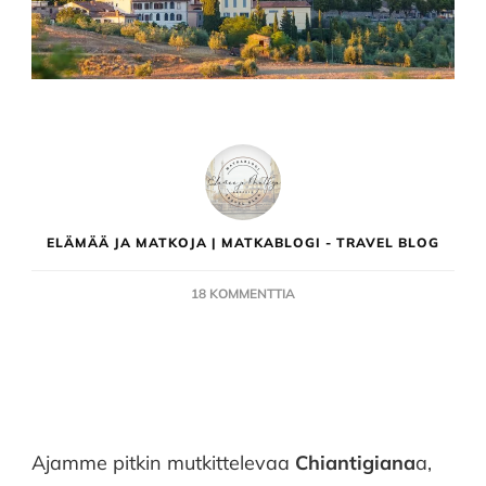
ELÄMÄÄ JA MATKOJA | MATKABLOGI - TRAVEL BLOG
ARTIKKELIIN
18 KOMMENTTIA
RADDA
IN
CHIANTI
|
PALAZZO
LEOPOLDO
DIMORA
Ajamme pitkin mutkittelevaa
Chiantigiana
a,
STORICA