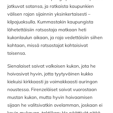
jatkuvat sotansa, ja ratkaista kaupunkien
välisen rajan sijainnin yksinkertaisesti –
kilpajuoksulla. Kummastakin kaupungista
lähetettäisiin ratsastaja matkaan heti
kukonlaulun aikaan, ja raja vedettäisiin siihen
kohtaan, missä ratsastajat kohtaisivat
toisensa.
Sienalaiset saivat valkoisen kukon, jota he
hoivasivat hyvin, jotta tyytyväinen kukko
kiekuisi kirkkaasti ja voimakkaasti auringon
noustessa. Firenzeläiset saivat vuorostaan
mustan kukon, mutta hyvin hoivaamisen
sijaan he valitsivatkin ovelamman, joskaan ei
kovin mukavan, taktiikan: He päättivät pitää