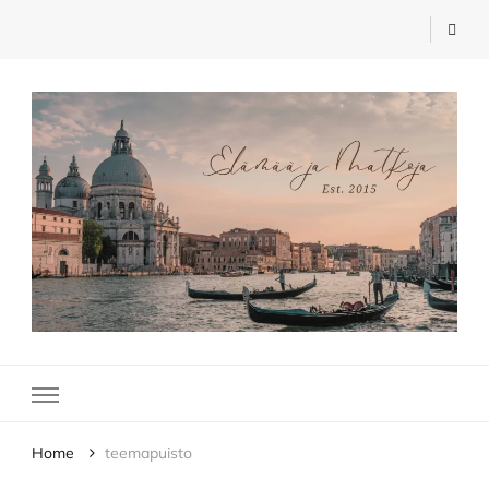
Elämää ja Matkoja
matkablogi – travel blog
Home
teemapuisto