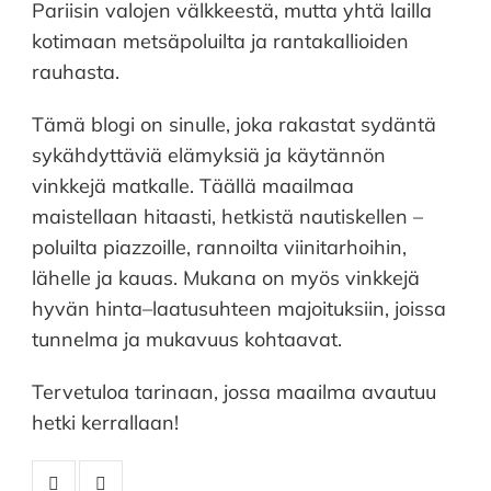
Pariisin valojen välkkeestä, mutta yhtä lailla
kotimaan metsäpoluilta ja rantakallioiden
rauhasta.
Tämä blogi on sinulle, joka rakastat sydäntä
sykähdyttäviä elämyksiä ja käytännön
vinkkejä matkalle. Täällä maailmaa
maistellaan hitaasti, hetkistä nautiskellen –
poluilta piazzoille, rannoilta viinitarhoihin,
lähelle ja kauas. Mukana on myös vinkkejä
hyvän hinta–laatusuhteen majoituksiin, joissa
tunnelma ja mukavuus kohtaavat.
Tervetuloa tarinaan, jossa maailma avautuu
hetki kerrallaan!