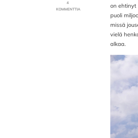
4
on ehtinyt
KOMMENTTIA
puoli miljo
ARTIKKELIIN
HILJAINEN
missä jous
KAUPUNKI
vielä henk
MDINA
–
alkaa.
MALTA