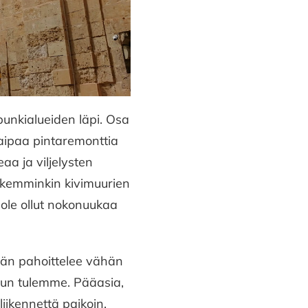
unkialueiden läpi. Osa
kaipaa pintaremonttia
a ja viljelysten
ikemminkin kivimuurien
i ole ollut nokonuukaa
hän pahoittelee vähän
tuun tulemme. Pääasia,
liikennettä paikoin,