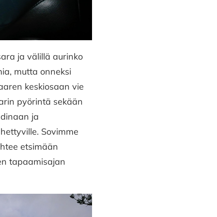
ara ja välillä aurinko
mia, mutta onneksi
saaren keskiosaan vie
tarin pyörintä sekään
Mdinaan ja
ähettyville. Sovimme
ähtee etsimään
sen tapaamisajan