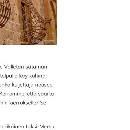
me Valletan sataman
sitolpalla käy kuhina,
onka kuljettaja nousee
 Kerromme, että saarta
in kierrokselle? Se
ni-ikäinen taksi-Mersu