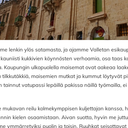
e lenkin ylös satamasta, ja ajamme Valletan esikaup
n kauniisti kukkivien köynnösten verhoamia, osa taas 
 Kaupungin ulkopuolella maisemat ovat aakeaa laakea
 tilkkutäkkiä, maisemien mutkat ja kummut löytyvät p
On tainnut vatupassi lepäillä pakissa näillä työmailla, e
 mukavan reilu kolmekymppisen kuljettajan kanssa, 
annin kielen osaamistaan. Aivan suotta, hyvin me jut
e ymmärretyiksi puolin ja toisin. Ruuhkat seisottavat 