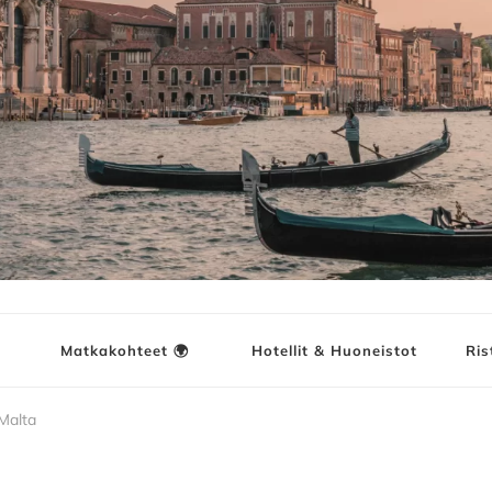
ja
Matkakohteet 🌍
Hotellit & Huoneistot
Ris
 Malta