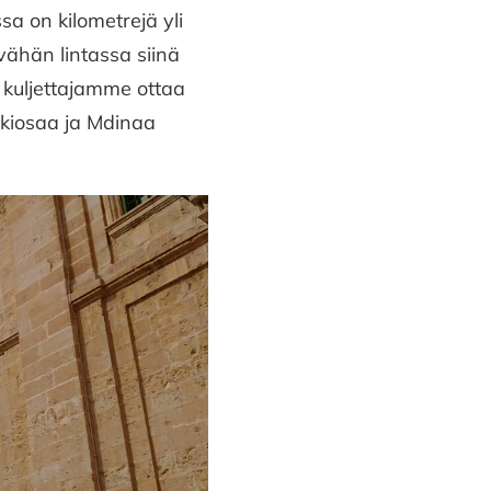
 on kilometrejä yli
 vähän lintassa siinä
 kuljettajamme ottaa
skiosaa ja Mdinaa