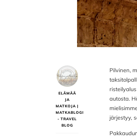
Pilvinen, 
taksitolpal
risteilyal
ELÄMÄÄ
autosta. H
JA
MATKOJA |
mielisimme
MATKABLOGI
järjestyy,
- TRAVEL
BLOG
Pakkaudumm