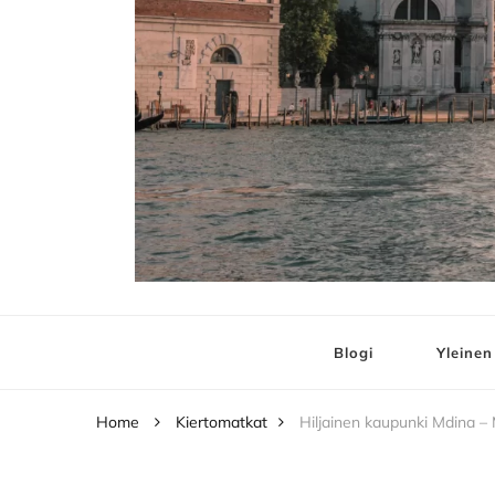
Elämää ja Matko
matkablogi – travel blog
Blogi
Yleinen
Home
Kiertomatkat
Hiljainen kaupunki Mdina –