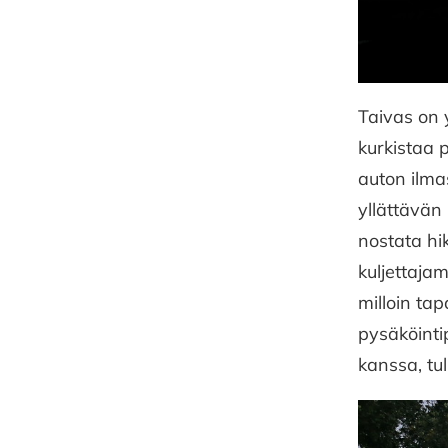
Taivas on y
kurkistaa 
auton ilma
yllättävän
nostata hi
kuljettaja
milloin ta
pysäköinti
kanssa, tul