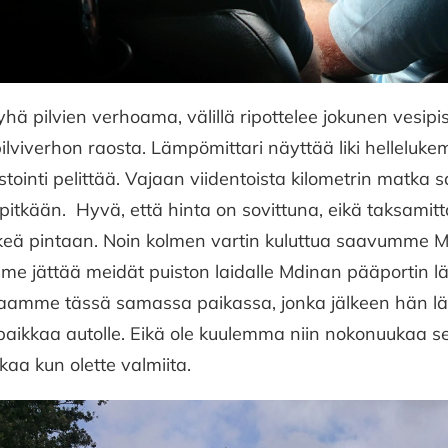
hä pilvien verhoama, välillä ripottelee jokunen vesipis
pilviverhon raosta. Lämpömittari näyttää liki helleluke
stointi pelittää. Vajaan viidentoista kilometrin matka 
 pitkään. Hyvä, että hinta on sovittuna, eikä taksamit
keä pintaan. Noin kolmen vartin kuluttua saavumme 
mme jättää meidät puiston laidalle Mdinan pääportin l
paamme tässä samassa paikassa, jonka jälkeen hän l
paikkaa autolle. Eikä ole kuulemma niin nokonuukaa 
kaa kun olette valmiita.