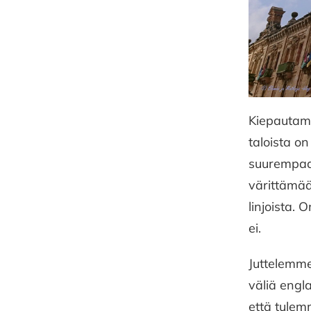
Kiepautamm
taloista o
suurempaa.
värittämää
linjoista. 
ei.
Juttelemme
väliä engl
että tulemm