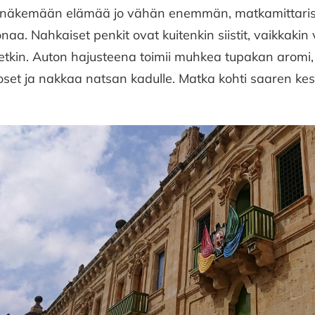
 näkemään elämää jo vähän enemmän, matkamittarissa
onaa. Nahkaiset penkit ovat kuitenkin siistit, vaikkakin
etkin. Auton hajusteena toimii muhkea tupakan aromi,
oset ja nakkaa natsan kadulle. Matka kohti saaren ke