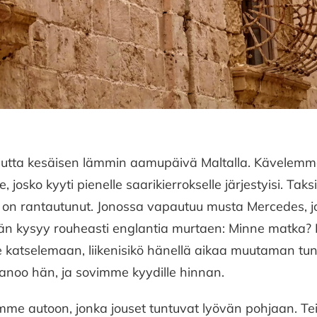
mutta kesäisen lämmin aamupäivä Maltalla. Kävelem
le, josko kyyti pienelle saarikierrokselle järjestyisi. Tak
us on rantautunut. Jonossa vapautuu musta Mercedes, j
än kysyy rouheasti englantia murtaen: Minne matka?
 katselemaan, liikenisikö hänellä aikaa muutaman tunn
 sanoo hän, ja sovimme kyydille hinnan.
e autoon, jonka jouset tuntuvat lyövän pohjaan. Tei