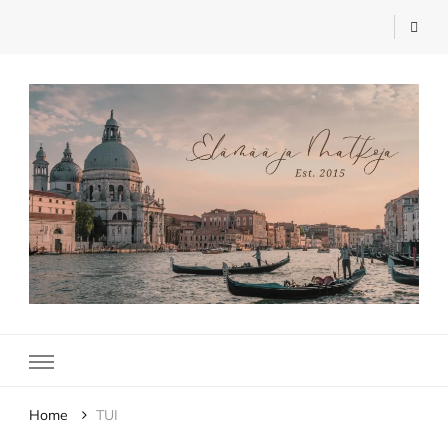
Elämää ja Matkoja
matkablogi – travel blog
Home
TUI