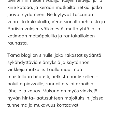
pienten ihmeiden vaalija. Kuljen reittejä, joilla
kiire katoaa, ja kerään matkoilta hetkiä, jotka
jäävät sydämeen. Ne löytyvät Toscanan
vehreiltä kukkuloilta, Venetsian iltahehkusta ja
Pariisin valojen välkkeestä, mutta yhtä lailla
kotimaan metsäpoluilta ja rantakallioiden
rauhasta.
Tämä blogi on sinulle, joka rakastat sydäntä
sykähdyttäviä elämyksiä ja käytännön
vinkkejä matkalle. Täällä maailmaa
maistellaan hitaasti, hetkistä nautiskellen –
poluilta piazzoille, rannoilta viinitarhoihin,
lähelle ja kauas. Mukana on myös vinkkejä
hyvän hinta–laatusuhteen majoituksiin, joissa
tunnelma ja mukavuus kohtaavat.