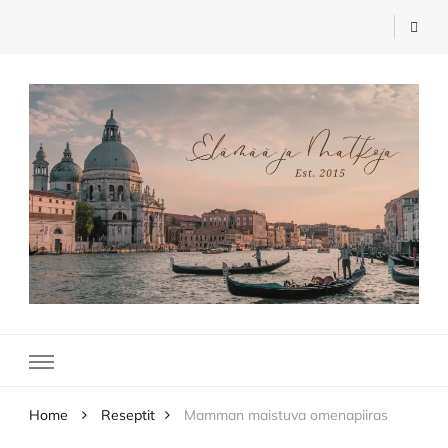
Elämää ja Matkoja
matkablogi – travel blog
Home
Reseptit
Mamman maistuva omenapiiras