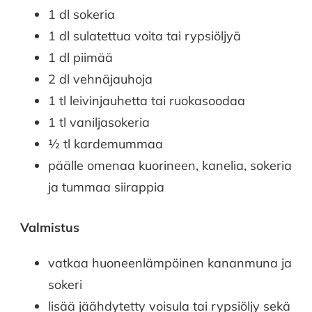
1 dl sokeria
1 dl sulatettua voita tai rypsiöljyä
1 dl piimää
2 dl vehnäjauhoja
1 tl leivinjauhetta tai ruokasoodaa
1 tl vaniljasokeria
½ tl kardemummaa
päälle omenaa kuorineen, kanelia, sokeria
ja tummaa siirappia
Valmistus
vatkaa huoneenlämpöinen kananmuna ja
sokeri
lisää jäähdytetty voisula tai rypsiöljy sekä