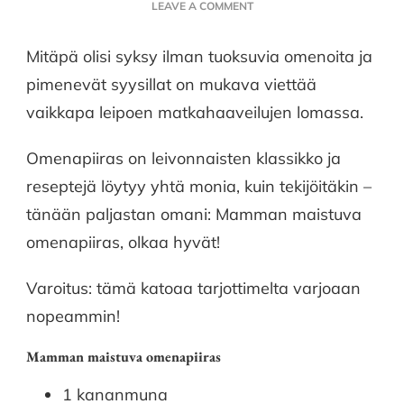
ON
LEAVE A COMMENT
MAMMAN
MAISTUVA
Mitäpä olisi syksy ilman tuoksuvia omenoita ja
OMENAPIIRAS
pimenevät syysillat on mukava viettää
vaikkapa leipoen matkahaaveilujen lomassa.
Omenapiiras on leivonnaisten klassikko ja
reseptejä löytyy yhtä monia, kuin tekijöitäkin –
tänään paljastan omani: Mamman maistuva
omenapiiras, olkaa hyvät!
Varoitus: tämä katoaa tarjottimelta varjoaan
nopeammin!
Mamman maistuva omenapiiras
1 kananmuna