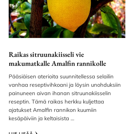
Raikas sitruunakiisseli vie
makumatkalle Amalfin rannikolle
Pääsiäisen aterioita suunnitellessa selailin
vanhaa reseptivihkoani ja löysin unohduksiin
painuneen aivan ihanan sitruunakiisselin
reseptin. Tämä raikas herkku kuljettaa
ajatukset Amalfin rannikon kuumiin
kesäpäiviin ja keltaisista …
LUE LISÄÄ