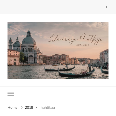
Elämää ja Matkoja
matkablogi – travel blog
Home
2019
huhtikuu