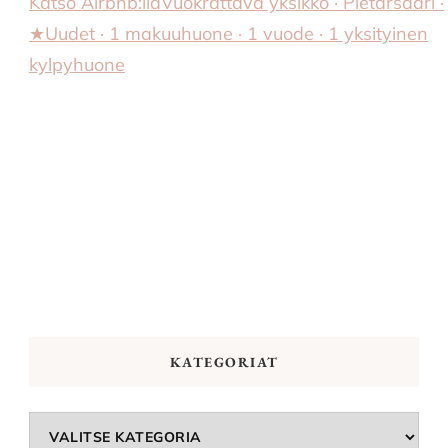
Katso Airbnb:llä
Vuokrattava yksikkö · Pietarsaari ·
★Uudet · 1 makuuhuone · 1 vuode · 1 yksityinen
kylpyhuone
KATEGORIAT
Kategoriat