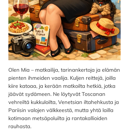
Olen Mia – matkailija, tarinankertoja ja elämän
pienten ihmeiden vaalija. Kuljen reittejä, joilla
kiire katoaa, ja kerään matkoilta hetkiä, jotka
jäävät sydämeen. Ne löytyvät Toscanan
vehreiltä kukkuloilta, Venetsian iltahehkusta ja
Pariisin valojen välkkeestä, mutta yhtä lailla
kotimaan metsäpoluilta ja rantakallioiden
rauhasta.