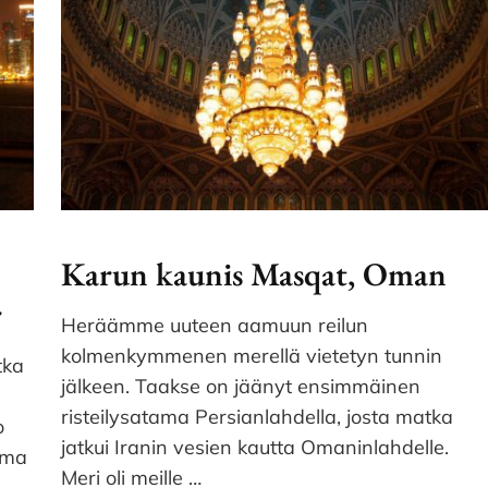
Karun kaunis Masqat, Oman
r
Heräämme uuteen aamuun reilun
kolmenkymmenen merellä vietetyn tunnin
tka
jälkeen. Taakse on jäänyt ensimmäinen
.
risteilysatama Persianlahdella, josta matka
o
jatkui Iranin vesien kautta Omaninlahdelle.
ama
Meri oli meille …