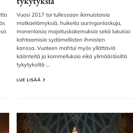
tykytyksiä
tta
Vuosi 2017 toi tullessaan ikimuistoisia
ös
matkaelämyksiä, huikeita auringonlaskuja,
ssa
monenlaisia majoituskokemuksia sekä lukuisia
kohtaamisia sydämellisten ihmisten
kanssa. Vuoteen mahtui myös yllättäviä
käänteitä ja kommelluksia eikä ylimääräisiltä
tykytyksiltä …
LUE LISÄÄ