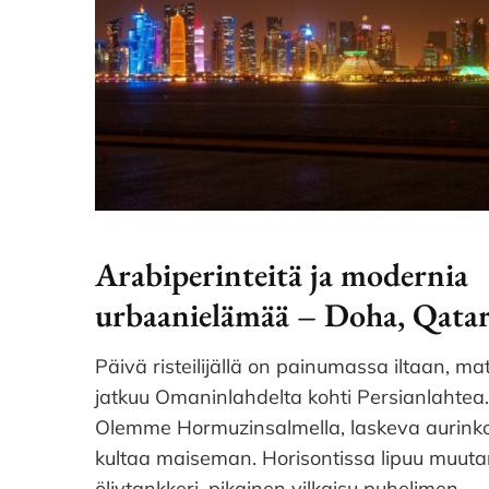
Arabiperinteitä ja modernia
urbaanielämää – Doha, Qata
Päivä risteilijällä on painumassa iltaan, ma
jatkuu Omaninlahdelta kohti Persianlahtea
Olemme Hormuzinsalmella, laskeva aurink
kultaa maiseman. Horisontissa lipuu muut
öljytankkeri, pikainen vilkaisu puhelimen