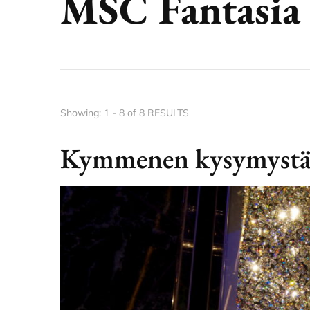
MSC Fantasia
Showing: 1 - 8 of 8 RESULTS
Kymmenen kysymystä M