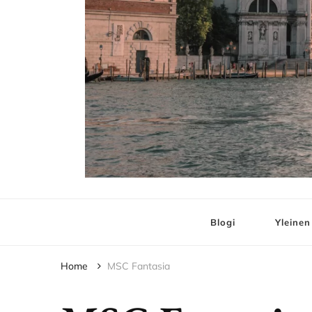
Elämää ja Matko
matkablogi – travel blog
Blogi
Yleinen
Home
MSC Fantasia