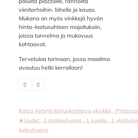
poluilta piazzoille, rannoilta
viinitarhoihin, lähelle ja kauas.
Mukana on myös vinkkejä hyvän
hinta–laatusuhteen majoituksiin,
joissa tunnelma ja mukavuus
kohtaavat.
Tervetuloa tarinaan, jossa maailma
avautuu hetki kerrallaan!
Katso Airbnb:llä
Vuokrattava yksikkö · Pietarsaa
★Uudet · 1 makuuhuone · 1 vuode · 1 yksityin
kylpyhuone