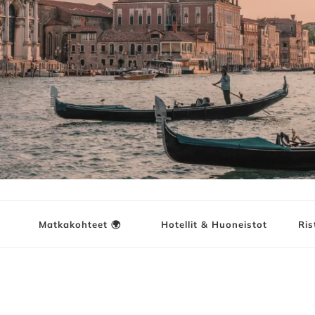
ja
Matkakohteet 🌍
Hotellit & Huoneistot
Ris